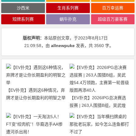
沙西米
生肖系列赛
百万幸运赛
短牌系列赛
蜗牛扑克
超级百万豪客赛
版权声明：
本站原创文章，于2023年8月17日
21:09:58
，由
allnewpuke
发表，共 3560 字。
【EV扑克】遇到这6种情况，弃
牌才是让你长期盈利的明智之举
【EV扑克】2026IPG总决赛选
拔赛 | 263人围猎B组，吴武煌
54.4万领跑，主赛第一轮晋级版
图再添40人