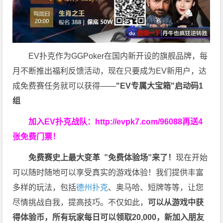
EV扑克作为GGPoker在国内新开设的旗舰品牌，每
月不断推出福利反馈活动，现在只要成为EV新用户，达
成免费赛任务就可以获得——
"EV专属大宝箱"启动码1
组
加入EV扑克战队：
http://evpk7.com/96088
再送4
张免费门票！
免费赛史上最大变革
”免费体验场”来了！
现在开始
可以随时随地可以享受真实的游戏体验！我们提供丰富
多样的玩法，包括
德州扑克
、奥马哈、短牌等等，让您
尽情挑战自我，提高技巧。不仅如此，
可以从游戏中获
得体验币，所有玩家每日可以领取20,000，新加入朋友