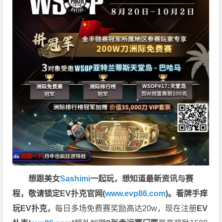
想跟美女
Sashimi
一起玩，
想知道最新资讯与赛
程，
敬请锁定EV扑克官网(
www.evp86.com
)。
看牌手痒
玩EV扑克，
每日多场免费赛奖励高达20w，现在注册
EV