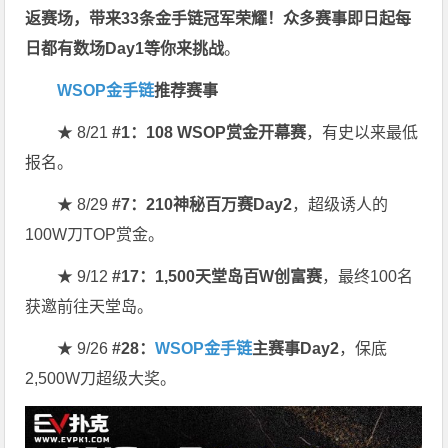
返赛场
，带来33条金手链冠军荣耀！众多赛事即日起每
日都有数场Day1等你来挑战
。
WSOP金手链
推荐赛事
★ 8/21
#1：108 WSOP赏金开幕赛
，有史以来最低
报名。
★ 8/29
#7：210神秘百万赛Day2
，超级诱人的
100W刀TOP赏金。
★ 9/12
#17：1,500天堂岛百W创富赛
，最终100名
获邀前往天堂岛。
★ 9/26
#28：
WSOP金手链
主赛事Day2
，保底
2,500W刀超级大奖。