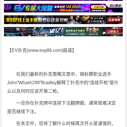
【EV扑克(
www.evp86.com
)报道】
在我们最新的扑克策略文章中，锦标赛职业选手
John“WhatA298”Bradley解释了扑克中的“连续开枪”是什
么以及何时应该开第二枪。
一旦你在扑克牌中连续下注翻牌圈，通常很难决定
是否继续下注。
在本文中，您将了解什么时候再次开火是谨慎的，