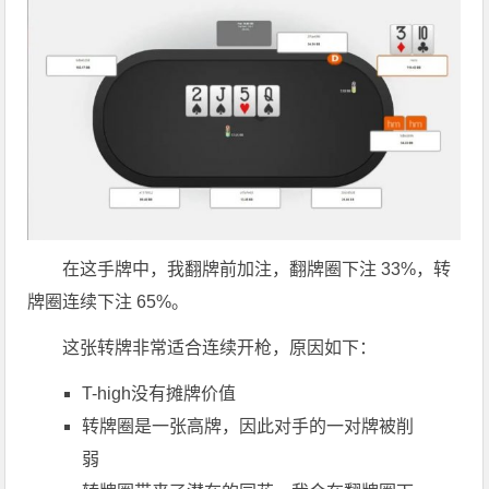
在这手牌中，我翻牌前加注，翻牌圈下注 33%，转
牌圈连续下注 65%。
这张转牌非常适合连续开枪，原因如下：
T-high没有摊牌价值
转牌圈是一张高牌，因此对手的一对牌被削
弱