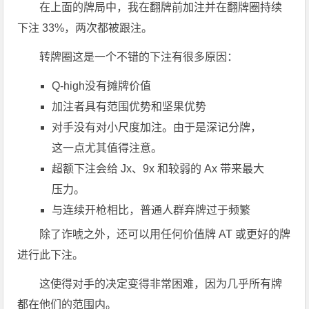
在上面的牌局中，我在翻牌前加注并在翻牌圈持续
下注 33%，两次都被跟注。
转牌圈这是一个不错的下注有很多原因：
Q-high没有摊牌价值
加注者具有范围优势和坚果优势
对手没有对小尺度加注。由于是深记分牌，
这一点尤其值得注意。
超额下注会给 Jx、9x 和较弱的 Ax 带来最大
压力。
与连续开枪相比，普通人群弃牌过于频繁
除了诈唬之外，还可以用任何价值牌 AT 或更好的牌
进行此下注。
这使得对手的决定变得非常困难，因为几乎所有牌
都在他们的范围内。