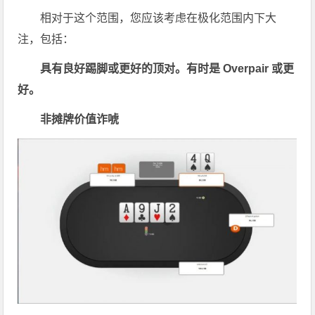
相对于这个范围，您应该考虑在极化范围内下大
注，包括：
具有良好踢脚或更好的顶对。有时是 Overpair 或更
好。
非摊牌价值诈唬