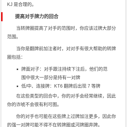
KJ 是合理的。
提高对手牌力的回合
当转牌圈提高了对手的范围时，你应该过牌大部分
范围。
当你是翻牌前加注者时，对对手有很大帮助的转牌
圈包括：
牌面对子：对手跟注持续下注后，他们的范
围中很大一部分是持有一对牌
低/中、连接牌：KT6 翻牌后出现 7 等牌
在这些类型的回合中，你的对手会经常继续，因此
你的诈唬不会很有利可图。
你的对手也可能在这些牌上过牌加注更多，因此你
的强一对牌可能不得不在转牌圈或河牌圈弃牌。