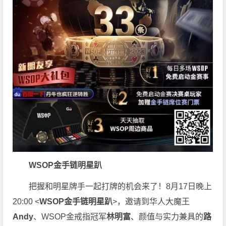
WSOP金手链明星趴
把握和明星牌手一起打牌的机会来了！8月17日晚上
20:00 <
WSOP金手链明星趴
>，邀请到华人大魔王
Andy
、WSOP金戒指冠军
林明富
、颜值与实力兼具的
路