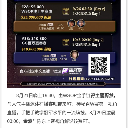
8月21日晚上19:30，由WSOP金手链得主
蒲蔚然
，
与人气主播
沐沐
在
播客吧
带来#7：神秘百W赛第一视角
直播，手把手教学冠军水平的一流牌技。8月29日凌晨
03:00，
金波
与陈东上帝视角解说该赛FT。