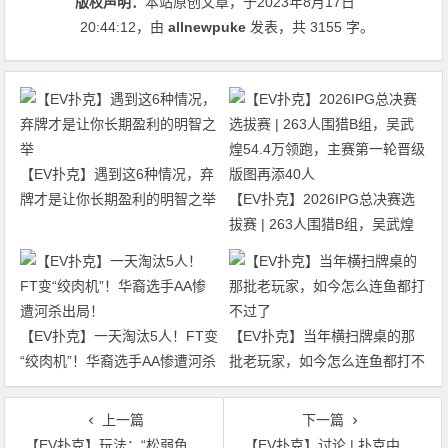
版权声明：
本站原创文章，于2023年8月17日
20:44:12
，由
allnewpuke
发表，共 3155 字。
【EV扑克】遇到这6种情况，弃
牌才是让你长期盈利的明智之举
【EV扑克】2026IPG总决赛选
拔赛 | 263人围猎B组，吴武煌
54.4万领跑，主赛第一轮晋级版
图再添40人
【EV扑克】一天淘汰5人！FT变
【EV扑克】当年横扫牌桌的那
“绞肉机”！华裔选手AA惨遭河杀
批老玩家，如今怎么连鱼都打不
出局！
过了
上一篇
下一篇
【EV扑克】玩法：“松弱鱼/松凶鱼打法”的基本攻略
【EV扑克】讨论 | 扑克中的连续开火 – 何时开第二枪？