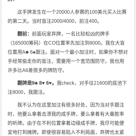
这手牌发生在一个20000人参赛的100美元买入比赛
的第二天。当时盲注2000/4000，前注400。
翻前：
前面玩家弃牌，一名比较松凶的牌手
（165000筹码）在CO位置率先加注到8000。我在大盲
位置用A♣ 6♠跟注。面对一个最小加注时，如果你不想对
手经常偷走你的盲注，需要用一个宽范围防守。我也用
许多比A6差很多的牌防守。
翻牌是9♣ 8♥ 6♥。
我check，对手往21600的底池下
注8000，我跟注。
我不认为在这里加注有很多好处，因为当对手跟注
时，他要么拿着击溃我的成手牌，要么拿着有大量胜率
的听牌。由于在不利位置拿着边缘成手牌，我尽可能便
宜地打到摊牌。即使很容易陷入不利局面，弃牌也太紧