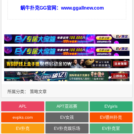
蜗牛扑克GG官网：
www.ggallnew.com
所属分类：
策略文章
APL
APT亚巡赛
EVgirls
evpks.com
EV女孩
EV德州扑克
EV扑克
EV扑克娱乐场
EV扑克室