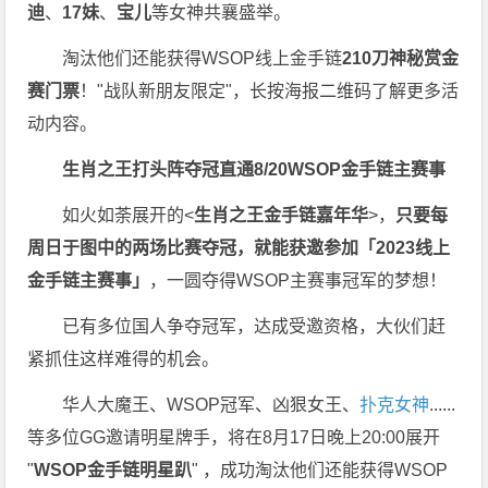
迪
、
17妹
、
宝儿
等女神共襄盛举。
淘汰他们还能获得WSOP线上金手链
210刀神秘赏金
赛门票
！"战队新朋友限定"，长按海报二维码了解更多活
动内容。
生肖之王打头阵
夺冠直通8/20
WSOP金手链主赛事
如火如荼展开的<
生肖之王金手链嘉年华
>，
只要每
周日于图中的两场比赛夺冠，就能获邀参加「2023线上
金手链主赛事」
，一圆夺得WSOP主赛事冠军的梦想！
已有多位国人争夺冠军，达成受邀资格，大伙们赶
紧抓住这样难得的机会。
华人大魔王、WSOP冠军、凶狠女王、
扑克女神
......
等多位GG邀请明星牌手，将在8月17日晚上20:00展开
"
WSOP金手链明星趴
" ，成功淘汰他们还能获得WSOP