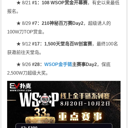
★ 8/21
#1：108 WSOP赏金开幕赛
，有史以来最低
报名。
★ 8/29
#7：210神秘百万赛Day2
，超级诱人的
100W刀TOP赏金。
★ 9/12
#17：1,500天堂岛百W创富赛
，最终100名
获邀前往天堂岛。
★ 9/26
#28：
WSOP金手链
主赛事Day2
，保底
2,500W刀超级大奖。