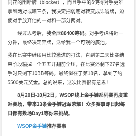
同花的阻断牌（blocker），而且手中的6使得对手更难
拿到两对或暗三条，我决定把弱底对转变成诈唬牌，迫
使对手放弃他的一对和一部分两对。
经过思考后，
我全压80400筹码。
对手考虑将近一
分钟，最终决定弃牌，送给我一个可观的底池。
我在比赛中继续用比较激进的打法，直到第二天比赛结
束阶段输掉一个五五开翻前全压，在比赛还剩下27名选
手时只剩下10BB筹码，最终倒在了第18名，拿到了约
5500美元奖金。总的说来，这次比赛很有意思！
8月20日-10月2日，
WSOP线上金手链系列赛再度重
返赛场
，带来33条金手链冠军荣耀！众多赛事即日起每
日都有数场Day1等你来挑战
。
WSOP金手链
推荐赛事