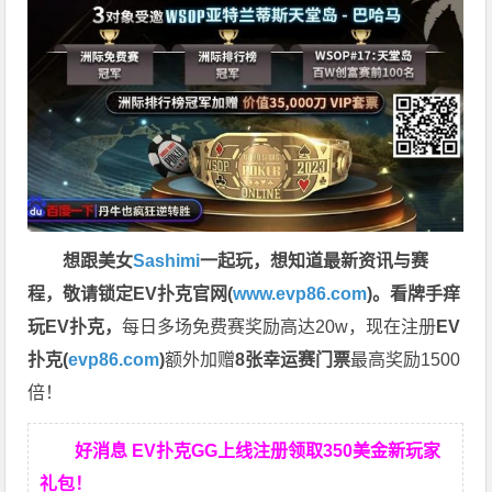
想跟美女
Sashimi
一起玩，
想知道最新资讯与赛
程，
敬请锁定EV扑克官网(
www.evp86.com
)。
看牌手痒
玩EV扑克，
每日多场免费赛奖励高达20w，现在注册
EV
扑克(
evp86.com
)
额外加赠
8张幸运赛门票
最高奖励1500
倍！
好消息 EV扑克GG上线注册领取350美金新玩家
礼包！