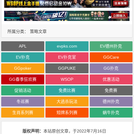
所属分类：
策略文章
APL
evpks.com
EV德州扑克
EV扑克
EV扑克室
GGCare
GGpoker
GGPUKE
GG扑克
GG春季狂欢赛
WSOP
优惠活动
促销活动
免费比赛
免费赛
冬巡赛
大逃杀玩法
德州扑克
生肖系列赛
短牌系列赛
蜗牛扑克
版权声明：
本站原创文章，于2022年7月16日