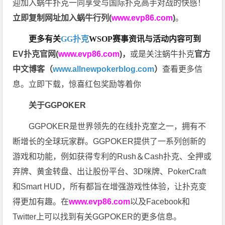
迎加入蜗牛扑克一同享受与国际扑克高手对战的快感！
立即复制网址加入蜗牛行列(
www.evp86.com
)
。
更多有关
GG扑克
WSOP
赛事资讯与活动内容可到
EV扑克官网(
www.evp86.com
)
，
或是关注蜗牛扑克
官方
中文博客（
www.allnewpokerblog.com
）
查看更多信
息。立即下载，惊喜红包奖励等着你
关于GGPOKER
GGPOKER是世界领先的在线扑克室之一，拥有不
断增长的全球玩家群。GGPOKER提供了一系列创新的
游戏和功能，例如获得专利的Rush＆Cash扑克、全押或
弃牌、黄金转盘、出让股份平台、3D咪牌、PokerCraft
和Smart HUD，所有都旨在增强游戏性体验，让扑克变
得更加有趣。在
www.evp86.com
以及Facebook和
Twitter上可以找到有关GGPOKER的更多信息。