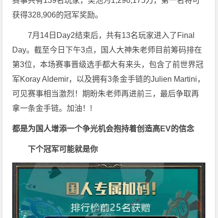
赛事共有139名玩家，奖池为1,296,175刀，第一名将可
获得328,906的冠军奖励。
7月14日Day2结束后，共有13名玩家进入了Final
Day。截至今日下午3点，国人大神朱老师目前筹码排在
第3位，本场赛事晋级选手都大有来头，包含了前世界冠
军Koray Aldemir，以及拥有3条金手链的Julien Martini，
可见赛事相当激烈！期盼朱老师再进前三，最后争取再
拿一条金手链。加油！!
都是为国人增添一个争光机会
抱持着创造高EV的信念
下个冠军可能就是你