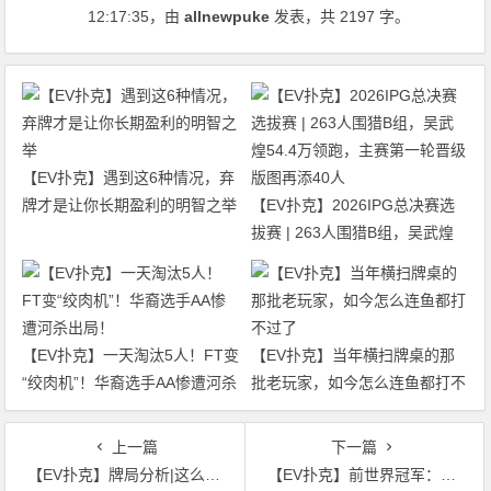
12:17:35
，由
allnewpuke
发表，共 2197 字。
【EV扑克】遇到这6种情况，弃
牌才是让你长期盈利的明智之举
【EV扑克】2026IPG总决赛选
拔赛 | 263人围猎B组，吴武煌
54.4万领跑，主赛第一轮晋级版
图再添40人
【EV扑克】一天淘汰5人！FT变
【EV扑克】当年横扫牌桌的那
“绞肉机”！华裔选手AA惨遭河杀
批老玩家，如今怎么连鱼都打不
出局！
过了
上一篇
下一篇
【EV扑克】牌局分析|这么小的下注也弃牌？
【EV扑克】前世界冠军：Tom McEvoy，分享他的扑克智慧