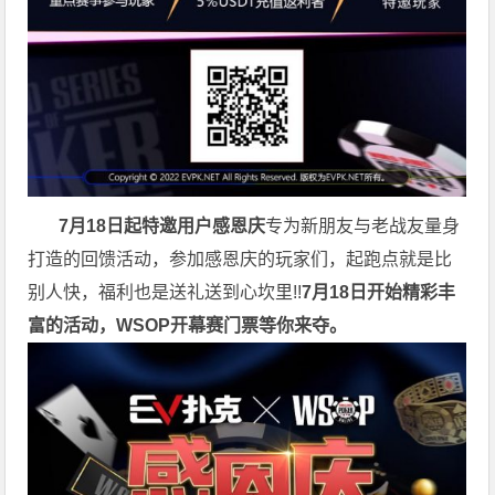
7月18日起特邀用户感恩庆
专为新朋友与老战友量身
打造的回馈活动，参加感恩庆的玩家们，起跑点就是比
别人快，福利也是送礼送到心坎里!!
7月18日开始精彩丰
富的活动，WSOP开幕赛门票等你来夺。