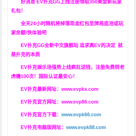
好消息 EV扑克GG上线注册领取350美金新玩家
礼包！
全天24小时随机将掉落现金红包至牌局底池或玩
家余额!快体验吧
EV扑克GG
全新中文旗舰站
追求高EV
的决定
就
是扑克的本质
EV扑克娱乐场强势上线疯狂送钱，注册免费转老
虎機100次！国际认证最安心！
EV扑克最新网址：
www.evpks.com
EV扑克官方网址：
www.evp86.com
EV扑克官方下载：
www.evpk66.com
EV扑克电脑版网址：
www.evpk88.com