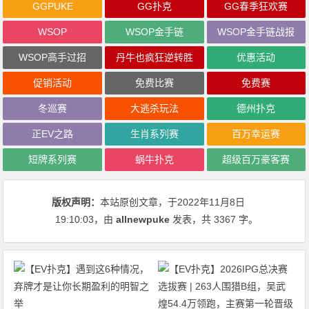
GGPUKE
GG扑克
GG春季狂欢赛
WSOP
WSOP金手链
WSOP金手链战报
WSOP高手过招
丹牛也疯狂逆转胜
优惠活动
促销活动
免费比赛
免费赛
冬巡赛
大逃杀玩法
德州扑克
正EV之路
生肖系列赛
百万幸运赛
短牌系列赛
蜗牛扑克
超级百万豪客赛
版权声明：
本站原创文章，于2022年11月8日
19:10:03
，由
allnewpuke
发表，共 3367 字。