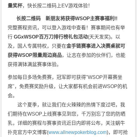
量奖杯
，快长按二维码上EV游戏体验！
长按二维码
新朋友将获得WSOP主赛事福利!!
完整赛程资讯，可以登入游戏中查看！赛事期间也有举
行
GGxWSOP百万刀排行榜礼包活动
(天天发奖)。以
及，国人专属特权，只要在
金手链赛事进入决赛桌就可
获得WSOP限量周边商品
，让志在参加的伙伴们，也能
获得满钵满盆赛事体验。
参加每日多场
免费赛
，冠军即可获得"WSOP开幕赛坐
席"，免费赛奖励升级，让大家都有机会前进WSOP的机
会。
这个夏季，就让我们在火辣辣的热情下度过吧，我
们期待在WSOP上线赛事见到您，千万别忘了您的防晒
乳，详细的赛程与赛事资讯近日内即将公布，关注蜗牛
扑克官方中文博客(
www.allnewpokerblog.com
)，即可抢