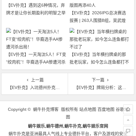
【EV扑克】遇到这6种情况，弃
牌才是让你长期盈利的明智之举
【EV扑克】2026IPG总决赛选
拔赛 | 263人围猎B组，吴武煌
54.4万领跑，主赛第一轮晋级版
图再添40人
【EV扑克】一天淘汰5人！FT变
【EV扑克】当年横扫牌桌的那
“绞肉机”！华裔选手AA惨遭河杀
批老玩家，如今怎么连鱼都打不
出局！
过了
上一篇
下一篇
【EV扑克】入坑德州扑克前如果有人能告诉我这些话就好了…
【EV扑克】牌局分析：这样游戏暗三条容易翻车……
文
章
Copyright © 蜗牛扑克博客 版权所有
站点地图
百度地图
谷歌地
导
图
航
蜗牛娱乐,蜗牛德州,蜗牛扑克,蜗牛娱乐官网
蜗牛扑克是亚洲最具人气线上专业德扑平台，客户及游戏的安全