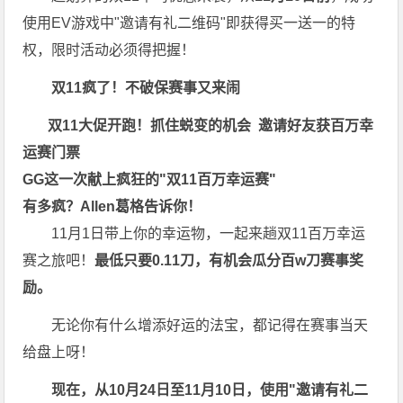
使用EV游戏中"邀请有礼二维码"即获得买一送一的特
权，限时活动必须得把握！
双11疯了！不破保赛事又来闹
双11大促开跑！抓住蜕变的机会 邀请好友获百万幸
运赛门票
GG这一次献上疯狂的"双11百万幸运赛"
有多疯？Allen葛格告诉你！
11月1日带上你的幸运物，一起来趟双11百万幸运
赛之旅吧！
最低只要0.11刀，有机会瓜分
百w刀赛事奖
励
。
无论你有什么增添好运的法宝，都记得在赛事当天
给盘上呀！
现在，从10月24日至11月10日，使用"邀请有礼二