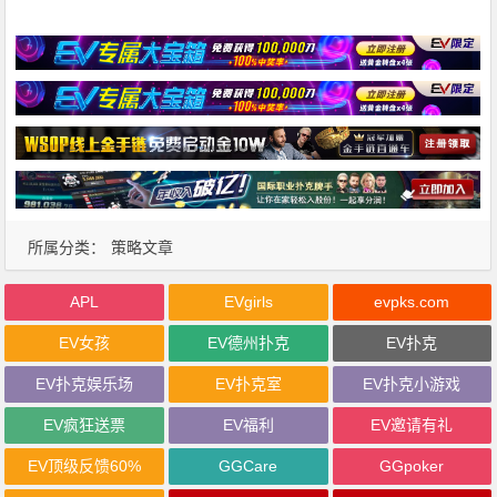
所属分类：
策略文章
APL
EVgirls
evpks.com
EV女孩
EV德州扑克
EV扑克
EV扑克娱乐场
EV扑克室
EV扑克小游戏
EV疯狂送票
EV福利
EV邀请有礼
EV顶级反馈60%
GGCare
GGpoker