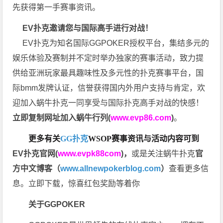
先获得第一手赛事资讯。
EV扑克邀请您与国际高手进行对战！
EV扑克为知名国际GGPOKER授权平台，集结多元的
娱乐体验及赛制并不定时举办独家的赛事活动，致力提
供给亚洲玩家最具趣味性及多元性的扑克赛事平台，国
际bmm发牌认证，信誉获得国内外用户支持与肯定，欢
迎加入蜗牛扑克一同享受与国际扑克高手对战的快感！
立即复制网址加入蜗牛行列(
www.evp86.com
)
。
更多有关
GG扑克
WSOP
赛事资讯与活动内容可到
EV扑克官网(
www.evpk88com
)
，
或是关注蜗牛扑克
官
方中文博客（
www.allnewpokerblog.com
）
查看更多信
息。立即下载，惊喜红包奖励等着你
关于GGPOKER