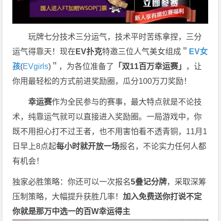
玩牌七分技术三分运气，技术平时苦练拿捏，三分
运气得靠天！现在
EV扑克
特邀三位人气美女组成＂
EV女
孩
(
EVgirls
)＂，为各位准备了
「双11百万幸运赛」
，让
你用最轻松的方式前进奖励圈，瓜分100万刀奖励！
幸运赛
作为全民参与的赛事，最大特点就是不论技
术，纯靠运气就可以直接进入奖励圈。一局游戏中，你
既不用担心打不过王者，也不用害怕看不透青铜，11月1
日早上8点起
每小时就开放一场
报名，不论实力任何人都
有机会！
独家必胜策略：你还可以一次报名
5叠记分牌
，采取深筹
压制策略，大幅提升获胜几率！
加入免费送你打
说不定
你就是那万中选一的
百W幸运得主