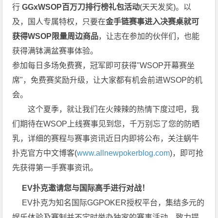
行
GGxWSOP百万刀排行榜礼包活动
(天天发奖)。以
及，国人专属特权，只要在
金手链赛事进入决赛桌就可
获得WSOP限量周边商品
，让志在参加的伙伴们，也能
获得满钵满盆赛事体验。
参加每日多场免费赛，冠军即可获得"WSOP开幕赛坐
席"，免费赛奖励升级，让大家都有机会前进WSOP的机
会。
这个夏季，就让我们在火辣辣的热情下度过吧，我
们期待在WSOP上线赛事见到您，千万别忘了您的防晒
乳，详细的赛程与赛事资讯近日内即将公布，关注蜗牛
扑克官方中文博客(
www.allnewpokerblog.com
)，即可抢
先获得第一手赛事资讯。
EV扑克邀请您与国际高手进行对战！
EV扑克为知名国际GGPOKER授权平台，集结多元的
娱乐体验及赛制并不定时举办独家的赛事活动，致力提