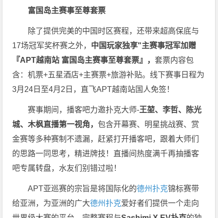
富国岛主赛事至尊套票
除了提供完美的中国时区赛程，还带来超高保底与
17场冠军奖杯赛之外，
中国玩家独享"主赛事冠军加赠
『APT越南站 富国岛主赛事至尊套票』，
套票内容包
含：机票+五星酒店+主赛票+旅游补贴。线下赛事日程为
3月24日至4月2日，直飞APT越南站国人免签！
赛事期间，播客吧力邀扑克大师-
王堃、李哲、陈光
城、木枫直播第一视角，
包含开幕赛、明星挑战赛、赏
金赛等多种赛制不遗漏，赶紧打开播客吧，跟着大师们
的思路一同思考，精进牌技！直播间热度满千再抽播客
吧专属转盘，水友们别错过啦！
APT亚巡赛的宗旨是将国际化的
德州扑克
锦标赛带
给亚洲，为亚洲的广大
德州扑克
爱好者们提供一个走向
世界级大赛的平台。
完整赛程与
Sashimi X EV扑克
的独