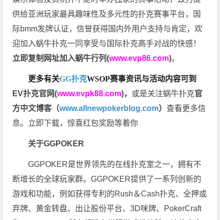
供给亚洲玩家最具趣味性及多元性的扑克赛事平台，国
际bmm发牌认证，信誉获得国内外用户支持与肯定，欢
迎加入蜗牛扑克一同享受与国际扑克高手对战的快感！
立即复制网址加入蜗牛行列(
www.evp86.com
)
。
更多有关
GG扑克
WSOP
赛事资讯与活动内容可到
EV扑克官网(
www.evpk88.com
)
，
或是关注蜗牛扑克
官
方中文博客（
www.allnewpokerblog.com
）
查看更多信
息。立即下载，惊喜红包奖励等着你
关于GGPOKER
GGPOKER是世界领先的在线扑克室之一，拥有不
断增长的全球玩家群。GGPOKER提供了一系列创新的
游戏和功能，例如获得专利的Rush＆Cash扑克、全押或
弃牌、黄金转盘、出让股份平台、3D咪牌、PokerCraft