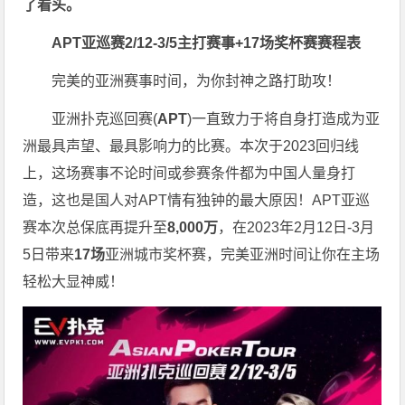
了看头。
APT亚巡赛2/12-3/5
主打赛事+17场奖杯赛赛程表
完美的亚洲赛事时间，为你封神之路打助攻！
亚洲扑克巡回赛(
APT
)一直致力于将自身打造成为亚
洲最具声望、最具影响力的比赛。本次于2023回归线
上，这场赛事不论时间或参赛条件都为中国人量身打
造，这也是国人对APT情有独钟的最大原因！APT亚巡
赛本次总保底再提升至
8,000万
，在2023年2月12日-3月
5日带来
17场
亚洲城市奖杯赛，完美亚洲时间让你在主场
轻松大显神威！