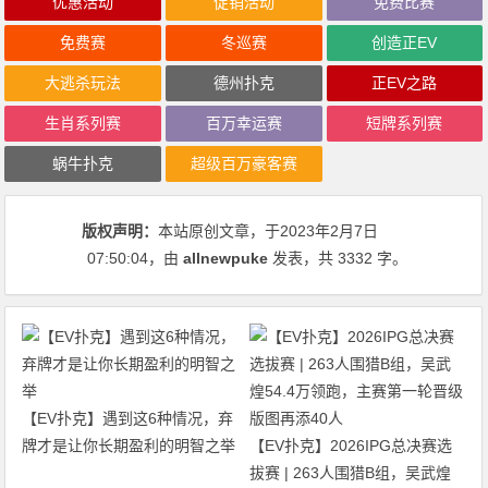
优惠活动
促销活动
免费比赛
免费赛
冬巡赛
创造正EV
大逃杀玩法
德州扑克
正EV之路
生肖系列赛
百万幸运赛
短牌系列赛
蜗牛扑克
超级百万豪客赛
版权声明：
本站原创文章，于2023年2月7日
07:50:04
，由
allnewpuke
发表，共 3332 字。
【EV扑克】遇到这6种情况，弃
牌才是让你长期盈利的明智之举
【EV扑克】2026IPG总决赛选
拔赛 | 263人围猎B组，吴武煌