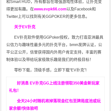
和Smart HUD，所有都旨在增强游戏性体验，让扑克变
得更加有趣。在
www.evpk66.com
以及Facebook和
Twitter上可以找到有关GGPOKER的更多信息。
关于EV扑克
EV扑克软件使用GGPoker授权，致力打造亚洲最具
公信力与趣味性最多元的扑克平台，bmm发牌认证，公
平公正公开，信誉获得国内外用户肯定支持，丰富的赛
制体验以及带给玩家极致乐趣是我们的终极目标！
零秒下载，顶级手感，立即下载“EV扑克”!
好消息 EV扑克GG上线注册领取350美金新玩家
礼包！
全天24小时随机将掉落现金红包至牌局底池或玩
家余额!快体验吧