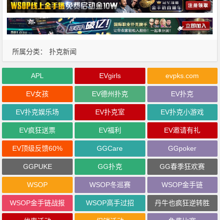
所属分类：
扑克新闻
APL
EVgirls
evpks.com
EV女孩
EV德州扑克
EV扑克
EV扑克娱乐场
EV扑克室
EV扑克小游戏
EV疯狂送票
EV福利
EV邀请有礼
EV顶级反馈60%
GGCare
GGpoker
GGPUKE
GG扑克
GG春季狂欢赛
WSOP
WSOP冬巡赛
WSOP金手链
WSOP金手链战报
WSOP高手过招
丹牛也疯狂逆转胜