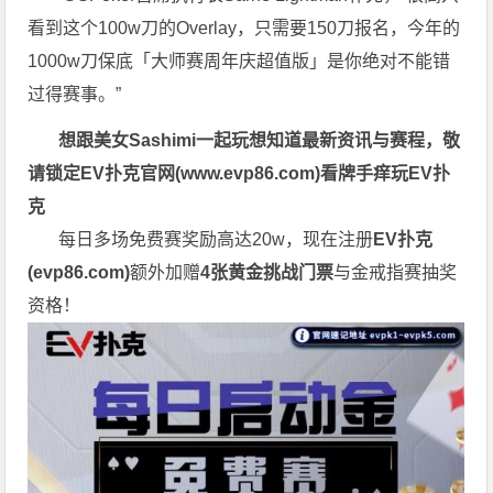
看到这个100w刀的Overlay，只需要150刀报名，今年的
1000w刀保底「大师赛周年庆超值版」是你绝对不能错
过得赛事。”
想跟美女Sashimi一起玩
想知道最新资讯与赛程，
敬
请锁定EV扑克官网(
www.evp86.com
)
看牌手痒玩EV扑
克
每日多场免费赛奖励高达20w，现在注册
EV扑克
(
evp86.com
)
额外加赠
4张黄金挑战门票
与金戒指赛抽奖
资格！