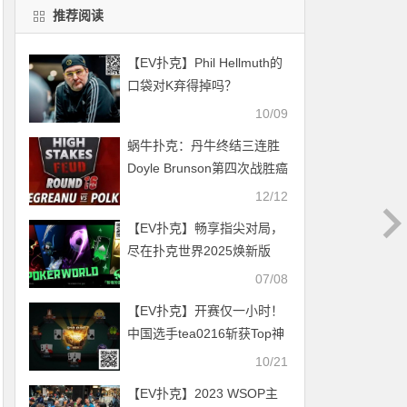
推荐阅读
【EV扑克】Phil Hellmuth的
口袋对K弃得掉吗？
10/09
蜗牛扑克：丹牛终结三连胜
Doyle Brunson第四次战胜癌
症
12/12
【EV扑克】畅享指尖对局，
尽在扑克世界2025焕新版
07/08
【EV扑克】开赛仅一小时！
中国选手tea0216斩获Top神
秘赏金，超越冠军成最大赢
10/21
家！
【EV扑克】2023 WSOP主