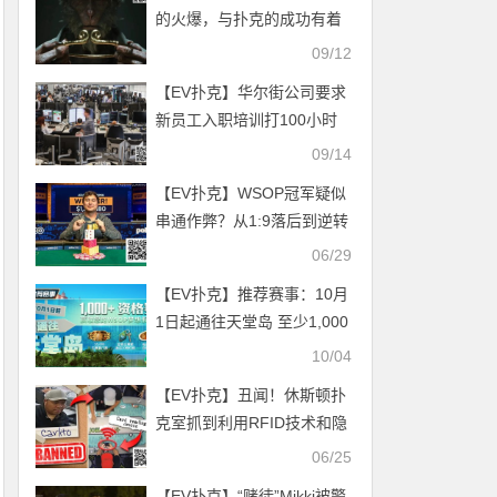
的火爆，与扑克的成功有着
相似的路径
09/12
【EV扑克】华尔街公司要求
新员工入职培训打100小时
的扑克
09/14
【EV扑克】WSOP冠军疑似
串通作弊？从1:9落后到逆转
夺冠赢得百万额外奖金
06/29
【EV扑克】推荐赛事：10月
1日起通往天堂岛 至少1,000
名资格赛 赢取您的WSOP梦
10/04
想假期！
【EV扑克】丑闻！休斯顿扑
克室抓到利用RFID技术和隐
蔽的读卡器进行精心策划的
06/25
作弊
【EV扑克】“赌徒”Mikki被警