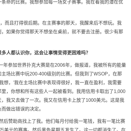
一条命的比赛。我想参加每一场女子赛事。我在看我的潜在优
赛，而且打得很后期。在主赛事的那天，我醒来后不想玩。我
划，如果你觉得那天不想坐在桌前，就不要去注册。很少有那
很多人都认识你，这会让事情变得更困难吗？
一年参加世界扑克大赛是在2006年，做报道，我被所有的能量
场比赛中玩200-400级别的比赛。但我到了WSOP，在那
。我想，'我在主场比赛中表现得很好，我一直在盈利，我需要
里，你想和所有这些人一起被看到。我用信用卡取出了1,000
，我又去做了一次。我又在信用卡上放了1000美元。这是我
负而做出错误的决定。
。然后赞助商找上了我。他们每月付给我一笔钱，我有一笔比赛
1万美元的赛事。然后黑色星期五发生了。这一切都消失了。在