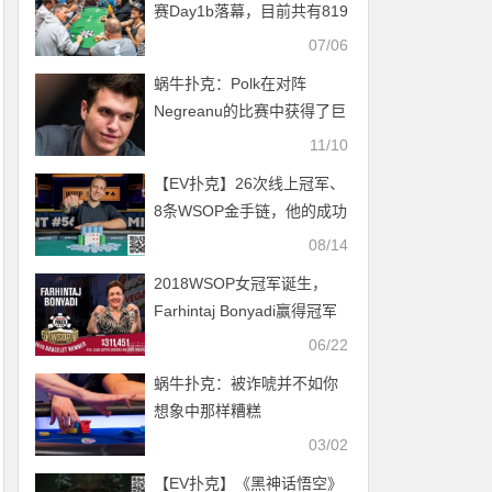
赛Day1b落幕，目前共有819
名选手晋级！
07/06
蜗牛扑克：Polk在对阵
Negreanu的比赛中获得了巨
大的胜利
11/10
【EV扑克】26次线上冠军、
8条WSOP金手链，他的成功
背后全是血泪…
08/14
2018WSOP女冠军诞生，
Farhintaj Bonyadi赢得冠军
06/22
蜗牛扑克：​被诈唬并不如你
想象中那样糟糕
03/02
【EV扑克】《黑神话悟空》