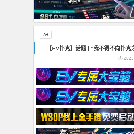
A+
【EV扑克】话题 | “我不得不向扑克之神
202