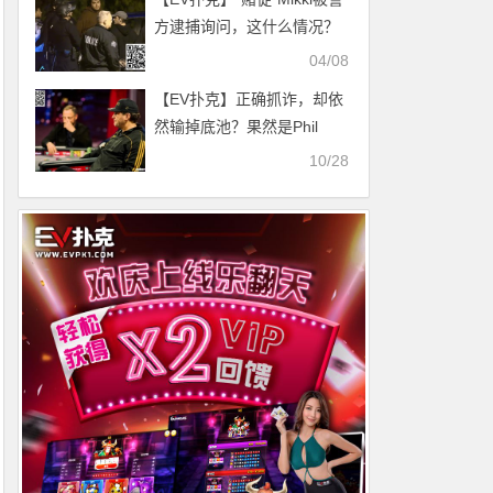
方逮捕询问，这什么情况？
04/08
【EV扑克】正确抓诈，却依
然输掉底池？果然是Phil
Hellmuth会干出的事
10/28