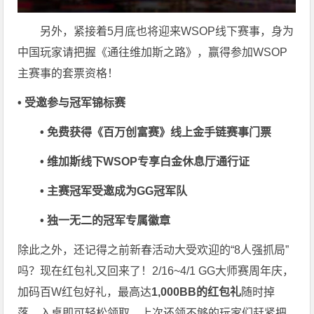
另外，紧接着5月底也将迎来WSOP线下赛事，身为
中国玩家请把握《通往维加斯之路》，赢得参加WSOP
主赛事的套票资格！
• 受邀参与冠军锦标赛
• 免费获得《百万创富赛》线上金手链赛事门票
• 维加斯线下WSOP专享白金休息厅通行证
• 主赛冠军受邀成为GG冠军队
• 独一无二的冠军专属徽章
除此之外，还记得之前新春活动大受欢迎的“8人强抓局”
吗？现在红包礼又回来了！2/16~4/1 GG大师赛周年庆，
加码百W红包好礼，最高达
1,000BB的红包礼
随时掉
落，入桌即可轻松领取，上次还领不够的玩家们赶紧把