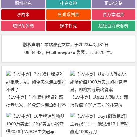
德州扑克
扑克女神
正EV之路
沙西米
生肖系列赛
百万幸运赛
短牌系列赛
蜗牛扑克
超级百万豪客赛
版权声明：
本站原创文章，于2023年3月31日
08:34:42
，由
allnewpuke
发表，共 3670 字。
【EV扑克】当年横扫牌桌的那
【EV扑克】从922人到9人：那
批老玩家，如今怎么连鱼都打不
场价值1000万美元的扑克牌
过了
局，即将揭晓最终答案