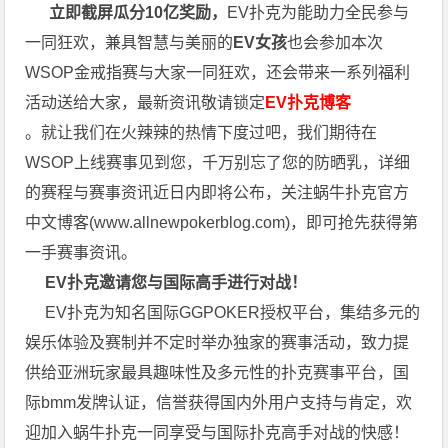
立即截屏瓜分10亿奖励，
EV扑克为能助力全民参与
一同狂欢，兼具智慧与美丽的
EV女孩
也会参加本次
WSOP金戒指赛与大家一同狂欢，还会带来一系列福利
活动送给大家，最新资讯敬请锁定
EV扑克博客
。就让我们在火辣辣的热情下度过吧，我们期待在
WSOP上线赛事见到您，千万别忘了您的防晒乳，详细
的赛程与赛事资讯近日内即将公布，关注蜗牛扑克官方
中文博客(
www.allnewpokerblog.com
)，即可抢先获得第
一手赛事资讯。
EV扑克邀请您与国际高手进行对战！
EV扑克为知名国际GGPOKER授权平台，集结多元的
娱乐体验及赛制并不定时举办独家的赛事活动，致力提
供给亚洲玩家最具趣味性及多元性的扑克赛事平台，国
际bmm发牌认证，信誉获得国内外用户支持与肯定，欢
迎加入蜗牛扑克一同享受与国际扑克高手对战的快感！