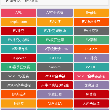
所属分类：
扑克新闻
APL
APT亚巡赛
EVgirls
evpks.com
EV女孩
EV德州扑克
EV扑克
EV扑克娱乐场
EV扑克室
EV扑克小游戏
EV疯狂送票
EV福利
EV邀请有礼
EV顶级反馈60%
GGCare
GGpoker
GGPUKE
GG扑克
GG春季狂欢赛
Sashimi
WSOP
WSOP冬巡赛
WSOP金手链
WSOP金手链战报
WSOP高手过招
丹牛也疯狂逆转胜
优惠活动
促销活动
免费比赛
免费赛
冬巡赛
创造正EV
大逃杀玩法