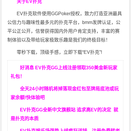
关于EV扑克
EV扑克软件使用GGPoker授权，致力打造亚洲最具
公信力与趣味性最多元的扑克平台，bmm发牌认证，公
平公正公开，信誉获得国内外用户肯定支持，丰富的赛
制体验以及带给玩家极致乐趣是我们的终极目标！
零秒下载，顶级手感，立即下载“EV扑克”!
好消息 EV扑克GG上线注册领取350美金新玩家
礼包！
全天24小时随机将掉落现金红包至牌局底池或玩
家余额!快体验吧
EV扑克GG
全新中文旗舰站
追求高EV
的决定
就
是扑克的本质
EV扑克娱乐场强势上线疯狂送钱，注册免费转老