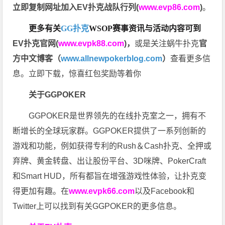
立即复制网址加入EV扑克战队行列(
www.evp86.com
)
。
更多有关
GG扑克
WSOP
赛事资讯与活动内容可到
EV扑克官网(
www.evpk88.com
)
，
或是关注蜗牛扑克
官
方中文博客（
www.allnewpokerblog.com
）
查看更多信
息。立即下载，惊喜红包奖励等着你
关于GGPOKER
GGPOKER是世界领先的在线扑克室之一，拥有不
断增长的全球玩家群。GGPOKER提供了一系列创新的
游戏和功能，例如获得专利的Rush＆Cash扑克、全押或
弃牌、黄金转盘、出让股份平台、3D咪牌、PokerCraft
和Smart HUD，所有都旨在增强游戏性体验，让扑克变
得更加有趣。在
www.evpk66.com
以及Facebook和
Twitter上可以找到有关GGPOKER的更多信息。