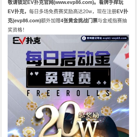
敬请锁定EV扑克官网(
www.evp86.com
)。
看牌手痒玩
EV扑克，
每日多场免费赛奖励高达20w，现在注册
EV扑
克(
evp86.com
)
额外加赠
4张黄金挑战门票
与金戒指赛抽
奖资格！