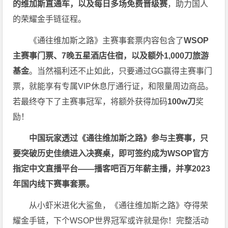
的维加斯直通车，以及每日多场免费晋级赛
，助力国人
的荣耀金手链征程。
《通往维加斯之路》主赛事套票内容包含了
WSOP
主赛事门票、7晚五星酒店住宿，以及额外1,000刀旅游
基金
。当然福利还不止如此，只要通过GG赢得主赛事门
票，就能享有专属VIP休息厅通行证，和限量周边商品。
若最终夺下了主赛事冠军，将额外获得加码
100w刀
奖
励！
中国玩家透过《
通往维加斯之路
》参与主赛事，只
要突破历史佳绩进入决赛桌，即可签约成为WSOP官方
指定中文直播平台——
播客吧
百万年薪主播，并享2023
年国内线下赛事套票。
从小虾米进化大鲨鱼，《通往维加斯之路》夺得荣
耀金手链，下个WSOP世界冠军或许就是你！完整活动