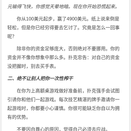
元输得飞快，你感觉天晕地暗。现在你开始恐慌起来。
你从100美元起步，赢了4900美元。纸上说来倒是
轻松，但是你已经穷得要去乞讨了。究竟是怎么一回事
呢？
除非你的资金足够庞大，否则绝对不要挪用。你的
资金并不像你想象中那么多。扑克忠告：对自己的资金
没把握时，别去买手表。
二、绝不让别人把你一次性榨干
在你为上高额桌游戏做好准备前，扑克强手会试图
引诱你和他们一起游戏。每次技艺精湛的牌手邀请你一
起游戏时，你都要小心谨慎。你很可能缺乏你自以为拥
有的优势。
不要因自尊心的原因，觉得自己必须去应战。