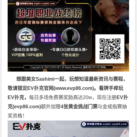
想跟美女Sashimi一起，玩
想知道最新资讯与赛程，
敬请锁定EV扑克官网(
www.evp86.com
)。
看牌手痒玩
EV扑克，
每日多场免费赛奖励高达20w，现在注册
EV扑
克(
evp86.com
)
额外加赠
4张黄金挑战门票
与金戒指赛抽
奖资格！