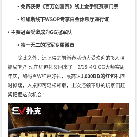
• 免费获得《百万创富赛》线上金手链赛事门票
• 维加斯线下WSOP专享白金休息厅通行证
• 主赛冠军受邀成为GG冠军队
• 独一无二的冠军专属徽章
除此之外，还记得之前新春活动大受欢迎的“8人强
抓局”吗？现在红包礼又回来了！2/16~4/1 GG大师赛周
年庆，加码百W红包好礼，最高达
1,000BB的红包礼
随
时掉落，入桌即可轻松领取，上次还领不够的玩家们赶
紧把握这次机会！