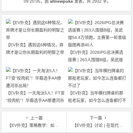
09:20:05
，由
allnewpuke
发表，共 2932 字。
【EV扑克】遇到这6种情况，弃
牌才是让你长期盈利的明智之举
【EV扑克】2026IPG总决赛选
拔赛 | 263人围猎B组，吴武煌
54.4万领跑，主赛第一轮晋级版
图再添40人
【EV扑克】一天淘汰5人！FT变
【EV扑克】当年横扫牌桌的那
“绞肉机”！华裔选手AA惨遭河杀
批老玩家，如今怎么连鱼都打不
出局！
过了
上一篇
下一篇
【EV扑克】策略教学：如何选择“完美”的下注尺度？
【EV扑克】讨论 | 在现代扑克中，对手的下注量告诉我们什么