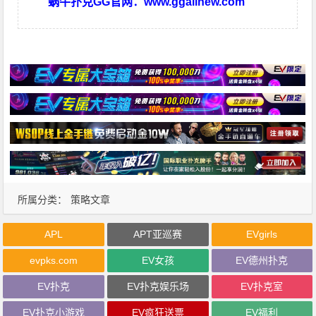
蜗牛扑克GG官网：
www.ggallnew.com
所属分类：
策略文章
APL
APT亚巡赛
EVgirls
evpks.com
EV女孩
EV德州扑克
EV扑克
EV扑克娱乐场
EV扑克室
EV扑克小游戏
EV疯狂送票
EV福利