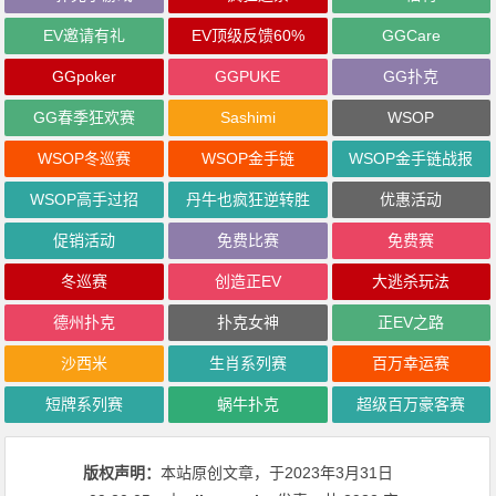
EV邀请有礼
EV顶级反馈60%
GGCare
GGpoker
GGPUKE
GG扑克
GG春季狂欢赛
Sashimi
WSOP
WSOP冬巡赛
WSOP金手链
WSOP金手链战报
WSOP高手过招
丹牛也疯狂逆转胜
优惠活动
促销活动
免费比赛
免费赛
冬巡赛
创造正EV
大逃杀玩法
德州扑克
扑克女神
正EV之路
沙西米
生肖系列赛
百万幸运赛
短牌系列赛
蜗牛扑克
超级百万豪客赛
版权声明：
本站原创文章，于2023年3月31日