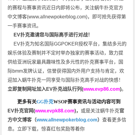
的赛程与赛事资讯近日内即将公布，关注蜗牛扑克官方
中文博客(
www.allnewpokerblog.com
)，即可抢先获得第
一手赛事资讯。
EV扑克邀请您与国际高手进行对战！
EV扑克为知名国际GGPOKER授权平台，集结多元的
娱乐体验及赛制并不定时举办独家的赛事活动，致力提
供给亚洲玩家最具趣味性及多元性的扑克赛事平台，国
际bmm发牌认证，信誉获得国内外用户支持与肯定，欢
迎加入蜗牛扑克一同享受与国际扑克高手对战的快感！
立即复制网址加入EV扑克战队行列(
www.evp86.com
)
。
更多有关
GG扑克
WSOP
赛事资讯与活动内容可到
EV扑克官网(
www.evpk88.com
)
，
或是关注蜗牛扑克
官
方中文博客（
www.allnewpokerblog.com
）
查看更多信
息。立即下载，惊喜红包奖励等着你