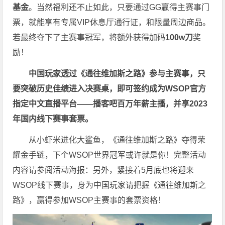
基金
。当然福利还不止如此，只要通过GG赢得主赛事门
票，就能享有专属VIP休息厅通行证，和限量周边商品。
若最终夺下了主赛事冠军，将额外获得加码
100w刀
奖
励！
中国玩家透过《
通往维加斯之路
》参与主赛事，只
要突破历史佳绩进入决赛桌，即可签约成为WSOP官方
指定中文直播平台——
播客吧
百万年薪主播，并享2023
年国内线下赛事套票。
从小虾米进化大鲨鱼，《通往维加斯之路》夺得荣
耀金手链，下个WSOP世界冠军或许就是你！完整活动
内容请参阅活动海报：
另外，紧接着5月底也将迎来
WSOP线下赛事，身为中国玩家请把握《通往维加斯之
路》，赢得参加WSOP主赛事的套票资格！