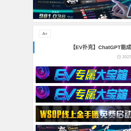
A+
【EV扑克】ChatGP
202