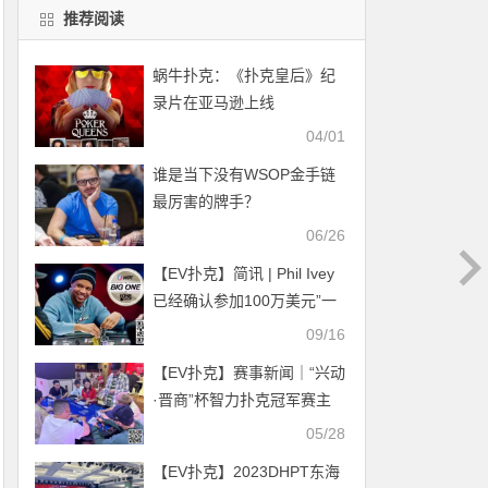
推荐阅读
蜗牛扑克：《扑克皇后》纪
录片在亚马逊上线
04/01
谁是当下没有WSOP金手链
最厉害的牌手？
06/26
【EV扑克】简讯 | Phil Ivey
已经确认参加100万美元”一
滴水”豪客赛–下一个会是谁
09/16
呢？
【EV扑克】赛事新闻｜“兴动
·晋商”杯智力扑克冠军赛主
赛C组、C组（快速）赛，张
05/28
博伦、李洪峰领衔晋级
【EV扑克】2023DHPT东海