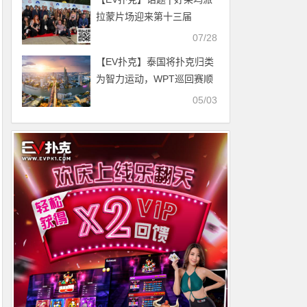
拉蒙片场迎来第十三届
Variety慈善扑克盛会
07/28
【EV扑克】泰国将扑克归类
为智力运动，WPT巡回赛顺
势入驻
05/03