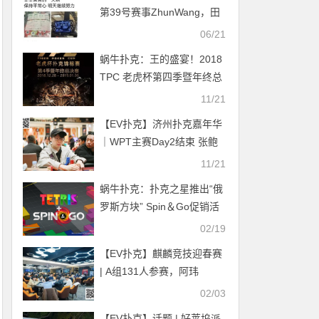
第39号赛事ZhunWang，田
浩深码晋级Day 3
06/21
蜗牛扑克：王的盛宴！2018
TPC 老虎杯第四季暨年终总
决赛重燃战火！
11/21
【EV扑克】济州扑克嘉年华
｜WPT主赛Day2结束 张鲍
锋领衔79人冲击第三轮 泡沫
11/21
XU YANG 排面拉满
蜗牛扑克：扑克之星推出“俄
罗斯方块” Spin＆Go促销活
动
02/19
【EV扑克】麒麟竞技迎春赛
| A组131人参赛，阿玮
449500记分牌领跑
02/03
【EV扑克】话题 | 好莱坞派