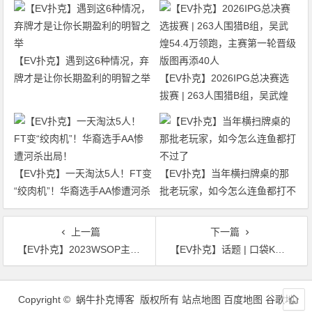
【EV扑克】遇到这6种情况，弃
牌才是让你长期盈利的明智之举
【EV扑克】2026IPG总决赛选
拔赛 | 263人围猎B组，吴武煌
54.4万领跑，主赛第一轮晋级版
图再添40人
【EV扑克】一天淘汰5人！FT变
【EV扑克】当年横扫牌桌的那
“绞肉机”！华裔选手AA惨遭河杀
批老玩家，如今怎么连鱼都打不
出局！
过了
上一篇
下一篇
【EV扑克】2023WSOP主赛事再创历史，参赛人数突破一万人！金戒指百Ｗ迷你主赛重磅登场
【EV扑克】话题 | 口袋K被逆转，人气棋手Alexandra Botez遗憾告别主赛事
文
章
Copyright © 蜗牛扑克博客 版权所有
站点地图
百度地图
谷歌地