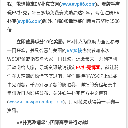
程，
敬请锁定EV扑克官网(
www.evp86.com
)。
看牌手痒
玩EV扑克，
每日多场免费赛奖励高达20w，现在注册
EV
扑克(
evp86.com
)
额外加赠
8张幸运赛门票
最高奖励1500
倍！
立即截屏瓜分10亿奖励，
EV扑克为能助力全民参与
一同狂欢，兼具智慧与美丽的
EV女孩
也会参加本次
WSOP金戒指赛与大家一同狂欢，还会带来一系列福利
活动送给大家，最新资讯敬请锁定
EV扑克博客
。
就让我
们在火辣辣的热情下度过吧，我们期待在WSOP上线赛
事见到您，千万别忘了您的防晒乳，详细的赛程与赛事
资讯近日内即将公布，关注蜗牛扑克官方中文博客
(
www.allnewpokerblog.com
)，即可抢先获得第一手赛事
资讯。
EV扑克邀请您与国际高手进行对战！