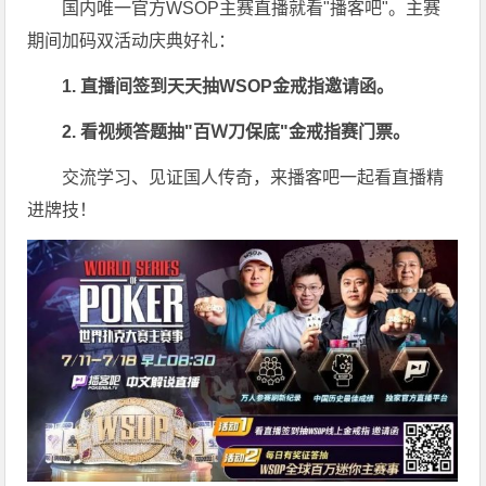
国内唯一官方WSOP主赛直播就看"播客吧"。主赛
期间加码双活动庆典好礼：
1. 直播间签到天天抽WSOP金戒指邀请函。
2. 看视频答题抽"百Ｗ刀保底"金戒指赛门票。
交流学习、见证国人传奇，来播客吧一起看直播精
进牌技！