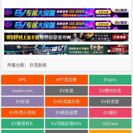
所属分类：
扑克新闻
APL
APT亚巡赛
EVgirls
evpks.com
EV女孩
EV德州扑克
EV扑克
EV扑克娱乐场
EV扑克室
EV扑克小游戏
EV疯狂送票
EV福利
EV邀请有礼
EV顶级反馈60%
GGCare