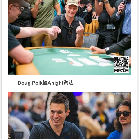
Doug Polk被Ahight淘汰