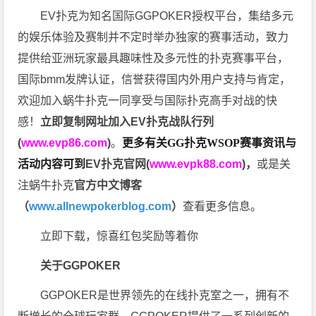
EV扑克为知名国际GGPOKER授权平台，集结多元
的娱乐体验及赛制并不定时举办独家的赛事活动，致力
提供给亚洲玩家最具趣味性及多元性的扑克赛事平台，
国际bmm发牌认证，信誉获得国内外用户支持与肯定，
欢迎加入蜗牛扑克一同享受与国际扑克高手对战的快
感！
立即复制网址加入EV扑克战队行列
(
www.evp86.com
)
。
更多有关GG扑克WSOP
赛事资讯与
活动内容可到
EV扑克官网(
www.evpk88.com
)
，
或是关
注蜗牛扑克
官方中文博客
（
www.allnewpokerblog.com
）
查看更多信息。
立即下载，惊喜红包奖励等着你
关于GGPOKER
GGPOKER是世界领先的在线扑克室之一，拥有不