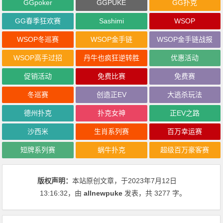
GGpoker
GGPUKE
GG扑克
GG春季狂欢赛
Sashimi
WSOP
WSOP冬巡赛
WSOP金手链
WSOP金手链战报
WSOP高手过招
丹牛也疯狂逆转胜
优惠活动
促销活动
免费比赛
免费赛
冬巡赛
创造正EV
大逃杀玩法
德州扑克
扑克女神
正EV之路
沙西米
生肖系列赛
百万幸运赛
短牌系列赛
蜗牛扑克
超级百万豪客赛
版权声明：
本站原创文章，于2023年7月12日
13:16:32
，由
allnewpuke
发表，共 3277 字。