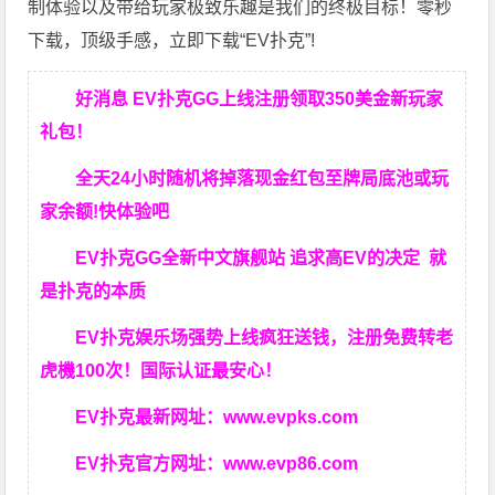
制体验以及带给玩家极致乐趣是我们的终极目标！零秒
下载，顶级手感，立即下载“EV扑克”!
好消息 EV扑克GG上线注册领取350美金新玩家
礼包！
全天24小时随机将掉落现金红包至牌局底池或玩
家余额!快体验吧
EV扑克GG
全新中文旗舰站
追求高EV
的决定
就
是扑克的本质
EV扑克娱乐场强势上线疯狂送钱，注册免费转老
虎機100次！国际认证最安心！
EV扑克最新网址：
www.evpks.com
EV扑克官方网址：
www.evp86.com