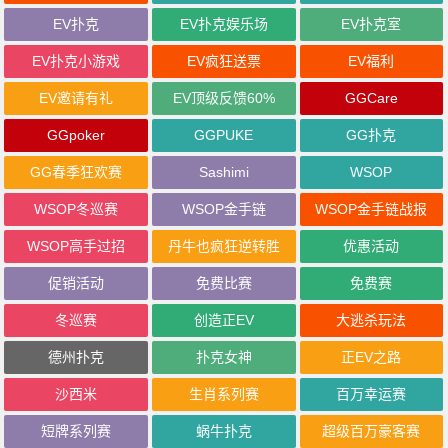
EV扑克
EV扑克娱乐场
EV扑克室
EV扑克小游戏
EV疯狂送票
EV福利
EV邀请有礼
EV顶级反馈60%
GGCare
GGpoker
GGPUKE
GG扑克
GG春季狂欢赛
Sashimi
WSOP
WSOP冬巡赛
WSOP金手链
WSOP金手链战报
WSOP高手过招
丹牛也疯狂逆转胜
优惠活动
促销活动
免费比赛
免费赛
冬巡赛
创造正EV
大逃杀玩法
德州扑克
扑克女神
正EV之路
沙西米
生肖系列赛
百万幸运赛
短牌系列赛
蜗牛扑克
超级百万豪客赛