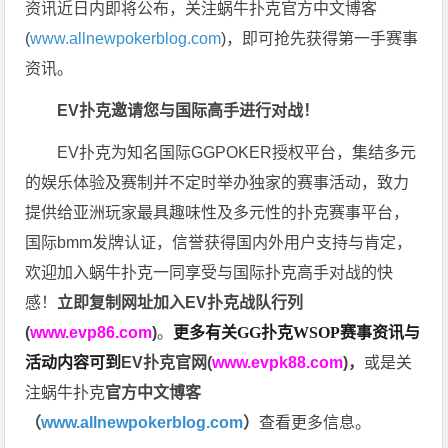
资讯近日内即将公布，关注蜗牛扑克官方中文博客
(
www.allnewpokerblog.com
)，即可抢先获得第一手赛事
资讯。
EV扑克邀请您与国际高手进行对战！
EV扑克为知名国际GGPOKER授权平台，集结多元
的娱乐体验及赛制并不定时举办独家的赛事活动，致力
提供给亚洲玩家最具趣味性及多元性的扑克赛事平台，
国际bmm发牌认证，信誉获得国内外用户支持与肯定，
欢迎加入蜗牛扑克一同享受与国际扑克高手对战的快
感！
立即复制网址加入EV扑克战队行列
(
www.evp86.com
)
。
更多有关GG扑克WSOP
赛事资讯与
活动内容可到
EV扑克官网(
www.evpk88.com
)
，
或是关
注蜗牛扑克
官方中文博客
（
www.allnewpokerblog.com
）
查看更多信息。