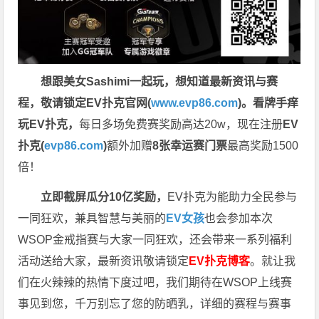
想跟美女Sashimi一起玩，
想知道最新资讯与赛
程，
敬请锁定EV扑克官网(
www.evp86.com
)。
看牌手痒
玩EV扑克，
每日多场免费赛奖励高达20w，现在注册
EV
扑克(
evp86.com
)
额外加赠
8张幸运赛门票
最高奖励1500
倍！
立即截屏瓜分10亿奖励，
EV扑克为能助力全民参与
一同狂欢，兼具智慧与美丽的
EV女孩
也会参加本次
WSOP金戒指赛与大家一同狂欢，还会带来一系列福利
活动送给大家，最新资讯敬请锁定
EV扑克博客
。
就让我
们在火辣辣的热情下度过吧，我们期待在WSOP上线赛
事见到您，千万别忘了您的防晒乳，详细的赛程与赛事