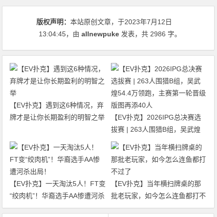
版权声明：
本站原创文章，于2023年7月12日
13:04:45
，由
allnewpuke
发表，共 2986 字。
【EV扑克】遇到这6种情况，弃
牌才是让你长期盈利的明智之举
【EV扑克】2026IPG总决赛选
拔赛 | 263人围猎B组，吴武煌
54.4万领跑，主赛第一轮晋级版
图再添40人
【EV扑克】一天淘汰5人！FT变
【EV扑克】当年横扫牌桌的那
“绞肉机”！华裔选手AA惨遭河杀
批老玩家，如今怎么连鱼都打不
出局！
过了