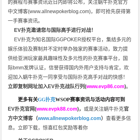
的赛程与赛事资讯近日内即将公布，关注蜗牛扑克官方
中文博客(
www.allnewpokerblog.com
)，即可抢先获得第
一手赛事资讯。
EV扑克邀请您与国际高手进行对战！
EV扑克为知名国际GGPOKER授权平台，集结多元的
娱乐体验及赛制并不定时举办独家的赛事活动，致力提
供给亚洲玩家最具趣味性及多元性的扑克赛事平台，国
际bmm发牌认证，信誉获得国内外用户支持与肯定，欢
迎加入蜗牛扑克一同享受与国际扑克高手对战的快感！
立即复制网址加入EV扑克战队行列(
www.evp86.com
)
。
更多有关
GG扑克
WSOP
赛事资讯与活动内容可到
EV扑克官网(
www.evpk88.com
)
，
或是关注蜗牛扑克
官
方中文博客（
www.allnewpokerblog.com
）
查看更多信
息。立即下载，惊喜红包奖励等着你