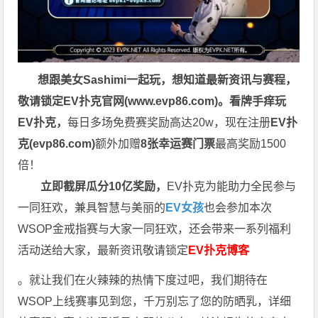
想跟美女Sashimi一起玩，
想知道最新资讯与赛程，
敬请锁定EV扑克官网(
www.evp86.com
)。
看牌手痒玩
EV扑克，
每日多场免费赛奖励高达20w，现在注册
EV扑
克(
evp86.com
)
额外加赠
8张幸运赛门票
最高奖励1500
倍！
立即截屏瓜分10亿奖励，
EV扑克为能助力全民参与
一同狂欢，兼具智慧与美丽的
EV女孩
也会参加本次
WSOP金戒指赛与大家一同狂欢，还会带来一系列福利
活动送给大家，最新资讯敬请锁定
EV扑克博客
。就让我们在火辣辣的热情下度过吧，我们期待在
WSOP上线赛事见到您，千万别忘了您的防晒乳，详细