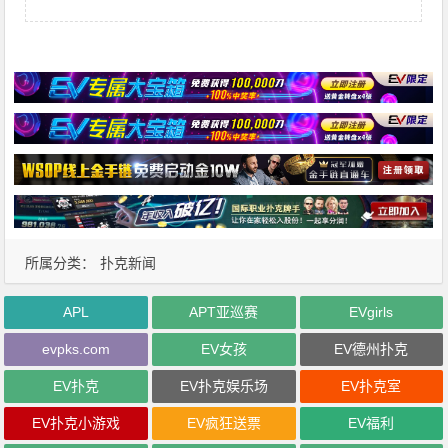
所属分类：
扑克新闻
APL
APT亚巡赛
EVgirls
evpks.com
EV女孩
EV德州扑克
EV扑克
EV扑克娱乐场
EV扑克室
EV扑克小游戏
EV疯狂送票
EV福利