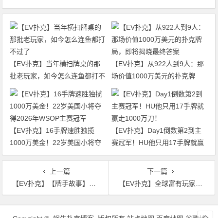
【EV扑克】当年横扫牌桌的那
【EV扑克】从922人到9人：那
批老玩家，如今怎么连鱼都打不
场价值1000万美元的扑克牌
过了
局，即将揭晓最终答案
【EV扑克】16手牌速胜独揽
【EV扑克】Day1倒数第2到主
1000万美金！22岁美国小将夺
赛冠军！HU他只用17手牌就赢
得2026年WSOP主赛冠军
走1000万刀！
上一篇
下一篇
【EV扑克】【牌手故事】最惨3小时输27万，哭晕在厕所…
【EV扑克】全球富有玩家排行，土豪丹第二，丹牛只能排第七
文
章