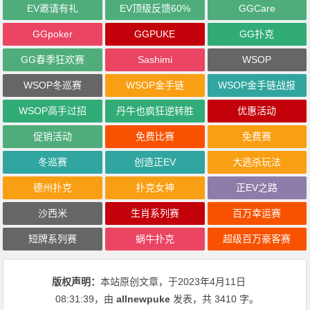
EV邀请有礼
EV顶级反馈60%
GGCare
GGpoker
GGPUKE
GG扑克
GG春季狂欢赛
Sashimi
WSOP
WSOP冬巡赛
WSOP金手链
WSOP金手链战报
WSOP高手过招
丹牛也疯狂逆转胜
优惠活动
促销活动
免费比赛
免费赛
冬巡赛
创造正EV
大逃杀玩法
德州扑克
扑克女神
正EV之路
沙西米
生肖系列赛
百万幸运赛
短牌系列赛
蜗牛扑克
超级百万豪客赛
版权声明：
本站原创文章，于2023年4月11日
08:31:39
，由
allnewpuke
发表，共 3410 字。