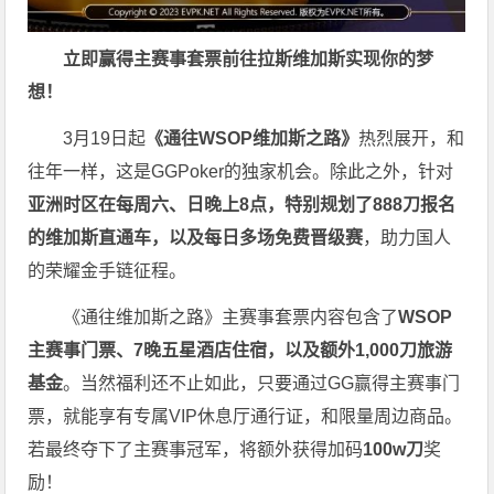
立即赢得主赛事套票
前往拉斯维加斯
实现你的梦
想！
3月19日起
《
通往WSOP维加斯之路
》
热烈展开，和
往年一样，这是GGPoker的独家机会。除此之外，针对
亚洲时区在每周六、日晚上8点，特别规划了888刀报名
的维加斯直通车，以及每日多场免费晋级赛
，助力国人
的荣耀金手链征程。
《通往维加斯之路》主赛事套票内容包含了
WSOP
主赛事门票、7晚五星酒店住宿，以及额外1,000刀旅游
基金
。当然福利还不止如此，只要通过GG赢得主赛事门
票，就能享有专属VIP休息厅通行证，和限量周边商品。
若最终夺下了主赛事冠军，将额外获得加码
100w刀
奖
励！