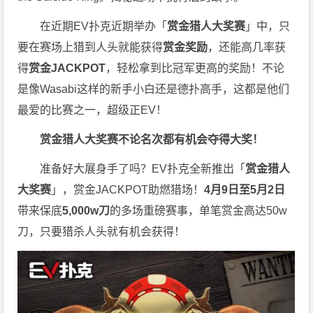
在近期EV扑克近期举办「
赏金猎人大奖赛
」中，只
要在赛场上猎到人头就能获得
赏金奖励
，还能高几率获
得
赏金JACKPOT
，轻松拿到比冠军更高的奖励！不论
是像Wasabi这样的新手小白还是德扑高手，这都是他们
最爱的比赛之一，超级正EV！
赏金猎人大奖赛
不论名次都有机会夺得大奖！
准备好大展身手了吗？EV扑克全新推出「
赏金猎人
大奖赛
」，赏金JACKPOT助燃猎场！
4月9日至5月2日
带来保底
5,000w刀
的多场重磅赛事，单笔赏金高达50w
刀，只要猎杀人头就有机会获得！