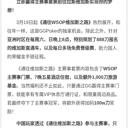
立即赢得主赛事套票
前往拉斯维加斯
实现你的梦
想！
3月19日起
《
通往WSOP维加斯之路
》
热烈展开，和
往年一样，这是GGPoker的独家机会。除此之外，针对
亚洲时区在每周六、日晚上8点，特别规划了888刀报名
的维加斯直通车，以及每日多场免费晋级赛
，助力国人
的荣耀金手链征程。
《通往维加斯之路》主赛事套票内容包含了
WSOP
主赛事门票、7晚五星酒店住宿，以及额外1,000刀旅游
基金
。当然福利还不止如此，只要通过GG赢得主赛事门
票，就能享有专属VIP休息厅通行证，和限量周边商品。
若最终夺下了主赛事冠军，将额外获得加码
100w刀
奖
励！
中国玩家透过《
通往维加斯之路
》参与主赛事，只