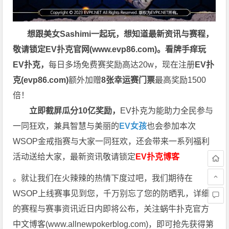
想跟美女Sashimi一起玩，
想知道最新资讯与赛程，
敬请锁定EV扑克官网(
www.evp86.com
)。
看牌手痒玩
EV扑克，
每日多场免费赛奖励高达20w，现在注册
EV扑
克(
evp86.com
)
额外加赠
8张幸运赛门票
最高奖励1500
倍！
立即截屏瓜分10亿奖励，
EV扑克为能助力全民参与
一同狂欢，兼具智慧与美丽的
EV女孩
也会参加本次
WSOP金戒指赛与大家一同狂欢，还会带来一系列福利
活动送给大家，最新资讯敬请锁定
EV扑克博客
。就让我们在火辣辣的热情下度过吧，我们期待在
WSOP上线赛事见到您，千万别忘了您的防晒乳，详细
的赛程与赛事资讯近日内即将公布，关注蜗牛扑克官方
中文博客(
www.allnewpokerblog.com
)，即可抢先获得第