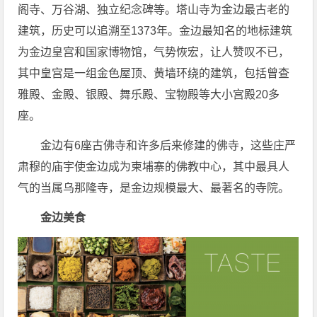
阁寺、万谷湖、独立纪念碑等。塔山寺为金边最古老的
建筑，历史可以追溯至1373年。金边最知名的地标建筑
为金边皇宫和国家博物馆，气势恢宏，让人赞叹不已，
其中皇宫是一组金色屋顶、黄墙环绕的建筑，包括曾查
雅殿、金殿、银殿、舞乐殿、宝物殿等大小宫殿20多
座。
金边有6座古佛寺和许多后来修建的佛寺，这些庄严
肃穆的庙宇使金边成为柬埔寨的佛教中心，其中最具人
气的当属乌那隆寺，是金边规模最大、最著名的寺院。
金边美食