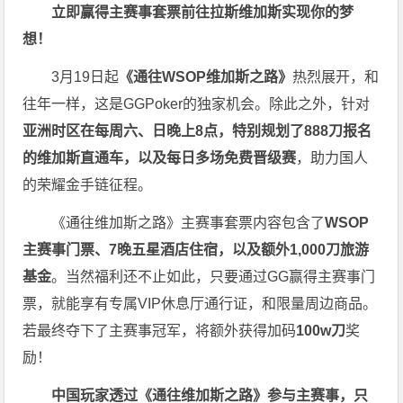
立即赢得主赛事套票
前往拉斯维加斯
实现你的梦
想！
3月19日起
《
通往WSOP维加斯之路
》
热烈展开，和
往年一样，这是GGPoker的独家机会。除此之外，针对
亚洲时区在每周六、日晚上8点，特别规划了888刀报名
的维加斯直通车，以及每日多场免费晋级赛
，助力国人
的荣耀金手链征程。
《通往维加斯之路》主赛事套票内容包含了
WSOP
主赛事门票、7晚五星酒店住宿，以及额外1,000刀旅游
基金
。当然福利还不止如此，只要通过GG赢得主赛事门
票，就能享有专属VIP休息厅通行证，和限量周边商品。
若最终夺下了主赛事冠军，将额外获得加码
100w刀
奖
励！
中国玩家透过《
通往维加斯之路
》参与主赛事，只