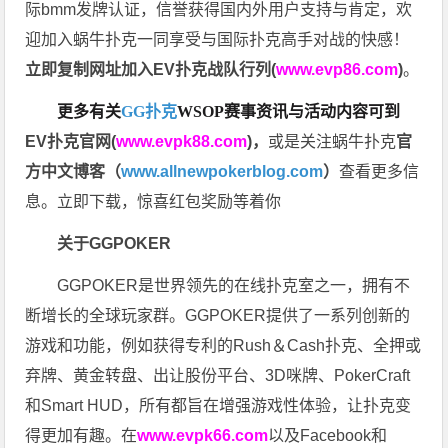
际bmm发牌认证，信誉获得国内外用户支持与肯定，欢
迎加入蜗牛扑克一同享受与国际扑克高手对战的快感！
立即复制网址加入EV扑克战队行列(
www.evp86.com
)
。
更多有关
GG扑克
WSOP
赛事资讯与活动内容可到
EV扑克官网(
www.evpk88.com
)
，
或是关注蜗牛扑克
官
方中文博客（
www.allnewpokerblog.com
）
查看更多信
息。立即下载，惊喜红包奖励等着你
关于GGPOKER
GGPOKER是世界领先的在线扑克室之一，拥有不
断增长的全球玩家群。GGPOKER提供了一系列创新的
游戏和功能，例如获得专利的Rush＆Cash扑克、全押或
弃牌、黄金转盘、出让股份平台、3D咪牌、PokerCraft
和Smart HUD，所有都旨在增强游戏性体验，让扑克变
得更加有趣。在
www.evpk66.com
以及Facebook和