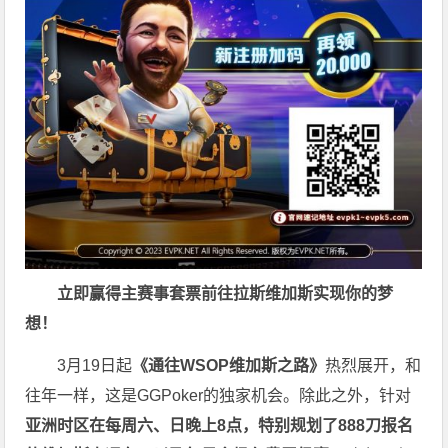
立即赢得主赛事套票
前往拉斯维加斯
实现你的梦
想！
3月19日起
《
通往WSOP维加斯之路
》
热烈展开，和
往年一样，这是GGPoker的独家机会。除此之外，针对
亚洲时区在每周六、日晚上8点，特别规划了888刀报名