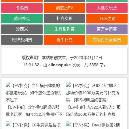
冬巡赛
创造正EV
大逃杀玩法
德州扑克
扑克女神
正EV之路
沙西米
生肖系列赛
百万幸运赛
短牌系列赛
蜗牛扑克
超级百万豪客赛
版权声明：
本站原创文章，于2023年4月17日
15:31:32
，由
allnewpuke
发表，共 3358 字。
【EV扑克】当年横扫牌桌的那
【EV扑克】从922人到9人：那
批老玩家，如今怎么连鱼都打不
场价值1000万美元的扑克牌
过了
局，即将揭晓最终答案