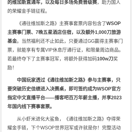
的维加斯直通车，以及每日多场免费晋级赛
，助力国人
的荣耀金手链征程。
《通往维加斯之路》主赛事套票内容包含了
WSOP
主赛事门票、7晚五星酒店住宿，以及额外1,000刀旅游
基金
。当然福利还不止如此，只要通过GG赢得主赛事门
票，就能享有专属VIP休息厅通行证，和限量周边商品。
若最终夺下了主赛事冠军，将额外获得加码
100w刀
奖
励！
中国玩家透过《
通往维加斯之路
》参与主赛事，只
要突破历史佳绩进入决赛桌，即可签约成为WSOP官方
指定中文直播平台——
播客吧
百万年薪主播，并享2023
年国内线下赛事套票。
从小虾米进化大鲨鱼，《通往维加斯之路》夺得荣
耀金手链，下个WSOP世界冠军或许就是你！完整活动