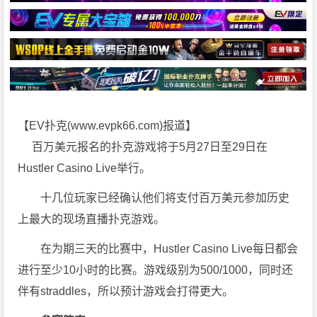
【EV扑克(
www.evpk66.com
)报道】
百万美元报名的扑克游戏将于5月27日至29日在
Hustler Casino Live举行。
十几位玩家已经确认他们将支付百万美元参加历史
上最大的现场直播扑克游戏。
在为期三天的比赛中，Hustler Casino Live每日都会
进行至少10小时的比赛。游戏级别为500/1000，同时还
伴有straddles，所以预计游戏会打得更大。