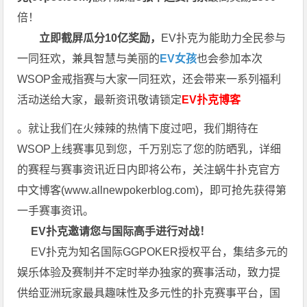
倍！
立即截屏瓜分10亿奖励，
EV扑克为能助力全民参与
一同狂欢，兼具智慧与美丽的
EV女孩
也会参加本次
WSOP金戒指赛与大家一同狂欢，还会带来一系列福利
活动送给大家，最新资讯敬请锁定
EV扑克博客
。就让我们在火辣辣的热情下度过吧，我们期待在
WSOP上线赛事见到您，千万别忘了您的防晒乳，详细
的赛程与赛事资讯近日内即将公布，关注蜗牛扑克官方
中文博客(
www.allnewpokerblog.com
)，即可抢先获得第
一手赛事资讯。
EV扑克邀请您与国际高手进行对战！
EV扑克为知名国际GGPOKER授权平台，集结多元的
娱乐体验及赛制并不定时举办独家的赛事活动，致力提
供给亚洲玩家最具趣味性及多元性的扑克赛事平台，国