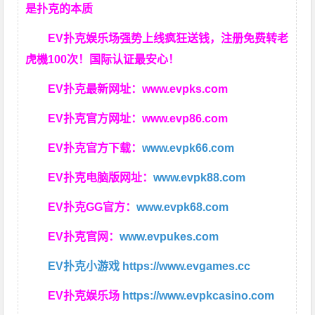
是扑克的本质
EV扑克娱乐场强势上线疯狂送钱，注册免费转老
虎機100次！国际认证最安心！
EV扑克最新网址：
www.evpks.com
EV扑克官方网址：
www.evp86.com
EV扑克官方下载：
www.evpk66.com
EV扑克电脑版网址：
www.evpk88.com
EV扑克GG官方：
www.evpk68.com
EV扑克官网：
www.evpukes.com
EV扑克小游戏
https://www.evgames.cc
EV扑克娱乐场
https://www.evpkcasino.com