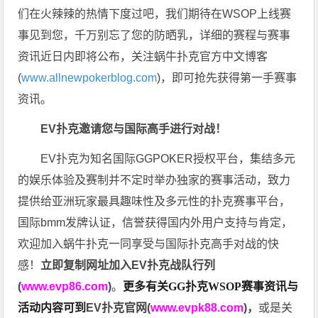
们在火辣辣的热情下度过吧，我们期待在WSOP上线赛
事见到您，千万别忘了您的防晒乳，详细的赛程与赛事
资讯近日内即将公布，关注蜗牛扑克官方中文博客
(
www.allnewpokerblog.com
)，即可抢先获得第一手赛事
资讯。
EV扑克邀请您与国际高手进行对战！
EV扑克为知名国际GGPOKER授权平台，集结多元
的娱乐体验及赛制并不定时举办独家的赛事活动，致力
提供给亚洲玩家最具趣味性及多元性的扑克赛事平台，
国际bmm发牌认证，信誉获得国内外用户支持与肯定，
欢迎加入蜗牛扑克一同享受与国际扑克高手对战的快
感！
立即复制网址加入EV扑克战队行列
(
www.evp86.com
)
。
更多有关GG扑克WSOP
赛事资讯与
活动内容可到
EV扑克官网(
www.evpk88.com
)
，
或是关