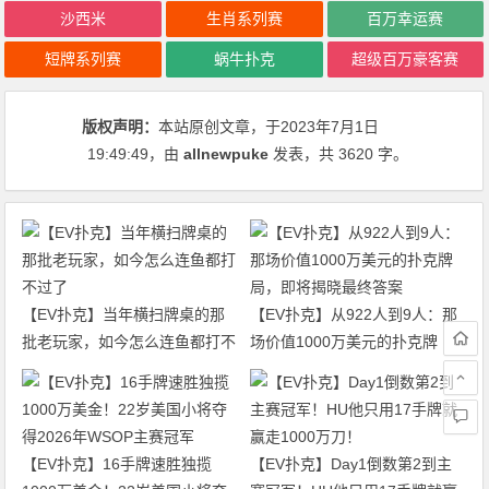
沙西米
生肖系列赛
百万幸运赛
短牌系列赛
蜗牛扑克
超级百万豪客赛
版权声明：
本站原创文章，于2023年7月1日
19:49:49
，由
allnewpuke
发表，共 3620 字。
【EV扑克】当年横扫牌桌的那
【EV扑克】从922人到9人：那
批老玩家，如今怎么连鱼都打不
场价值1000万美元的扑克牌
过了
局，即将揭晓最终答案
【EV扑克】16手牌速胜独揽
【EV扑克】Day1倒数第2到主