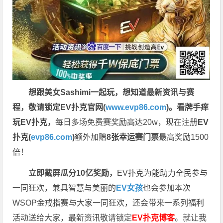
想跟美女Sashimi一起玩，
想知道最新资讯与赛
程，
敬请锁定EV扑克官网(
www.evp86.com
)。
看牌手痒
玩EV扑克，
每日多场免费赛奖励高达20w，现在注册
EV
扑克(
evp86.com
)
额外加赠
8张幸运赛门票
最高奖励1500
倍！
立即截屏瓜分10亿奖励，
EV扑克为能助力全民参与
一同狂欢，兼具智慧与美丽的
EV女孩
也会参加本次
WSOP金戒指赛与大家一同狂欢，还会带来一系列福利
活动送给大家，最新资讯敬请锁定
EV扑克博客
。
就让我