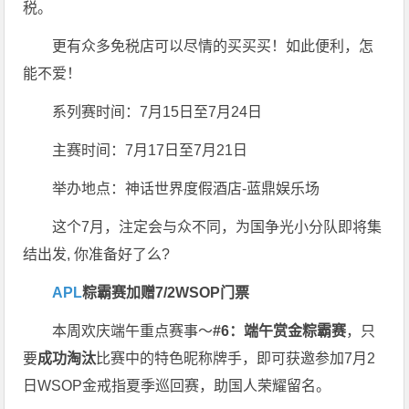
税。
更有众多免税店可以尽情的买买买！如此便利，怎
能不爱！
系列赛时间：7月15日至7月24日
主赛时间：7月17日至7月21日
举办地点：神话世界度假酒店-蓝鼎娱乐场
这个7月，注定会与众不同，为国争光小分队即将集
结出发, 你准备好了么?
APL
粽霸赛加赠7/2WSOP门票
本周欢庆端午重点赛事～
#6：端午赏金粽霸赛
，只
要
成功淘汰
比赛中的特色昵称牌手，即可获邀参加7月2
日WSOP金戒指夏季巡回赛，助国人荣耀留名。