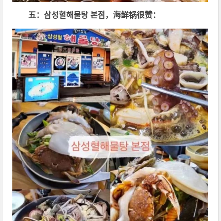
五：삼성혈해물탕 본점，海鲜锅很赞：