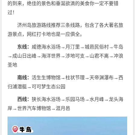
的到来，绝佳的景色和垂涎欲滴的美食你一定不要错
过！
济州岛旅游路线推荐三条线路，包含了各大著名旅
游景点，网红打卡地也是一应俱全。
东线：
咸德海水浴场️→月汀里→城邑民俗村→牛岛
→成山日出峰→海洋世界→涉地可支→山君不离→冲浪
圣地
南线：
活生生博物馆→柱状节理→天帝渊瀑布→西
归浦潜艇→可可梦生态公园
西线：
狭长海水浴场→乐园马场→水月峰→龙头海
岸→世界汽车博物馆→涯月邑