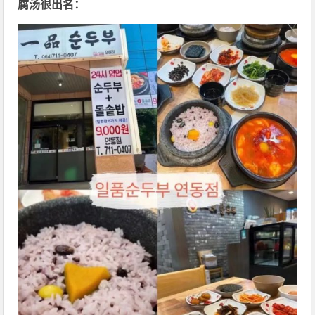
腐汤很出名：