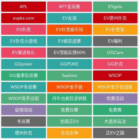
APL
APT亚巡赛
EVgirls
evpks.com
EV女孩
EV德州扑克
EV扑克
EV扑克娱乐场
EV扑克室
EV扑克小游戏
EV疯狂送票
EV福利
EV邀请有礼
EV顶级反馈60%
GGCare
GGpoker
GGPUKE
GG扑克
GG春季狂欢赛
Sashimi
WSOP
WSOP冬巡赛
WSOP金手链
WSOP金手链战报
WSOP高手过招
丹牛也疯狂逆转胜
优惠活动
促销活动
免费比赛
免费赛
冬巡赛
创造正EV
大逃杀玩法
德州扑克
扑克女神
正EV之路