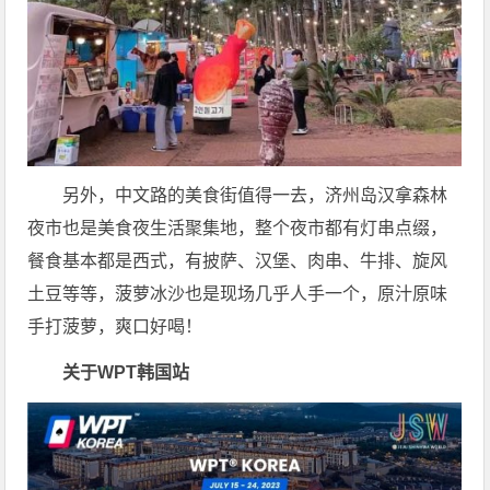
另外，中文路的美食街值得一去，济州岛汉拿森林
夜市也是美食夜生活聚集地，整个夜市都有灯串点缀，
餐食基本都是西式，有披萨、汉堡、肉串、牛排、旋风
土豆等等，菠萝冰沙也是现场几乎人手一个，原汁原味
手打菠萝，爽口好喝！
关于WPT韩国站