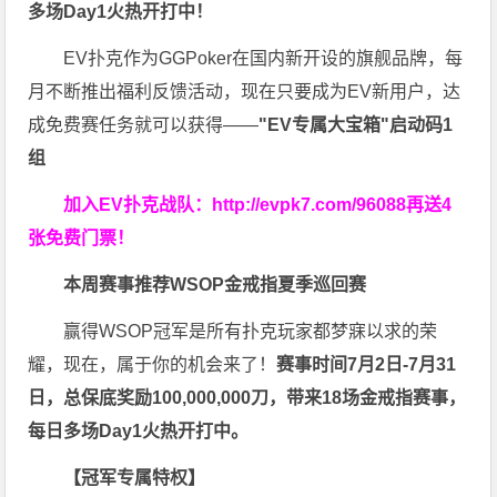
多场Day1火热开打中！
EV扑克作为GGPoker在国内新开设的旗舰品牌，每
月不断推出福利反馈活动，现在只要成为EV新用户，达
成免费赛任务就可以获得——
"EV专属大宝箱"启动码1
组
加入EV扑克战队：
http://evpk7.com/96088
再送4
张免费门票！
本周赛事推荐
WSOP金戒指夏季巡回赛
赢得WSOP冠军是所有扑克玩家都梦寐以求的荣
耀，现在，属于你的机会来了！
赛事时间
7月2日-7月31
日，
总保底奖励100,000,000刀
，带来18场金戒指赛事，
每日多场Day1火热开打中。
【冠军专属特权】