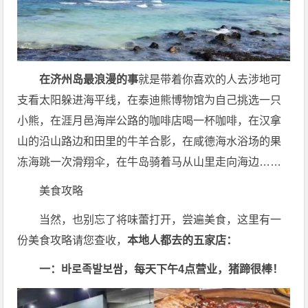
在济州岛最浪漫的事
就是带着你喜欢的人去涉地可
支看太阳躲进海平线，在泰迪熊博物馆为自己挑选一只
小熊，在涯月邑海岸公路的咖啡店喝一杯咖啡，在汉拿
山的沿山路边和田里的牛羊合影，在咸德海水浴场的果
冻海跳一次滑翔伞，在牛岛骑着马从山里走向海边……
美食攻略
当然，也别忘了将味蕾打开，尝遍美食，这里有一
份美食攻略请您查收，
本地人都去的五家店：
一：바로족발보쌈，每天下午4点营业，猪蹄很棒！