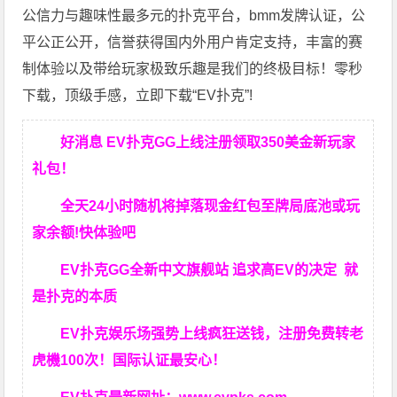
公信力与趣味性最多元的扑克平台，bmm发牌认证，公
平公正公开，信誉获得国内外用户肯定支持，丰富的赛
制体验以及带给玩家极致乐趣是我们的终极目标！零秒
下载，顶级手感，立即下载“EV扑克”!
好消息 EV扑克GG上线注册领取350美金新玩家
礼包！
全天24小时随机将掉落现金红包至牌局底池或玩
家余额!快体验吧
EV扑克GG
全新中文旗舰站
追求高EV
的决定
就
是扑克的本质
EV扑克娱乐场强势上线疯狂送钱，注册免费转老
虎機100次！国际认证最安心！