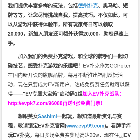
我们提供丰富多样的玩法，包括
德州扑克
、奥马哈、短
牌等等，让您尽情挑战自我，提高技巧。不仅如此，
可
以从游戏中获得体验币，所有玩家每日可以领取
20,000，新加入朋友还可额外获得20,000，助您迅速上
手。
加入我们的免费扑克游戏，和全球的牌手们一起切
磋技艺，感受扑克游戏的乐趣吧！
EV扑克作为GGPoker
在国内新开设的旗舰品牌，每月不断推出福利反馈活
动，现在只要成为EV新用户，达成免费赛任务就可以获
得——
"EV专属大宝箱"启动码1组
加入EV扑克战队：
http://evpk7.com/96088
再送4张免费门票！
想跟美女
Sashimi
一起玩，
想知道最新资讯与赛
程，
敬请锁定EV扑克官网(
www.evp99.com
)。
看牌手痒
玩EV扑克，
每日多场免费赛奖励高达20w，现在注册
EV