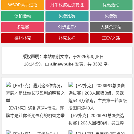
WSOP高手过招
丹牛也疯狂逆转胜
优惠活动
促销活动
免费比赛
免费赛
冬巡赛
创造正EV
大逃杀玩法
德州扑克
扑克女神
正EV之路
版权声明：
本站原创文章，于2025年6月5日
18:14:59
，由
allnewpuke
发表，共 3382 字。
【EV扑克】遇到这6种情况，弃
牌才是让你长期盈利的明智之举
【EV扑克】2026IPG总决赛选
拔赛 | 263人围猎B组，吴武煌
54.4万领跑，主赛第一轮晋级版