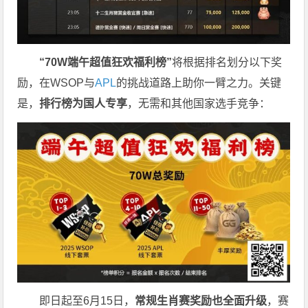
“
70W
端午超值狂欢福利榜”
将根据排名划分以下奖
励，在
WSOP与
APL
的挑战道路上助你一臂之力。
关键
是，
排行榜为国人专享
，无需和其他国家选手竞争：
即日起至6月15日，
常规生肖赛奖励也全面升级
，赛