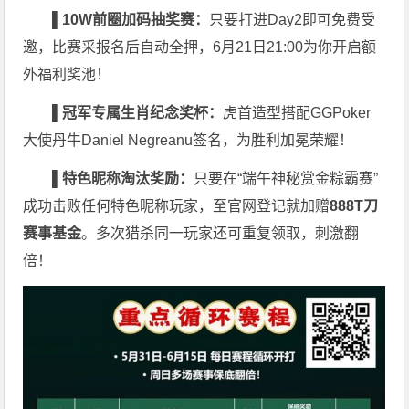
▌10W
前圈加码抽奖赛：
只要打进Day2即可免费受
邀，比赛采报名后自动全押，6月21日21:00为你开启额
外福利奖池！
▌
冠军专属生肖纪念奖杯：
虎首造型搭配GGPoker
大使丹牛Daniel Negreanu签名，为胜利加冕荣耀！
▌
特色昵称淘汰奖励：
只要在“端午神秘赏金粽霸赛”
成功击败任何特色昵称玩家，至官网登记就加赠
888T
刀
赛事基金
。多次猎杀同一玩家还可重复领取，刺激翻
倍！