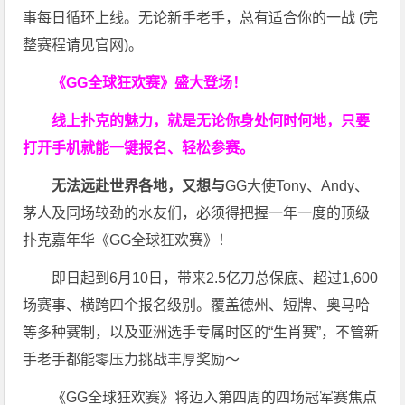
事每日循环上线。无论新手老手，总有适合你的一战 (完
整赛程请见官网)。
《GG全球狂欢赛》盛大登场！
线上扑克的魅力，就是无论你身处何时何地，只要
打开手机就能一键报名、轻松参赛。
无法远赴世界各地，又想与
GG大使Tony、Andy、
茅人及同场较劲的水友们，必须得把握一年一度的顶级
扑克嘉年华《GG全球狂欢赛》！
即日起到6月10日，带来2.5亿刀总保底、超过1,600
场赛事、横跨四个报名级别。
覆盖德州、短牌、奥马哈
等多种赛制，以及亚洲选手专属时区的“生肖赛”，不管新
手老手都能零压力挑战丰厚奖励～
《GG全球狂欢赛》将迈入第四周的四场冠军赛焦点