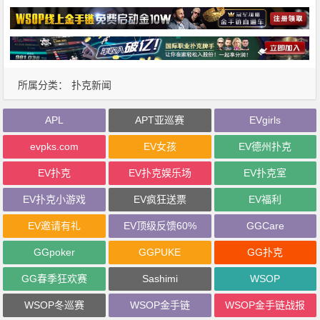
所属分类：
扑克新闻
APL
APT亚巡赛
EVgirls
evpks.com
EV女孩
EV德州扑克
EV扑克
EV扑克娱乐场
EV扑克室
EV扑克小游戏
EV疯狂送票
EV福利
EV邀请有礼
EV顶级反馈60%
GGCare
GGpoker
GGPUKE
GG扑克
GG春季狂欢赛
Sashimi
WSOP
WSOP冬巡赛
WSOP金手链
WSOP金手链战报