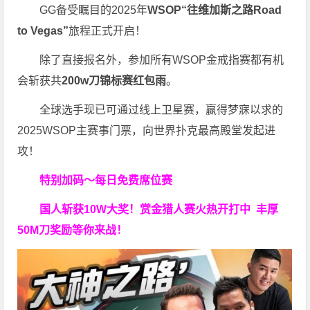
GG备受瞩目的2025年
WSOP“往维加斯之路Road
to Vegas”
旅程正式开启！
除了直接报名外，参加所有WSOP金戒指赛都有机
会斩获共
200w刀锦标赛红包雨
。
全球选手现已可通过线上卫星赛，赢得梦寐以求的
2025WSOP主赛事门票，向世界扑克最高殿堂发起进
攻！
特别加码～每日免费席位赛
国人斩获
10W
大奖！
赏金猎人赛火热开打中 丰厚
50M刀奖励等你来战！