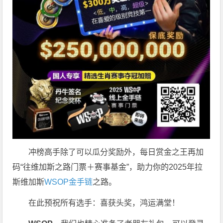
冲榜高手除了可以瓜分奖励外，每日赏金之王再加
码“往维加斯之路门票＋赛事基金”，助力你的2025年拉
斯维加斯
WSOP金手链
之路。
在此预祝所有选手：喜获头奖，鸿运满堂！