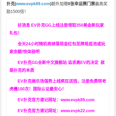
扑克(
www.evpk89.com
)
额外加赠
8张幸运赛门票
最高奖
励1500倍！
好消息 EV扑克GG上线注册领取350美金新玩家
礼包！
全天24小时随机将掉落现金红包至牌局底池或玩
家余额!快体验吧
EV扑克GG
全新中文旗舰站
追求高EV
的决定
就
是扑克的本质
EV扑克娱乐场强势上线疯狂送钱，注册免费转老
虎機100次！国际认证最安心！
EV扑克官方速记网址：
www.evpk89.com
EV扑克官方速记网址：
www.evpk22.com