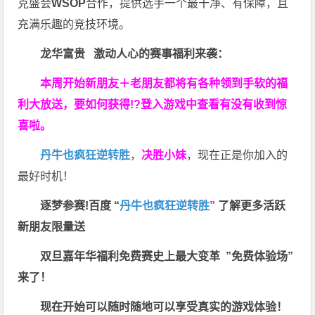
克盛会
WSOP
合作，提供选手一个最干净、有保障，且
充满乐趣的竞技环境。
龙华富贵 激动人心的赛事福利来袭：
本周开始新朋友＋老朋友都将有各种领到手软的福
利大放送，要如何获得!?登入游戏中查看有没有收到惊
喜啦。
丹牛也疯狂逆转胜
，
决胜小妹
，现在正是你加入的
最好时机！
逐梦参赛!百度 “
丹牛也疯狂逆转胜
”
了解更多
活跃
新朋友限量送
双旦嘉年华福利
免费赛史上最大变革
”免费体验场”
来了！
现在开始可以随时随地可以享受真实的游戏体验！