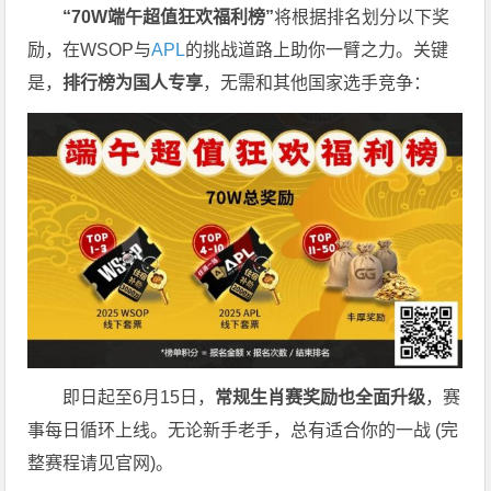
“
70W
端午超值狂欢福利榜”
将根据排名划分以下奖
励，在
WSOP与
APL
的挑战道路上助你一臂之力。
关键
是，
排行榜为国人专享
，无需和其他国家选手竞争：
即日起至6月15日，
常规生肖赛奖励也全面升级
，赛
事每日循环上线。无论新手老手，总有适合你的一战 (完
整赛程请见官网)。