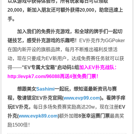
以从游戏中获得体验币，所有玩家每日可以领取
20,000，新加入朋友还可额外获得20,000，助您迅速上
手。
加入我们的免费扑克游戏，和全球的牌手们一起切
磋技艺，感受扑克游戏的乐趣吧！
EV扑克作为GGPoker
在国内新开设的旗舰品牌，每月不断推出福利反馈活
动，现在只要成为EV新用户，达成免费赛任务就可以获
得——
"EV专属大宝箱"启动码1组
加入EV扑克战队：
http://evpk7.com/96088
再送4张免费门票！
想跟美女
Sashimi
一起玩，
想知道最新资讯与赛
程，
敬请锁定EV扑克官网(
www.evp99.com
)。
看牌手痒
玩EV扑克，
每日多场免费赛奖励高达20w，现在注册
EV
扑克(
www.evpk89.com
)
额外加赠
8张幸运赛门票
最高奖
励1500倍！