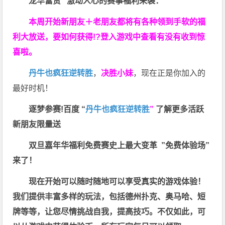
龙华富贵 激动人心的赛事福利来袭：
本周开始新朋友＋老朋友都将有各种领到手软的福
利大放送，要如何获得!?登入游戏中查看有没有收到惊
喜啦。
丹牛也疯狂逆转胜
，
决胜小妹
，现在正是你加入的
最好时机！
逐梦参赛!百度 “
丹牛也疯狂逆转胜
”
了解更多
活跃
新朋友限量送
双旦嘉年华福利
免费赛史上最大变革
”免费体验场”
来了！
现在开始可以随时随地可以享受真实的游戏体验！
我们提供丰富多样的玩法，包括德州扑克、奥马哈、短
牌等等，让您尽情挑战自我，提高技巧。不仅如此，
可