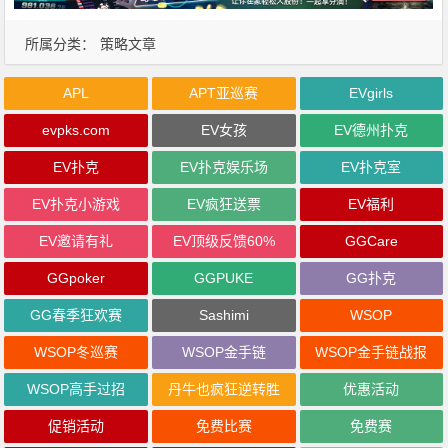
所属分类：
策略文章
APL
APT亚巡赛
EVgirls
evpks.com
EV女孩
EV德州扑克
EV扑克
EV扑克娱乐场
EV扑克室
EV扑克小游戏
EV疯狂送票
EV福利
EV邀请有礼
EV顶级反馈60%
GGCare
GGpoker
GGPUKE
GG扑克
GG春季狂欢赛
Sashimi
WSOP
WSOP冬巡赛
WSOP金手链
WSOP金手链战报
WSOP高手过招
丹牛也疯狂逆转胜
优惠活动
促销活动
免费比赛
免费赛