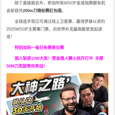
除了直接报名外，参加所有WSOP金戒指赛都有机
会斩获共
200w刀锦标赛红包雨
。
全球选手现已可通过线上卫星赛，赢得梦寐以求的
2025WSOP主赛事门票，向世界扑克最高殿堂发起进
攻！
特别加码～每日免费席位赛
国人斩获
10W
大奖！
赏金猎人赛火热开打中 丰厚
50M刀奖励等你来战！