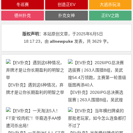
冬巡赛
创造正EV
大逃杀玩法
德州扑克
扑克女神
正EV之路
版权声明：
本站原创文章，于2025年6月5日
18:17:23
，由
allnewpuke
发表，共 3629 字。
【EV扑克】遇到这6种情况，弃
牌才是让你长期盈利的明智之举
【EV扑克】2026IPG总决赛选
拔赛 | 263人围猎B组，吴武煌
54.4万领跑，主赛第一轮晋级版
图再添40人