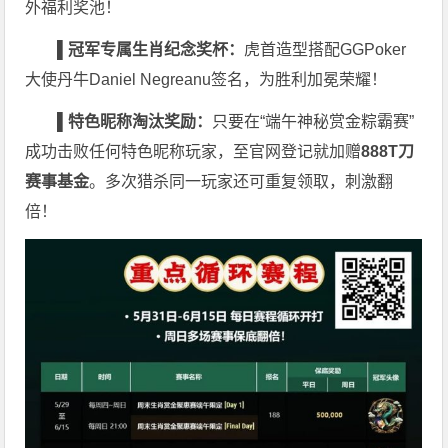
外福利奖池！
▌
冠军专属生肖纪念奖杯：
虎首造型搭配GGPoker
大使丹牛Daniel Negreanu签名，为胜利加冕荣耀！
▌
特色昵称淘汰奖励：
只要在“端午神秘赏金粽霸赛”
成功击败任何特色昵称玩家，至官网登记就加赠
888T
刀
赛事基金
。多次猎杀同一玩家还可重复领取，刺激翻
倍！