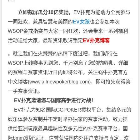
立即截屏瓜分10亿奖励，
EV扑克为能助力全民参与
一同狂欢，兼具智慧与美丽的
EV女孩
也会参加本次
WSOP金戒指赛与大家一同狂欢，还会带来一系列福利
活动送给大家，最新资讯敬请锁定
EV扑克博客
。就让我们在火辣辣的热情下度过吧，我们期待在
WSOP上线赛事见到您，千万别忘了您的防晒乳，详细
的赛程与赛事资讯近日内即将公布，关注蜗牛扑克官方
中文博客(
www.allnewpokerblog.com
)，即可抢先获得第
一手赛事资讯。
EV扑克邀请您与国际高手进行对战！
EV扑克为知名国际GGPOKER授权平台，集结多元的
娱乐体验及赛制并不定时举办独家的赛事活动，致力提
供给亚洲玩家最具趣味性及多元性的扑克赛事平台，国
际bmm发牌认证，信誉获得国内外用户支持与肯定，欢