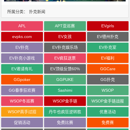
所属分类：
扑克新闻
APL
APT亚巡赛
EVgirls
evpks.com
EV女孩
EV德州扑克
EV扑克
EV扑克娱乐场
EV扑克室
EV扑克小游戏
EV疯狂送票
EV福利
EV邀请有礼
EV顶级反馈60%
GGCare
GGpoker
GGPUKE
GG扑克
GG春季狂欢赛
Sashimi
WSOP
WSOP冬巡赛
WSOP金手链
WSOP金手链战报
WSOP高手过招
丹牛也疯狂逆转胜
优惠活动
促销活动
免费比赛
免费赛