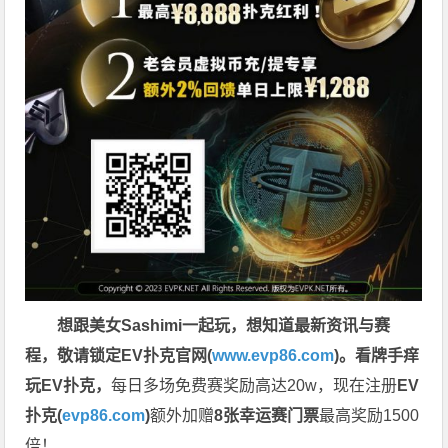
想跟美女Sashimi一起玩，
想知道最新资讯与赛
程，
敬请锁定EV扑克官网(
www.evp86.com
)。
看牌手痒
玩EV扑克，
每日多场免费赛奖励高达20w，现在注册
EV
扑克(
evp86.com
)
额外加赠
8张幸运赛门票
最高奖励1500
倍！