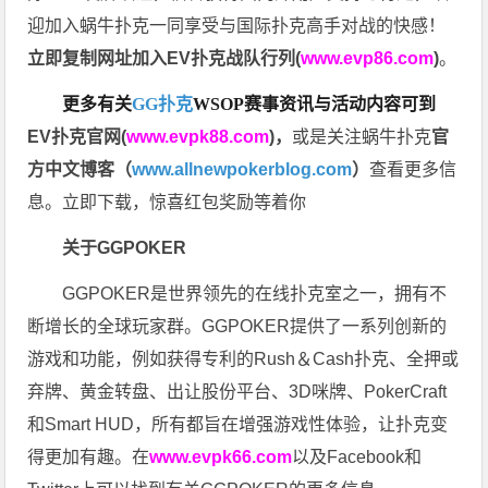
迎加入蜗牛扑克一同享受与国际扑克高手对战的快感！
立即复制网址加入EV扑克战队行列(
www.evp86.com
)
。
更多有关
GG扑克
WSOP
赛事资讯与活动内容可到
EV扑克官网(
www.evpk88.com
)
，
或是关注蜗牛扑克
官
方中文博客（
www.allnewpokerblog.com
）
查看更多信
息。立即下载，惊喜红包奖励等着你
关于GGPOKER
GGPOKER是世界领先的在线扑克室之一，拥有不
断增长的全球玩家群。GGPOKER提供了一系列创新的
游戏和功能，例如获得专利的Rush＆Cash扑克、全押或
弃牌、黄金转盘、出让股份平台、3D咪牌、PokerCraft
和Smart HUD，所有都旨在增强游戏性体验，让扑克变
得更加有趣。在
www.evpk66.com
以及Facebook和