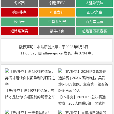
冬巡赛
创造正EV
大逃杀玩法
德州扑克
扑克女神
正EV之路
沙西米
生肖系列赛
百万幸运赛
短牌系列赛
蜗牛扑克
超级百万豪客赛
版权声明：
本站原创文章，于2023年5月6日
11:05:37
，由
allnewpuke
发表，共 3794 字。
【EV扑克】遇到这6种情况，弃
牌才是让你长期盈利的明智之举
【EV扑克】2026IPG总决赛选
拔赛 | 263人围猎B组，吴武煌
54.4万领跑，主赛第一轮晋级版