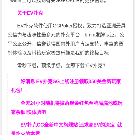
Twitter上可以找到有关GGPOKER的更多信息。
关于EV扑克
EV扑克软件使用GGPoker授权，致力打造亚洲最具
公信力与趣味性最多元的扑克平台，bmm发牌认证，公
平公正公开，信誉获得国内外用户肯定支持，丰富的赛
制体验以及带给玩家极致乐趣是我们的终极目标！
零秒下载，顶级手感，立即下载“EV扑克”!
好消息 EV扑克GG上线注册领取350美金新玩家
礼包！
全天24小时随机将掉落现金红包至牌局底池或玩
家余额!快体验吧
EV扑克GG
全新中文旗舰站
追求高EV
的决定
就
是扑克的本质