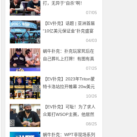
打，无异于“自杀”啊！
07/05
【EV扑克】话题 | 亚洲首届
“10亿美元保证金”扑克盛宴
落地澳门
04/03
蜗牛扑克：扑克玩家死后在
自己葬礼上打牌！有图有真
相
07/25
【EV扑克】2023年Triton蒙
特卡洛站拉开帷幕 20w美元
邀请赛众星云集
10/26
【EV扑克】可耻！为了求人
众筹打WSOP主赛，他居然
假装癌症晚期
08/25
蜗牛扑克：WPT非现场系列