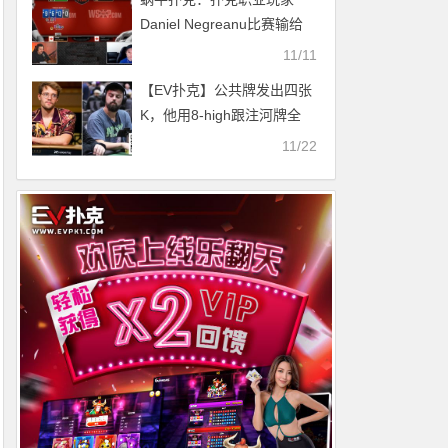
万领跑
Daniel Negreanu比赛输给
Doug Polk
11/11
【EV扑克】公共牌发出四张
K，他用8-high跟注河牌全
压，竟然成功抓鸡！
11/22