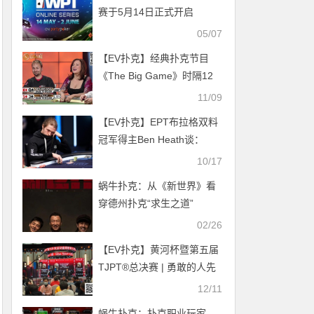
赛于5月14日正式开启
05/07
【EV扑克】经典扑克节目
《The Big Game》时隔12
年即将回归，Mario Ho等明
11/09
星牌手确认参加
【EV扑克】EPT布拉格双料
冠军得主Ben Heath谈：
【如何在扑克职涯中取得成
10/17
功？】
蜗牛扑克：从《新世界》看
穿德州扑克“求生之道”
02/26
【EV扑克】黄河杯暨第五届
TJPT®总决赛 | 勇敢的人先
享受世界！主赛B组168人参
12/11
赛54人晋级，苏思敏22.45
蜗牛扑克：扑克职业玩家