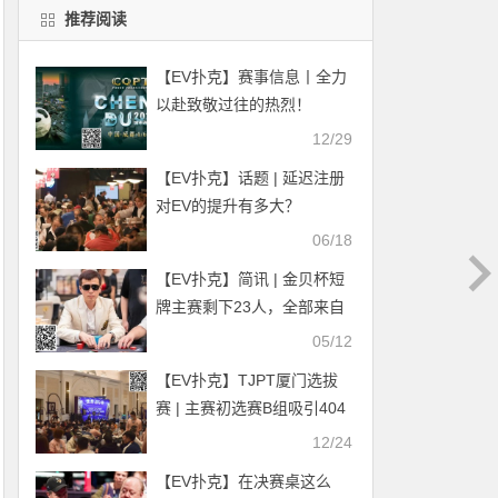
推荐阅读
【EV扑克】赛事信息丨全力
以赴致敬过往的热烈！
2024CQPT城市选拔赛【成
12/29
都站】已定档于4月06日-4月
【EV扑克】话题 | 延迟注册
12日！
对EV的提升有多大？
06/18
【EV扑克】简讯 | 金贝杯短
牌主赛剩下23人，全部来自
中国
05/12
【EV扑克】TJPT厦门选拔
赛 | 主赛初选赛B组吸引404
人参赛，包牟龙近39万记分
12/24
牌领跑98人晋级
【EV扑克】在决赛桌这么