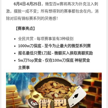
6月4日-6月25日
，微型百w赛将再次为扑克注入刺
激，摆脱一成不变；所有想得到的赛事都包含在内，消
除对旧有锦标赛系列的厌倦感！
【赛事亮点】
全民共赏 - 每项赛事皆有3种级别
1000w刀保底 - 至今为止最大的微型系列赛
报名最低只需1刀起 - 微额买入换取高额奖励
5w刀Top赏金 - 仅在100w刀保底 神秘赏金
主赛事