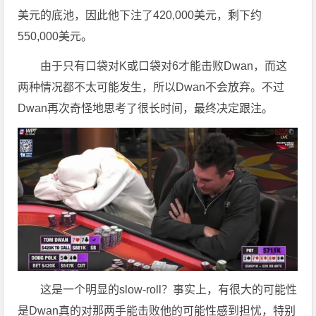
美元的底池，因此他下注了420,000美元，剩下约
550,000美元。
由于只有口袋对K或口袋对6才能击败Dwan，而这
两种情况都不太可能发生，所以Dwan不会放弃。不过
Dwan再次奇怪地思考了很长时间，最终决定跟注。
这是一个明显的slow-roll？事实上，有很大的可能性
是Dwan真的对那两手能击败他的可能性感到担忧，特别