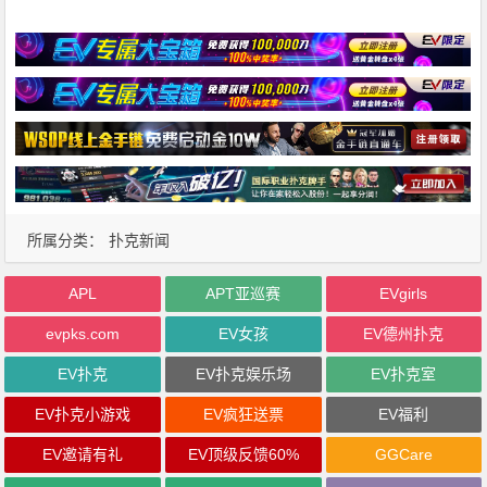
所属分类：
扑克新闻
APL
APT亚巡赛
EVgirls
evpks.com
EV女孩
EV德州扑克
EV扑克
EV扑克娱乐场
EV扑克室
EV扑克小游戏
EV疯狂送票
EV福利
EV邀请有礼
EV顶级反馈60%
GGCare