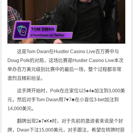
这是Tom Dwan在Hustler Casino Live百万赛中与
Doug Polk的对局，这场比赛是Hustler Casino Live本次
举办百万美元级别比赛中的最后一场，整个过程都非常
激烈且精彩纷呈。
这手牌开始时，Polk在庄家位以5♠4♠加注到3,000美
元，然后对手Tom Dwan用7♥7♣在小盲位3-bet加注到
14,000美元。
翻牌出现2♠7♦K♦时，对于先前的激进者来说是个好
牌，Dwan下注15,000美元，对手跟注，希望在转牌时获