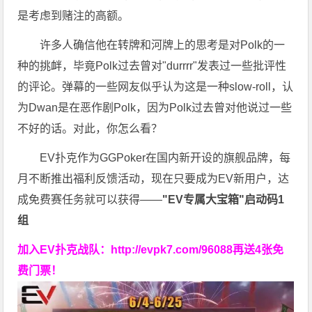
是考虑到赌注的高额。
许多人确信他在转牌和河牌上的思考是对Polk的一
种的挑衅，毕竟Polk过去曾对"durrrr"发表过一些批评性
的评论。弹幕的一些网友似乎认为这是一种slow-roll，认
为Dwan是在恶作剧Polk，因为Polk过去曾对他说过一些
不好的话。对此，你怎么看？
EV扑克作为GGPoker在国内新开设的旗舰品牌，每
月不断推出福利反馈活动，现在只要成为EV新用户，达
成免费赛任务就可以获得——
"EV专属大宝箱"启动码1
组
加入EV扑克战队：
http://evpk7.com/96088
再送4张免
费门票！