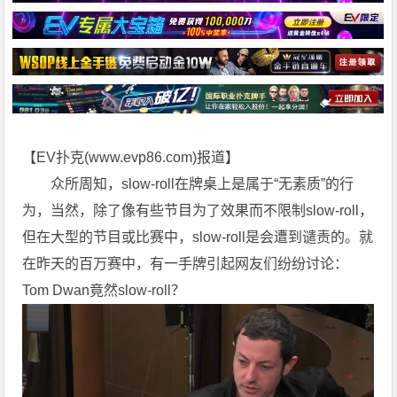
【EV扑克(
www.evp86.com
)报道】
众所周知，slow-roll在牌桌上是属于“无素质”的行
为，当然，除了像有些节目为了效果而不限制slow-roll，
但在大型的节目或比赛中，slow-roll是会遭到谴责的。就
在昨天的百万赛中，有一手牌引起网友们纷纷讨论：
Tom Dwan竟然slow-roll？