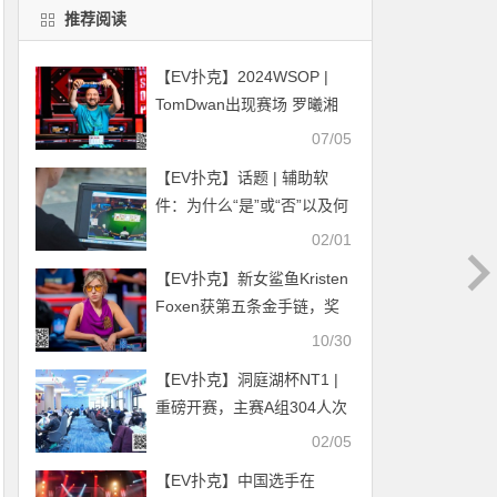
推荐阅读
【EV扑克】2024WSOP |
TomDwan出现赛场 罗曦湘
深码晋级赛事#74 Day1
07/05
【EV扑克】话题 | 辅助软
件：为什么“是”或“否”以及何
时使用它
02/01
【EV扑克】新女鲨鱼Kristen
Foxen获第五条金手链，奖
金收入接近1000万美元
10/30
【EV扑克】洞庭湖杯NT1 |
重磅开赛，主赛A组304人次
热度全面点燃
02/05
【EV扑克】中国选手在