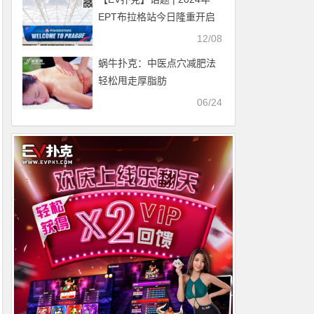
EPT布拉格站今日隆重开启
12/08
蜗牛扑克：中医点穴减肥法
轻松甩走厚脂肪
06/24