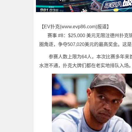
【EV扑克(
www.evp86.com
)报道】
赛事 #8：$25,000 美元无限注
德州扑克
圈角逐，争夺507,020美元的最高奖金。
参赛人数上限为64人，本次比赛多年来
水泄不通，扑克大牌们都在老实地排队入场