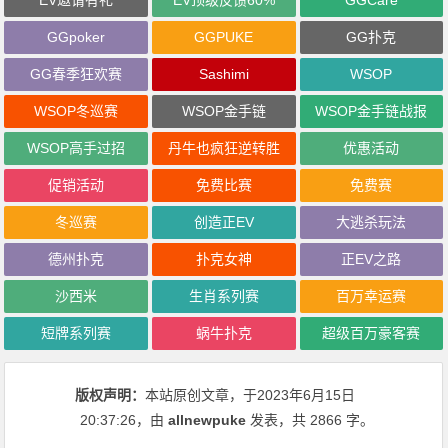
GGpoker
GGPUKE
GG扑克
GG春季狂欢赛
Sashimi
WSOP
WSOP冬巡赛
WSOP金手链
WSOP金手链战报
WSOP高手过招
丹牛也疯狂逆转胜
优惠活动
促销活动
免费比赛
免费赛
冬巡赛
创造正EV
大逃杀玩法
德州扑克
扑克女神
正EV之路
沙西米
生肖系列赛
百万幸运赛
短牌系列赛
蜗牛扑克
超级百万豪客赛
版权声明：
本站原创文章，于2023年6月15日
20:37:26
，由
allnewpuke
发表，共 2866 字。