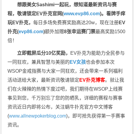
想跟美女Sashimi一起玩，
想知道最新资讯与赛
程，
敬请锁定EV扑克官网(
www.evp86.com
)。
看牌手痒
玩EV扑克，
每日多场免费赛奖励高达20w，现在注册
EV
扑克(
evp86.com
)
额外加赠
8张幸运赛门票
最高奖励1500
倍！
立即截屏瓜分10亿奖励，
EV扑克为能助力全民参与
一同狂欢，兼具智慧与美丽的
EV女孩
也会参加本次
WSOP金戒指赛与大家一同狂欢，还会带来一系列福利
活动送给大家，最新资讯敬请锁定
EV扑克博客
。
就让我
们在火辣辣的热情下度过吧，我们期待在WSOP上线赛
事见到您，千万别忘了您的防晒乳，详细的赛程与赛事
资讯近日内即将公布，关注蜗牛扑克官方中文博客
(
www.allnewpokerblog.com
)，即可抢先获得第一手赛事
资讯。