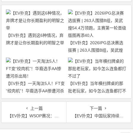
【EV扑克】遇到这6种情况，弃
牌才是让你长期盈利的明智之举
【EV扑克】2026IPG总决赛选
拔赛 | 263人围猎B组，吴武煌
54.4万领跑，主赛第一轮晋级版
图再添40人
【EV扑克】一天淘汰5人！FT变
【EV扑克】当年横扫牌桌的那
“绞肉机”！华裔选手AA惨遭河杀
批老玩家，如今怎么连鱼都打不
出局！
过了
上一篇
下一篇
【EV扑克】WSOP赛况：复旦学霸”茅人及”夺国人首冠！APL亚洲区赛事15日登场
【EV扑克】中国玩家持续发力，丁彪获WSOP 10万豪客赛第六奖金46万刀，任林第八！
文