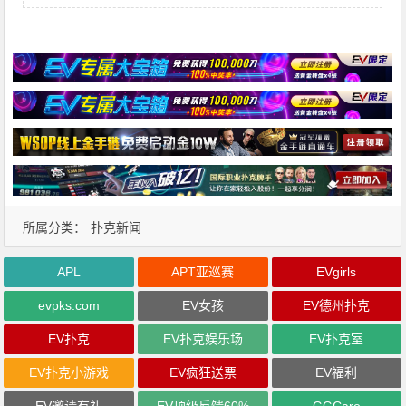
所属分类：
扑克新闻
APL
APT亚巡赛
EVgirls
evpks.com
EV女孩
EV德州扑克
EV扑克
EV扑克娱乐场
EV扑克室
EV扑克小游戏
EV疯狂送票
EV福利
EV邀请有礼
EV顶级反馈60%
GGCare