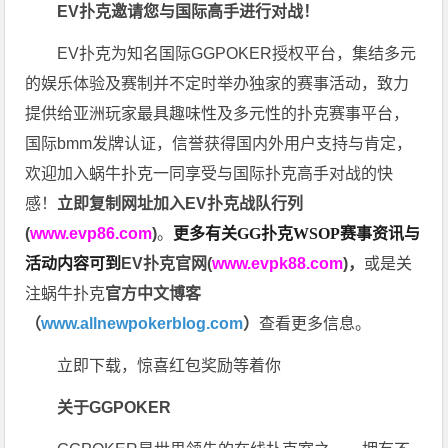
EV扑克邀请您与国际高手进行对战！
EV扑克为知名国际GGPOKER授权平台，集结多元
的娱乐体验及赛制并不定时举办独家的赛事活动，致力
提供给亚洲玩家最具趣味性及多元性的扑克赛事平台，
国际bmm发牌认证，信誉获得国内外用户支持与肯定，
欢迎加入蜗牛扑克一同享受与国际扑克高手对战的快
感！
立即复制网址加入EV扑克战队行列
(
www.evp86.com
)
。
更多有关GG扑克WSOP
赛事资讯与
活动内容可到
EV扑克官网(
www.evpk88.com
)
，
或是关
注蜗牛扑克
官方中文博客
（
www.allnewpokerblog.com
）
查看更多信息。
立即下载，惊喜红包奖励等着你
关于GGPOKER