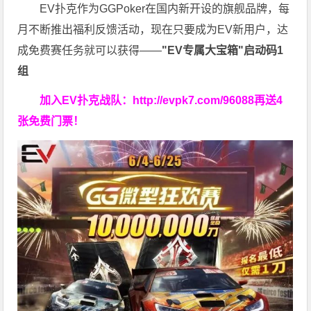
EV扑克作为GGPoker在国内新开设的旗舰品牌，每
月不断推出福利反馈活动，现在只要成为EV新用户，达
成免费赛任务就可以获得——
"EV专属大宝箱"启动码1
组
加入EV扑克战队：
http://evpk7.com/96088
再送4
张免费门票！