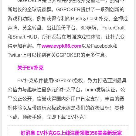
GGPOKER是世界领先的在线扑克室之一，拥有不
断增长的全球玩家群。GGPOKER提供了一系列创新的
游戏和功能，例如获得专利的Rush＆Cash扑克、全押或
弃牌、黄金转盘、出让股份平台、3D咪牌、PokerCraft
和Smart HUD，所有都旨在增强游戏性体验，让扑克变
得更加有趣。在
www.evpk66.com
以及Facebook和
Twitter上可以找到有关GGPOKER的更多信息。
关于EV扑克
EV扑克软件使用GGPoker授权，致力打造亚洲最具
公信力与趣味性最多元的扑克平台，bmm发牌认证，公
平公正公开，信誉获得国内外用户肯定支持，丰富的赛
制体验以及带给玩家极致乐趣是我们的终极目标！零秒
下载，顶级手感，立即下载“EV扑克”!
好消息 EV扑克GG上线注册领取350美金新玩家