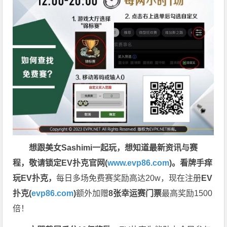
想跟美女Sashimi一起玩，
想知道最新资讯与赛
程，
敬请锁定EV扑克官网(
www.evp86.com
)。
看牌手痒
玩EV扑克，
每日多场免费赛奖励高达20w，现在注册
EV
扑克(
evp86.com
)
额外加赠
8张幸运赛门票
最高奖励1500
倍！