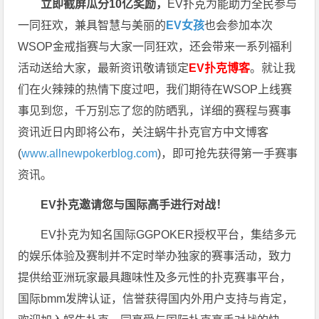
立即截屏瓜分10亿奖励，
EV扑克为能助力全民参与
一同狂欢，兼具智慧与美丽的
EV女孩
也会参加本次
WSOP金戒指赛与大家一同狂欢，还会带来一系列福利
活动送给大家，最新资讯敬请锁定
EV扑克博客
。
就让我
们在火辣辣的热情下度过吧，我们期待在WSOP上线赛
事见到您，千万别忘了您的防晒乳，详细的赛程与赛事
资讯近日内即将公布，关注蜗牛扑克官方中文博客
(
www.allnewpokerblog.com
)，即可抢先获得第一手赛事
资讯。
EV扑克邀请您与国际高手进行对战！
EV扑克为知名国际GGPOKER授权平台，集结多元
的娱乐体验及赛制并不定时举办独家的赛事活动，致力
提供给亚洲玩家最具趣味性及多元性的扑克赛事平台，
国际bmm发牌认证，信誉获得国内外用户支持与肯定，