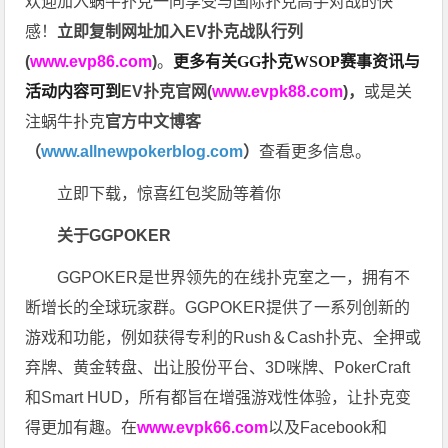
欢迎加入蜗牛扑克一同享受与国际扑克高手对战的快
感！
立即复制网址加入EV扑克战队行列
(
www.evp86.com
)
。
更多有关GG扑克WSOP
赛事资讯与
活动内容可到
EV扑克官网(
www.evpk88.com
)
，
或是关
注蜗牛扑克
官方中文博客
（
www.allnewpokerblog.com
）
查看更多信息。
立即下载，惊喜红包奖励等着你
关于GGPOKER
GGPOKER是世界领先的在线扑克室之一，拥有不
断增长的全球玩家群。GGPOKER提供了一系列创新的
游戏和功能，例如获得专利的Rush＆Cash扑克、全押或
弃牌、黄金转盘、出让股份平台、3D咪牌、PokerCraft
和Smart HUD，所有都旨在增强游戏性体验，让扑克变
得更加有趣。在
www.evpk66.com
以及Facebook和