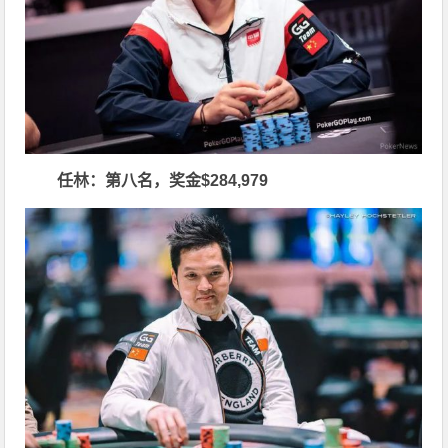
任林：第八名，奖金$284,979