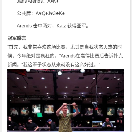
Jans Arends：A♦K♦
公共牌：A♥Q♦J♥3♣K♠
Arends 击中两对，Katz 获得亚军。
冠军感言
“首先，我非常喜欢这场比赛，尤其是当我状态火热的时
候，今年绝对是疯狂的，”Arends在赢得比赛后告诉扑克
新闻。“我这辈子状态从来就没有这么好过。”