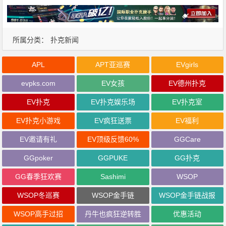
所属分类：
扑克新闻
APL
APT亚巡赛
EVgirls
evpks.com
EV女孩
EV德州扑克
EV扑克
EV扑克娱乐场
EV扑克室
EV扑克小游戏
EV疯狂送票
EV福利
EV邀请有礼
EV顶级反馈60%
GGCare
GGpoker
GGPUKE
GG扑克
GG春季狂欢赛
Sashimi
WSOP
WSOP冬巡赛
WSOP金手链
WSOP金手链战报
WSOP高手过招
丹牛也疯狂逆转胜
优惠活动