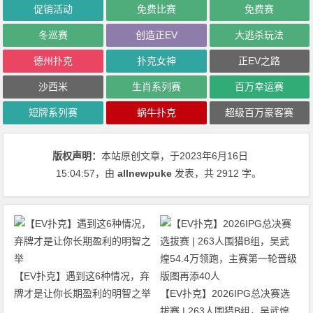
促销活动
免费比赛
免费赛
冬巡赛
创造正EV
大逃杀玩法
德州扑克
扑克女神
正EV之路
沙西米
生肖系列赛
百万幸运赛
短牌系列赛
蜗牛扑克
超级百万豪客赛
版权声明：
本站原创文章，于2023年6月16日
15:04:57
，由
allnewpuke
发表，共 2912 字。
【EV扑克】遇到这6种情况，弃
牌才是让你长期盈利的明智之举
【EV扑克】2026IPG总决赛选
拔赛 | 263人围猎B组，吴武煌