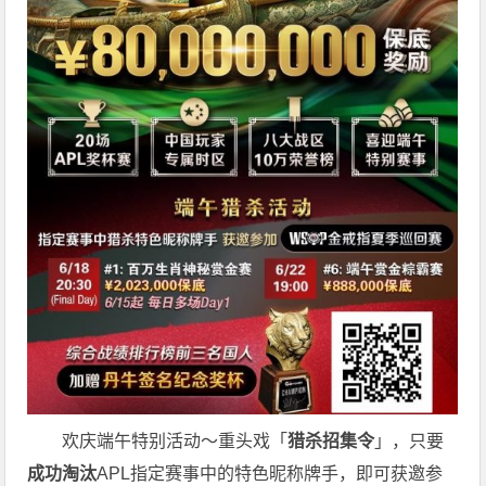
欢庆端午特别活动～重头戏「
猎杀招集令
」，只要
成功淘汰
APL指定赛事中的特色昵称牌手，即可获邀参