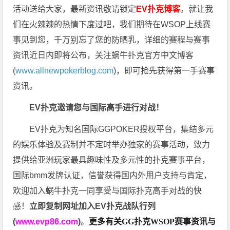
活动送给大家，最新资讯敬请锁定
EV扑克博客
。
就让我
们在火辣辣的热情下度过吧，我们期待在WSOP上线赛
事见到您，千万别忘了您的防晒乳，详细的赛程与赛事
资讯近日内即将公布，关注蜗牛扑克官方中文博客
(
www.allnewpokerblog.com
)，即可抢先获得第一手赛事
资讯。
EV扑克邀请您与国际高手进行对战！
EV扑克为知名国际GGPOKER授权平台，集结多元
的娱乐体验及赛制并不定时举办独家的赛事活动，致力
提供给亚洲玩家最具趣味性及多元性的扑克赛事平台，
国际bmm发牌认证，信誉获得国内外用户支持与肯定，
欢迎加入蜗牛扑克一同享受与国际扑克高手对战的快
感！
立即复制网址加入EV扑克战队行列
(
www.evp86.com
)
。
更多有关GG扑克WSOP
赛事资讯与