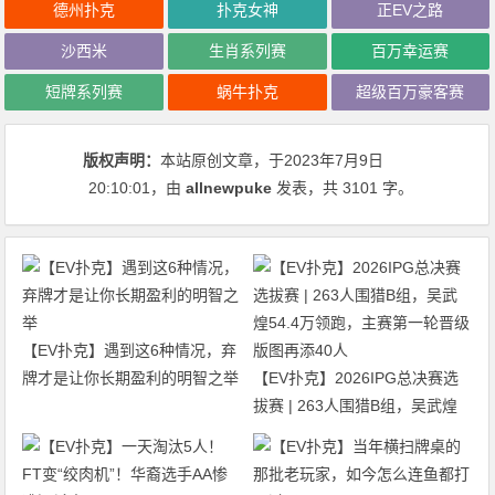
德州扑克
扑克女神
正EV之路
沙西米
生肖系列赛
百万幸运赛
短牌系列赛
蜗牛扑克
超级百万豪客赛
版权声明：
本站原创文章，于2023年7月9日
20:10:01
，由
allnewpuke
发表，共 3101 字。
【EV扑克】遇到这6种情况，弃
牌才是让你长期盈利的明智之举
【EV扑克】2026IPG总决赛选
拔赛 | 263人围猎B组，吴武煌
54.4万领跑，主赛第一轮晋级版
图再添40人