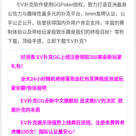
EV扑克软件使用GGPoker授权，致力打造亚洲最具
公信力与趣味性最多元的扑克平台，bmm发牌认证，公
平公正公开，信誉获得国内外用户肯定支持，丰富的赛
制体验以及带给玩家极致乐趣是我们的终极目标！零秒
下载，顶级手感，立即下载“EV扑克”!
好消息 EV扑克GG上线注册领取350美金新玩家
礼包！
全天24小时随机将掉落现金红包至牌局底池或玩
家余额!快体验吧
EV扑克GG
全新中文旗舰站
追求高EV
的决定
就
是扑克的本质
EV扑克娱乐场强势上线疯狂送钱，注册免费转老
虎機100次！国际认证最安心！