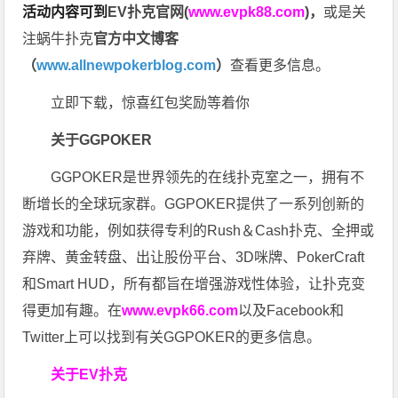
活动内容可到
EV扑克官网(
www.evpk88.com
)
，
或是关
注蜗牛扑克
官方中文博客
（
www.allnewpokerblog.com
）
查看更多信息。
立即下载，惊喜红包奖励等着你
关于GGPOKER
GGPOKER是世界领先的在线扑克室之一，拥有不
断增长的全球玩家群。GGPOKER提供了一系列创新的
游戏和功能，例如获得专利的Rush＆Cash扑克、全押或
弃牌、黄金转盘、出让股份平台、3D咪牌、PokerCraft
和Smart HUD，所有都旨在增强游戏性体验，让扑克变
得更加有趣。在
www.evpk66.com
以及Facebook和
Twitter上可以找到有关GGPOKER的更多信息。
关于EV扑克