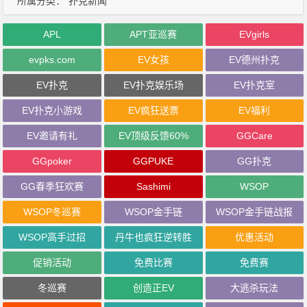
所属分类：
扑克新闻
APL
APT亚巡赛
EVgirls
evpks.com
EV女孩
EV德州扑克
EV扑克
EV扑克娱乐场
EV扑克室
EV扑克小游戏
EV疯狂送票
EV福利
EV邀请有礼
EV顶级反馈60%
GGCare
GGpoker
GGPUKE
GG扑克
GG春季狂欢赛
Sashimi
WSOP
WSOP冬巡赛
WSOP金手链
WSOP金手链战报
WSOP高手过招
丹牛也疯狂逆转胜
优惠活动
促销活动
免费比赛
免费赛
冬巡赛
创造正EV
大逃杀玩法