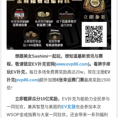
想跟美女Sashimi一起玩，
想知道最新资讯与赛
程，
敬请锁定EV扑克官网(
www.evp86.com
)。
看牌手痒
玩EV扑克，
每日多场免费赛奖励高达20w，现在注册
EV
扑克(
evp86.com
)
额外加赠
8张幸运赛门票
最高奖励1500
倍！
立即截屏瓜分10亿奖励，
EV扑克为能助力全民参与
一同狂欢，兼具智慧与美丽的
EV女孩
也会参加本次
WSOP金戒指赛与大家一同狂欢，还会带来一系列福利