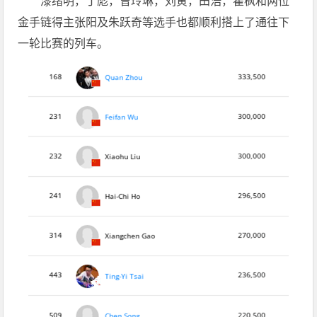
漆绪明，丁彪，曾玲琳，刘寅，田浩，瞿枫和两位
金手链得主张阳及朱跃奇等选手也都顺利搭上了通往下
一轮比赛的列车。