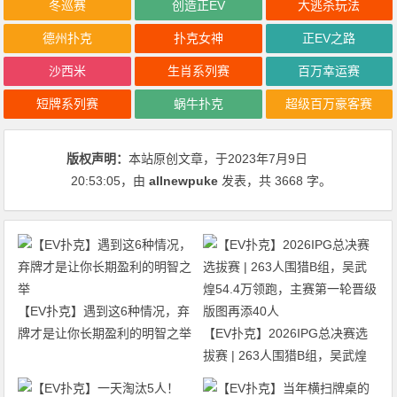
冬巡赛
创造正EV
大逃杀玩法
德州扑克
扑克女神
正EV之路
沙西米
生肖系列赛
百万幸运赛
短牌系列赛
蜗牛扑克
超级百万豪客赛
版权声明：
本站原创文章，于2023年7月9日
20:53:05
，由
allnewpuke
发表，共 3668 字。
【EV扑克】遇到这6种情况，弃
牌才是让你长期盈利的明智之举
【EV扑克】2026IPG总决赛选
拔赛 | 263人围猎B组，吴武煌
54.4万领跑，主赛第一轮晋级版