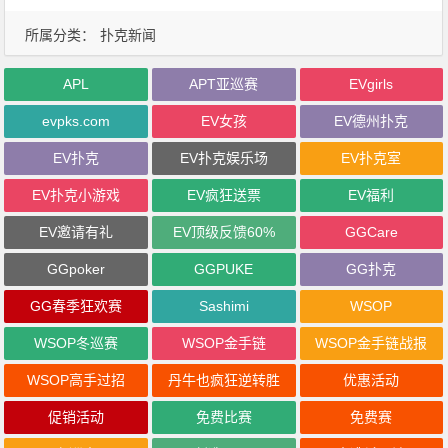
所属分类：
扑克新闻
APL
APT亚巡赛
EVgirls
evpks.com
EV女孩
EV德州扑克
EV扑克
EV扑克娱乐场
EV扑克室
EV扑克小游戏
EV疯狂送票
EV福利
EV邀请有礼
EV顶级反馈60%
GGCare
GGpoker
GGPUKE
GG扑克
GG春季狂欢赛
Sashimi
WSOP
WSOP冬巡赛
WSOP金手链
WSOP金手链战报
WSOP高手过招
丹牛也疯狂逆转胜
优惠活动
促销活动
免费比赛
免费赛