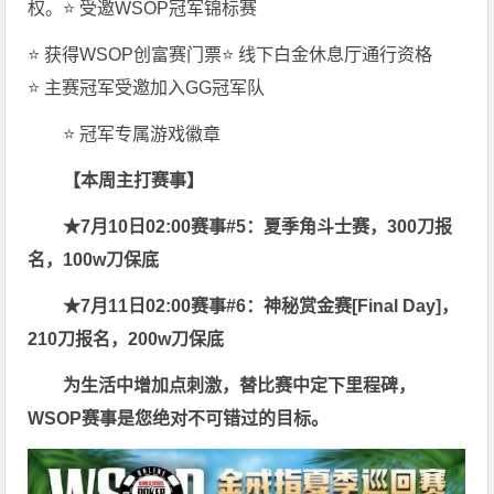
权。
⭐ 受邀WSOP冠军锦标赛
⭐ 获得WSOP创富赛门票⭐ 线下白金休息厅通行资格
⭐ 主赛冠军受邀加入GG冠军队
⭐ 冠军专属游戏徽章
【本周主打赛事】
★7月10日02:00赛事#5：
夏季角斗士赛，300刀报
名，100w刀保底
★7月11日02:00赛事#6：
神秘赏金赛[Final Day]，
210刀报名，200w刀保底
为生活中增加点刺激，替比赛中定下里程碑，
WSOP赛事是您绝对不可错过的目标。