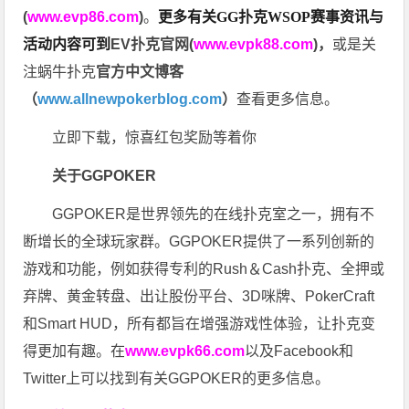
(
www.evp86.com
)
。
更多有关GG扑克WSOP
赛事资讯与
活动内容可到
EV扑克官网(
www.evpk88.com
)
，
或是关
注蜗牛扑克
官方中文博客
（
www.allnewpokerblog.com
）
查看更多信息。
立即下载，惊喜红包奖励等着你
关于GGPOKER
GGPOKER是世界领先的在线扑克室之一，拥有不
断增长的全球玩家群。GGPOKER提供了一系列创新的
游戏和功能，例如获得专利的Rush＆Cash扑克、全押或
弃牌、黄金转盘、出让股份平台、3D咪牌、PokerCraft
和Smart HUD，所有都旨在增强游戏性体验，让扑克变
得更加有趣。在
www.evpk66.com
以及Facebook和
Twitter上可以找到有关GGPOKER的更多信息。