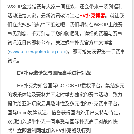
WSOP金戒指赛与大家一同狂欢，还会带来一系列福利
活动送给大家，最新资讯敬请锁定
EV扑克博客
。
就让我
们在火辣辣的热情下度过吧，我们期待在WSOP上线赛
事见到您，千万别忘了您的防晒乳，详细的赛程与赛事
资讯近日内即将公布，关注蜗牛扑克官方中文博客
(
www.allnewpokerblog.com
)，即可抢先获得第一手赛事
资讯。
EV扑克邀请您与国际高手进行对战！
EV扑克为知名国际GGPOKER授权平台，集结多元
的娱乐体验及赛制并不定时举办独家的赛事活动，致力
提供给亚洲玩家最具趣味性及多元性的扑克赛事平台，
国际bmm发牌认证，信誉获得国内外用户支持与肯定，
欢迎加入蜗牛扑克一同享受与国际扑克高手对战的快
感！
立即复制网址加入EV扑克战队行列