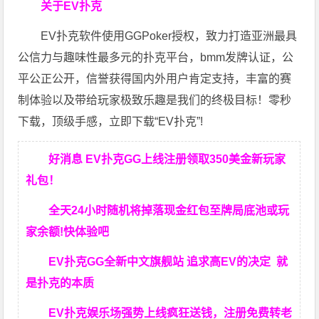
关于EV扑克
EV扑克软件使用GGPoker授权，致力打造亚洲最具
公信力与趣味性最多元的扑克平台，bmm发牌认证，公
平公正公开，信誉获得国内外用户肯定支持，丰富的赛
制体验以及带给玩家极致乐趣是我们的终极目标！零秒
下载，顶级手感，立即下载“EV扑克”!
好消息 EV扑克GG上线注册领取350美金新玩家
礼包！
全天24小时随机将掉落现金红包至牌局底池或玩
家余额!快体验吧
EV扑克GG
全新中文旗舰站
追求高EV
的决定
就
是扑克的本质
EV扑克娱乐场强势上线疯狂送钱，注册免费转老