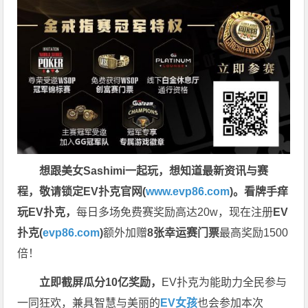
想跟美女Sashimi一起玩，
想知道最新资讯与赛
程，
敬请锁定EV扑克官网(
www.evp86.com
)。
看牌手痒
玩EV扑克，
每日多场免费赛奖励高达20w，现在注册
EV
扑克(
evp86.com
)
额外加赠
8张幸运赛门票
最高奖励1500
倍！
立即截屏瓜分10亿奖励，
EV扑克为能助力全民参与
一同狂欢，兼具智慧与美丽的
EV女孩
也会参加本次