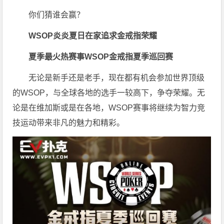
你们猜谁会赢？
WSOP
炎炎夏日在家追求金戒指荣耀
夏季最火热赛事WSOP金戒指夏季巡回赛
无论是新手还是老手，现在都有机会参加世界顶级
的WSOP，与全球各地的选手一较高下，争夺荣耀。无
论是在维加斯或是在各地，WSOP赛事将继续为智力竞
技运动带来非凡的魅力和精彩。