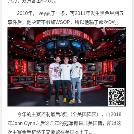
万刀，双方各出500万。
2010年，Ivey赢了一条，可2011年发生黑色星期五
事件后，他决定不参加WSOP，所以他输了那次D约。
今年的主赛还剩最后3强（全美国阵容），自2018
年John Cynn之后这几年的冠军都是非美国籍，所以这
次主赛金手链终于又要留在美国本土了...