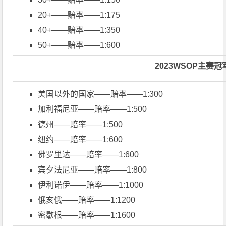
20+——赔率——1:175
40+——赔率——1:350
50+——赔率——1:600
2023WSOP
主赛冠
美国以外的国家——赔率——1:300
加利福尼亚——赔率——1:500
德州——赔率——1:500
纽约——赔率——1:600
佛罗里达——赔率——1:600
宾夕法尼亚——赔率——1:800
伊利诺伊——赔率——1:1000
俄亥俄——赔率——1:1200
密歇根——赔率——1:1600