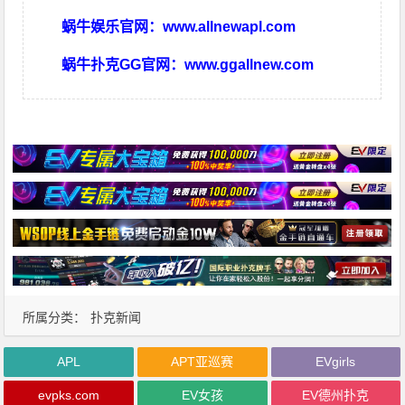
蜗牛娱乐官网：
www.allnewapl.com
蜗牛扑克GG官网：
www.ggallnew.com
所属分类：
扑克新闻
APL
APT亚巡赛
EVgirls
evpks.com
EV女孩
EV德州扑克