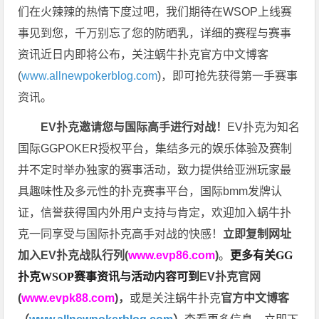
们在火辣辣的热情下度过吧，我们期待在WSOP上线赛
事见到您，千万别忘了您的防晒乳，详细的赛程与赛事
资讯近日内即将公布，关注蜗牛扑克官方中文博客
(
www.allnewpokerblog.com
)，即可抢先获得第一手赛事
资讯。
EV扑克邀请您与国际高手进行对战！
EV扑克为知名
国际GGPOKER授权平台，集结多元的娱乐体验及赛制
并不定时举办独家的赛事活动，致力提供给亚洲玩家最
具趣味性及多元性的扑克赛事平台，国际bmm发牌认
证，信誉获得国内外用户支持与肯定，欢迎加入蜗牛扑
克一同享受与国际扑克高手对战的快感！
立即复制网址
加入EV扑克战队行列(
www.evp86.com
)
。
更多有关GG
扑克WSOP
赛事资讯与活动内容可到
EV扑克官网
(
www.evpk88.com
)
，
或是关注蜗牛扑克
官方中文博客