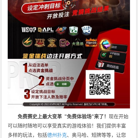
免费赛史上最大变革
”免费体验场”来了！
现在开始
可以随时随地可以享受真实的游戏体验！我们提供丰富
多样的玩法，包括
德州扑克
、奥马哈、短牌等等，让您