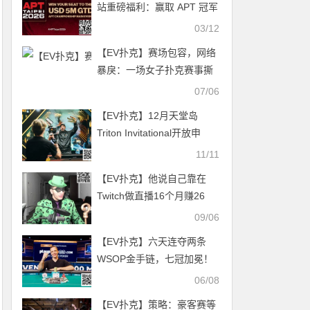
站重磅福利：赢取 APT 冠军
赛主赛席位！冲击500万美
03/12
元保底奖池！
【EV扑克】赛场包容，网络
暴戾：一场女子扑克赛事撕
开的性别争议鸿沟
07/06
【EV扑克】12月天堂岛
Triton Invitational开放申
请：为最顶级的扑克邀请赛
11/11
锁定你的参赛资格！
【EV扑克】他说自己靠在
Twitch做直播16个月赚26
亿，你敢信？
09/06
【EV扑克】六天连夺两条
WSOP金手链，七冠加冕！
谁说缺觉不能打好牌
06/08
【EV扑克】策略：豪客赛等