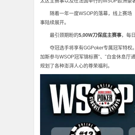
太区主赛事以及在法国举行的WSOP欧洲豪
随着一年一度WSOP的落幕，线上赛场
事陆续展开。
最引颈期盼的
5,00W刀保底主赛事
，每日
夺冠选手将享有GGPoker专属冠军特
加斯参与WSOP冠军锦标赛"、"白金休息
规划了各种澎湃人心的尊荣福利。