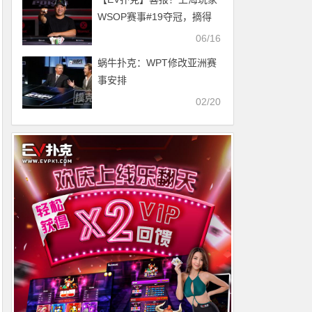
待！何俊杰超千万计分牌引
WSOP赛事#19夺冠，摘得
领群雄！
个人及本届比赛国人首条金
06/16
手链
蜗牛扑克：WPT修改亚洲赛
事安排
02/20