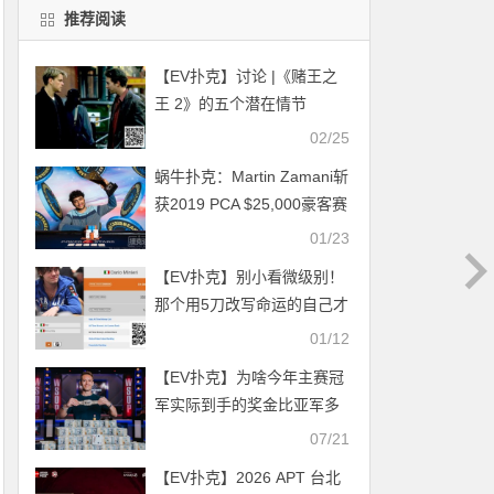
推荐阅读
【EV扑克】讨论 |《赌王之
王 2》的五个潜在情节
02/25
蜗牛扑克：Martin Zamani斩
获2019 PCA $25,000豪客赛
冠军
01/23
【EV扑克】别小看微级别！
那个用5刀改写命运的自己才
是赢家!
01/12
【EV扑克】为啥今年主赛冠
军实际到手的奖金比亚军多
得多？
07/21
【EV扑克】2026 APT 台北