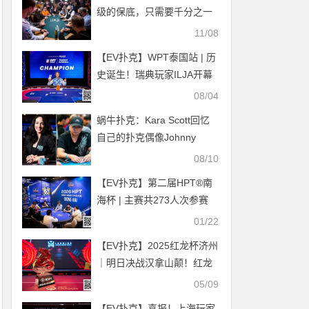
级的保底，只需要千分之一
报名！双11幸运赛策略公开
11/08
【EV扑克】WPT泰国站 | 历
史诞生！瑞典玩家ILJA开幕
赛夺冠拿到泰国首座扑克冠
08/04
军奖杯，主赛B组663人次参
蜗牛扑克：Kara Scott回忆
赛
自己的扑克偶像Johnny
Chan
08/10
【EV扑克】第二届HPT®南
海杯 | 主赛共273人次参赛
89人晋级，梁宇安、郭俊幸
01/22
分别领跑第一轮C组/D组
【EV扑克】2025红龙杯济州
（快速）
｜明日决战汉拿山颠！红龙
赛FT9位人选确定！唯一女
05/09
选手红龙战队张晨旭令人期
【EV扑克】喜报！上海玩家