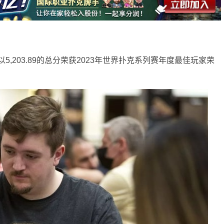
is以5,203.89的总分荣获2023年世界扑克系列赛年度最佳玩家荣