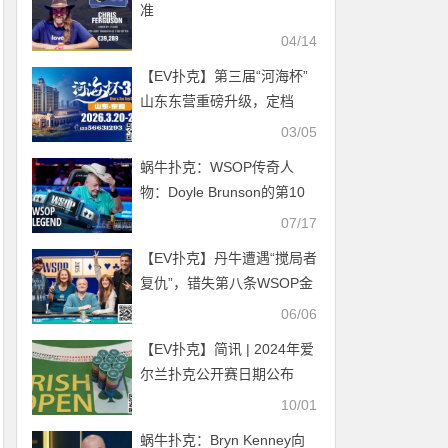
准
04/14
【EV扑克】第三届“河海杯”
山东东营重磅升级，定档
2026年3月20日至3月24日
03/05
蜗牛扑克：WSOP传奇人
物：Doyle Brunson的第10
条金手链诞生于15年前
07/17
【EV扑克】丹牛遭遇“搅局者
复仇”，错失第八条WSOP金
手链
06/06
【EV扑克】简讯 | 2024年爱
尔兰扑克公开赛日期公布
10/01
蜗牛扑克：Bryn Kenney向