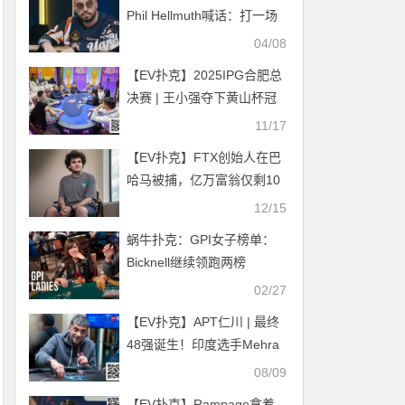
Phil Hellmuth喊话：打一场
吧，证明你是G. O. A. T
04/08
【EV扑克】2025IPG合肥总
决赛 | 王小强夺下黄山杯冠
军奖杯；主赛第一轮A组373
11/17
人参赛，陈雄风40.4万计分
【EV扑克】FTX创始人在巴
牌领衔121人晋级
哈马被捕，亿万富翁仅剩10
万美元
12/15
蜗牛扑克：GPI女子榜单：
Bicknell继续领跑两榜
02/27
【EV扑克】APT仁川 | 最终
48强诞生！印度选手Mehra
领跑APT韩国赛史最大规模
08/09
主赛事！
【EV扑克】Rampage拿着