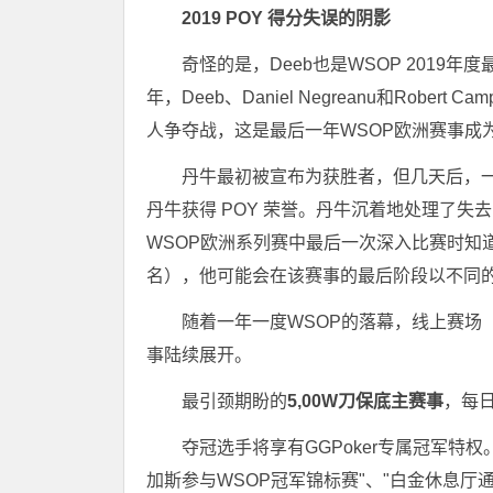
2019 POY 得分失误的阴影
奇怪的是，Deeb也是WSOP 201
年，Deeb、Daniel Negreanu和Robe
人争夺战，这是最后一年WSOP欧洲赛事成
丹牛最初被宣布为获胜者，但几天后，一场
丹牛获得 POY 荣誉。丹牛沉着地处理了失去
WSOP欧洲系列赛中最后一次深入比赛时知道正
名），他可能会在该赛事的最后阶段以不同
随着一年一度WSOP的落幕，线上赛场
事陆续展开。
最引颈期盼的
5,00W刀保底主赛事
，每日
夺冠选手将享有GGPoker专属冠军特
加斯参与WSOP冠军锦标赛"、"白金休息