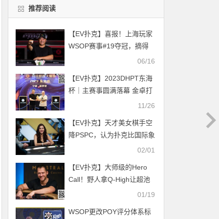
推荐阅读
【EV扑克】喜报！上海玩家
WSOP赛事#19夺冠，摘得
个人及本届比赛国人首条金
06/16
手链
【EV扑克】2023DHPT东海
杯｜主赛事圆满落幕 金卓打
破“CL魔咒”摘得桂冠！
11/26
【EV扑克】天才美女棋手空
降PSPC，认为扑克比国际象
棋更亲民
02/01
【EV扑克】大师级的Hero
Call！野人拿Q-High让超池
诈唬的Airball输麻了！
01/19
WSOP更改POY评分体系标