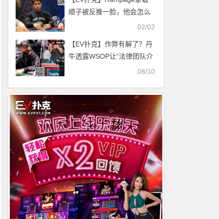
顺子被反推一脸，他会怎么
做？
02/02
【EV扑克】作弊有解了？丹
牛透露WSOP让“法律团队介
入”的重大计划
08/10