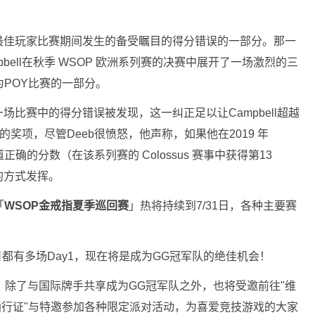
9年度最佳玩家比赛期间发生的备受瞩目的得分错误的一部分。那一
rt Campbell在秋季 WSOP 欧洲系列赛的决赛中展开了一场激烈的三
为POY比赛的一部分。
比赛中的得分错误被发现，这一纠正足以让Campbell超越
的奖项，尽管Deeb很愤怒，他声称，如果他在2019 年
确的分数（在该系列赛的 Colossus 赛事中获得第13
的方式发挥。
「
WSOP金戒指夏季巡回赛
」热将持续到7/31日，各种主要赛
都有多场Day1，现在将是成为GG冠军队的绝佳机会！
权。除了与国际牌手共享成为GG冠军队之外，也将受邀前往"维
厅通行证"与特邀参加各种限定派对活动，为喜爱竞技游戏的大家