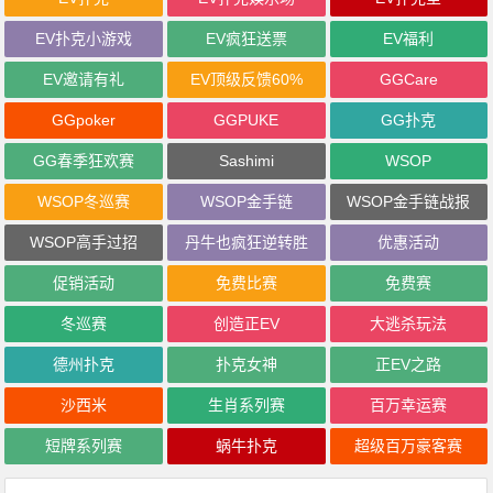
EV扑克小游戏
EV疯狂送票
EV福利
EV邀请有礼
EV顶级反馈60%
GGCare
GGpoker
GGPUKE
GG扑克
GG春季狂欢赛
Sashimi
WSOP
WSOP冬巡赛
WSOP金手链
WSOP金手链战报
WSOP高手过招
丹牛也疯狂逆转胜
优惠活动
促销活动
免费比赛
免费赛
冬巡赛
创造正EV
大逃杀玩法
德州扑克
扑克女神
正EV之路
沙西米
生肖系列赛
百万幸运赛
短牌系列赛
蜗牛扑克
超级百万豪客赛