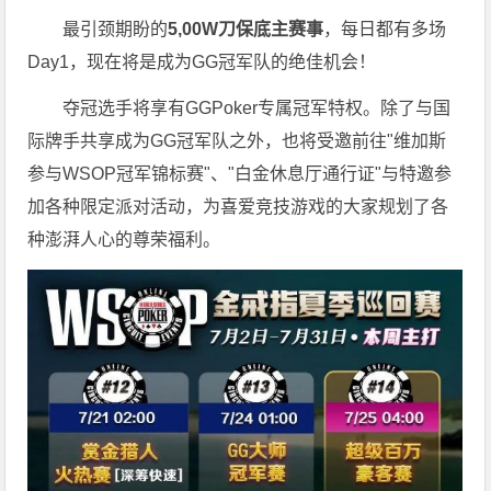
最引颈期盼的
5,00W刀保底主赛事
，每日都有多场
Day1，现在将是成为GG冠军队的绝佳机会！
夺冠选手将享有GGPoker专属冠军特权。除了与国
际牌手共享成为GG冠军队之外，也将受邀前往"维加斯
参与WSOP冠军锦标赛"、"白金休息厅通行证"与特邀参
加各种限定派对活动，为喜爱竞技游戏的大家规划了各
种澎湃人心的尊荣福利。