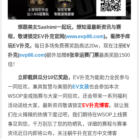
想跟美女Sashimi一起玩，
想知道最新资讯与赛
程，
敬请锁定EV扑克官网(
www.evp86.com
)。
看牌手痒
玩EV扑克，
每日多场免费赛奖励高达20w，现在注册
EV
扑克(
evp86.com
)
额外加赠
8张幸运赛门票
最高奖励1500
倍！
立即截屏瓜分10亿奖励，
EV扑克为能助力全民参与
一同狂欢，兼具智慧与美丽的
EV女孩
也会参加本次
WSOP金戒指赛与大家一同狂欢，还会带来一系列福利
活动送给大家，最新资讯敬请锁定
EV扑克博客
。
就让我
们在火辣辣的热情下度过吧，我们期待在WSOP上线赛
事见到您，千万别忘了您的防晒乳，详细的赛程与赛事
资讯近日内即将公布，关注蜗牛扑克官方中文博客