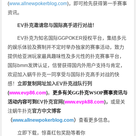
(
www.allnewpokerblog.com
)，即可抢先获得第一手赛事
资讯。
EV扑克邀请您与国际高手进行对战！
EV扑克为知名国际GGPOKER授权平台，集结多元
的娱乐体验及赛制并不定时举办独家的赛事活动，致力
提供给亚洲玩家最具趣味性及多元性的扑克赛事平台，
国际bmm发牌认证，信誉获得国内外用户支持与肯定，
欢迎加入蜗牛扑克一同享受与国际扑克高手对战的快
感！
立即复制网址加入EV扑克战队行列
(
www.evp86.com
)
。
更多有关GG扑克WSOP
赛事资讯与
活动内容可到
EV扑克官网(
www.evpk88.com
)
，
或是关
注蜗牛扑克
官方中文博客
（
www.allnewpokerblog.com
）
查看更多信息。
立即下载，惊喜红包奖励等着你