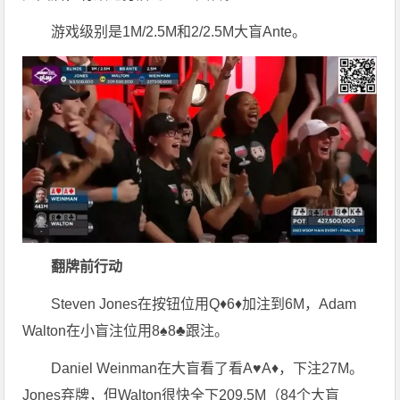
游戏级别是1M/2.5M和2/2.5M大盲Ante。
翻牌前行动
Steven Jones在按钮位用Q♦6♦加注到6M，Adam
Walton在小盲注位用8♠8♣跟注。
Daniel Weinman在大盲看了看A♥A♦，下注27M。
Jones弃牌，但Walton很快全下209.5M（84个大盲