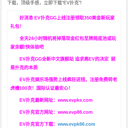
下载，顶级手感，立即下载“EV扑克”!
好消息 EV扑克GG上线注册领取350美金新玩家
礼包！
全天24小时随机将掉落现金红包至牌局底池或玩
家余额!快体验吧
EV扑克GG
全新中文旗舰站
追求高EV
的决定
就
是扑克的本质
EV扑克娱乐场强势上线疯狂送钱，注册免费转老
虎機100次！国际认证最安心！
EV扑克最新网址：
www.evpks.com
EV扑克官方网址：
www.evp86.com
EV扑克官方下载：
www.evpk66.com