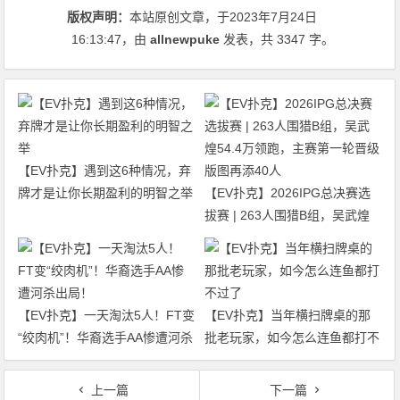
版权声明：
本站原创文章，于2023年7月24日
16:13:47
，由
allnewpuke
发表，共 3347 字。
【EV扑克】遇到这6种情况，弃
牌才是让你长期盈利的明智之举
【EV扑克】2026IPG总决赛选
拔赛 | 263人围猎B组，吴武煌
54.4万领跑，主赛第一轮晋级版
图再添40人
【EV扑克】一天淘汰5人！FT变
【EV扑克】当年横扫牌桌的那
“绞肉机”！华裔选手AA惨遭河杀
批老玩家，如今怎么连鱼都打不
出局！
过了
上一篇
下一篇