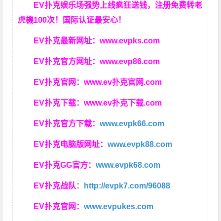
EV扑克娱乐场强势上线疯狂送钱，注册免费转老
虎機100次！国际认证最安心！
EV扑克最新网址：
www.evpks.com
EV扑克官方网址：
www.evp86.com
EV扑克官网：
www.ev扑克官网.com
EV扑克下载：
www.ev扑克下载.com
EV扑克官方下载：
www.evpk66.com
EV扑克电脑版网址：
www.evpk88.com
EV扑克GG官方：
www.evpk68.com
EV扑克战队
：
http://evpk7.com/96088
EV扑克官网：
www.evpukes.com