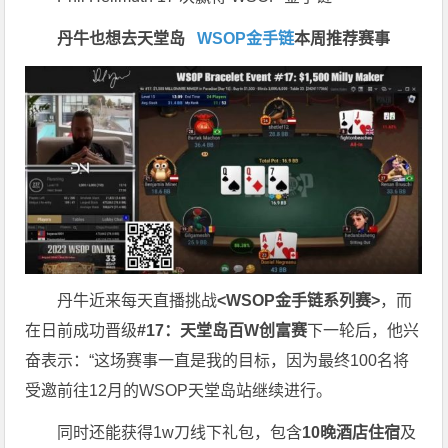
丹牛也想去天堂岛
WSOP金手链
本周推荐赛事
丹牛近来每天直播挑战
<WSOP金手链系列赛>
，而
在日前成功晋级
#17：天堂岛百W创富赛
下一轮后，他兴
奋表示：“这场赛事一直是我的目标，因为最终100名将
受邀前往12月的WSOP天堂岛站继续进行。
同时还能获得1w刀线下礼包，包含
10晚酒店住宿
及