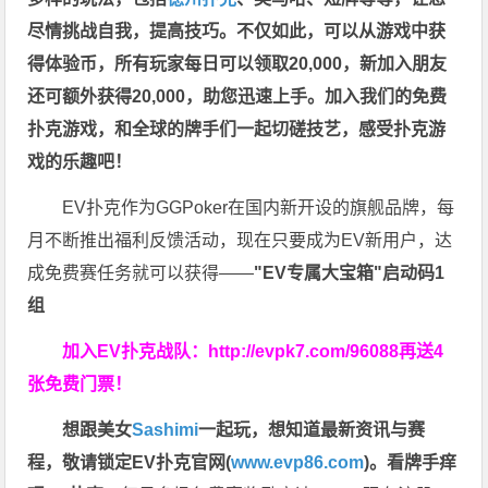
尽情挑战自我，提高技巧。不仅如此，
可以从游戏中获
得体验币，所有玩家每日可以领取20,000，新加入朋友
还可额外获得20,000，助您迅速上手。
加入我们的免费
扑克游戏，和全球的牌手们一起切磋技艺，感受扑克游
戏的乐趣吧！
EV扑克作为GGPoker在国内新开设的旗舰品牌，每
月不断推出福利反馈活动，现在只要成为EV新用户，达
成免费赛任务就可以获得——
"EV专属大宝箱"启动码1
组
加入EV扑克战队：
http://evpk7.com/96088
再送4
张免费门票！
想跟美女
Sashimi
一起玩，
想知道最新资讯与赛
程，
敬请锁定EV扑克官网(
www.evp86.com
)。
看牌手痒