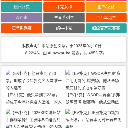
德州扑克
扑克女神
正EV之路
沙西米
生肖系列赛
百万幸运赛
短牌系列赛
蜗牛扑克
超级百万豪客赛
版权声明：
本站原创文章，于2023年9月10日
18:22:46
，由
allnewpuke
发表，共 4856 字。
【EV扑克】他只拿到了23票，
【EV扑克】WSOP决赛桌“多弗
却成了今年扑克名人堂唯一的入
朗明哥”引爆赛场，他从全场垫
选者
底打到了冠军争夺者