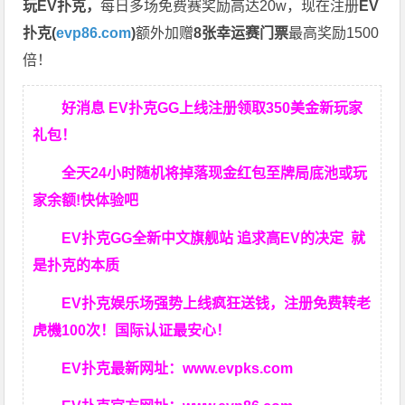
玩EV扑克，
每日多场免费赛奖励高达20w，现在注册
EV
扑克(
evp86.com
)
额外加赠
8张幸运赛门票
最高奖励1500
倍！
好消息 EV扑克GG上线注册领取350美金新玩家
礼包！
全天24小时随机将掉落现金红包至牌局底池或玩
家余额!快体验吧
EV扑克GG
全新中文旗舰站
追求高EV
的决定
就
是扑克的本质
EV扑克娱乐场强势上线疯狂送钱，注册免费转老
虎機100次！国际认证最安心！
EV扑克最新网址：
www.evpks.com