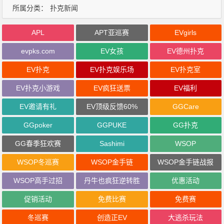
所属分类：
扑克新闻
APL
APT亚巡赛
EVgirls
evpks.com
EV女孩
EV德州扑克
EV扑克
EV扑克娱乐场
EV扑克室
EV扑克小游戏
EV疯狂送票
EV福利
EV邀请有礼
EV顶级反馈60%
GGCare
GGpoker
GGPUKE
GG扑克
GG春季狂欢赛
Sashimi
WSOP
WSOP冬巡赛
WSOP金手链
WSOP金手链战报
WSOP高手过招
丹牛也疯狂逆转胜
优惠活动
促销活动
免费比赛
免费赛
冬巡赛
创造正EV
大逃杀玩法