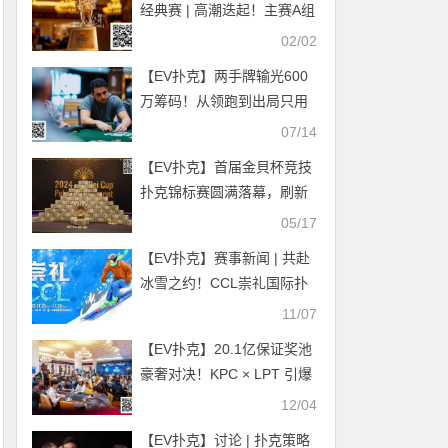
经典赛 | 高潮迭起！主赛A组
参赛高增长达676人次！中
02/02
国选手 Tony Lin 逆袭夺超级
【EV扑克】两手牌输光600
豪客赛冠军！
万筹码！从领跑到出局只用
了20分钟 | WSOP主赛惊天
07/14
反转
【EV扑克】首届金貝杯竞技
扑克锦标赛圆满落幕，刷新
亚洲短牌主赛最大奖池，期
05/17
待续写新篇章！
【EV扑克】赛事新闻 | 共赴
冰雪之约！CCL崇礼国际扑
克大赛赛事发布（11月25
11/07
日-30日）
【EV扑克】20.1亿保证奖池
豪奢对决！KPC × LPT 引爆
济州｜首日大菠萝单挑上限
12/04
16人，开放报名中！
【EV扑克】讨论 | 扑克策略