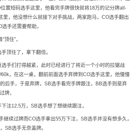
O位置短码选手这里，他看完手牌很快就将18万的记分牌all-
手这里，他没想什么就接下对手挑战，两家跑马，CO选手翻出
️，CO选手还需要帮助，
着“顶住”，
O选手顶住了，拿下翻倍。
桌选手们打得越紧，此时已经进行了将近一个小时的拉锯战
0k/60k，在这一桌，翻前前面选手弃牌到CO选手这里，他慢慢
手的后手，于是弃牌，SB选手看完手牌跟注，BB选手则是弃
家过牌，
手下注12.5万，SB选手想了想继续跟注，
选手继续过牌而CO选手拿出55万下注，SB选手并没有想多久，
花，SB选手无奈盖牌。