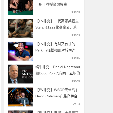
可用于教授金融投资
03/20
【EV扑克】一代高额桌霸主
Stefan11222化身癫公，造
谣前女友劈腿跟现男友偷他
09/23
300万
【EV扑克】有财又有才的
Perkins轻松把顶对转为诈
唬，贡献HSP10最佳牌局
03/06
蜗牛扑克：Daniel Negreanu
和Doug Polk也有同一立场的
时候：John McCain是位真
08/28
英雄
【EV扑克】WSOP天堂岛 |
David Coleman在最高舞台
兑现实力，拿下个人首座
12/13
Triton冠军与首条金手链
【EV扑克】丑闻！去年EPT