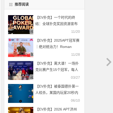
推荐阅读
【EV扑克】一个时代的终
结：全球扑克奖因资源宣布
将于2026年停办
11/20
【EV扑克】2025APT冠军赛
｜绝对统治力！Roman
Hrabec 超级豪客冠军赛全程
11/28
领跑强势夺冠！
【EV扑克】离大谱！一场扑
克比赛产生15个冠军，每人
分四千刀奖金？
03/27
【EV扑克】被泰国德扑第一
人绞杀，某国内玩家20秒内
亏损达五位数
06/10
【EV扑克】2026 APT济州