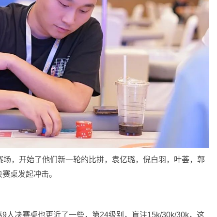
赛场，开始了他们新一轮的比拼，袁亿璐，倪白羽，叶荟，郭
决赛桌发起冲击。
决赛桌也更近了一些，第24级别，盲注15k/30k/30k，这