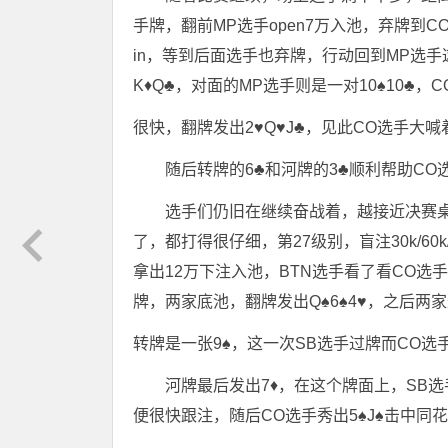
手牌，翻前MP选手open7万入池，弃牌到C
in，等到后面选手也弃牌，行动回到MP选
K♦️Q♣️，对面的MP选手则是一对10♠️10♣
很快，翻牌发出2♥️Q♥️J♣️，见此CO选手大喊
随后转牌的6♣️和河牌的3♣️顺利帮助C
选手们仍旧在继续奋战着，越接近决赛
了，都打得很仔细，第27级别，盲注30k/6
拿出12万下注入池，BTN选手看了看CO选
牌，两家底池，翻牌发出Q♠️6♠️4♥️，之后两
转牌是一张9♠️，这一次SB选手过牌而CO选
河牌最后发出7♦️，在这个牌面上，SB
便很快跟注，随后CO选手秀出5♠️J♠️击中同