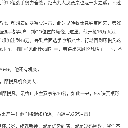
的10位选手努力奋战，距离九人决赛桌也是一步之遥，不过
奋战，都想着向决赛桌冲击，此时是晚餐休息结束回来，第28
翻前前面选手都弃牌，到CO位置的顾悦凡这里，他开枪16万入池，
了想加注到48万，等到后面选手也都弃牌，行动回到顾悦凡这
ll-in，郭鹏程见此秒call对手，看得出来顾悦凡楞了一下，不
♦️4♦️，他还有机会，
♥️，顾悦凡机会变大，
帮助到顾悦凡，最终止步主赛事第10名，如此一来，9人决赛桌形
赛桌产生！他们将继续角逐，向冠军发起冲击！
捧杯加冕，成就新神，或是优势到底，或是短码翻盘，我们不