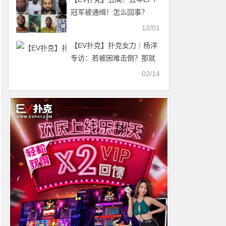
冠军被通缉！怎么回事？
12/01
【EV扑克】扑克女力｜杨洋
专访：若被困难击倒？那就
顺势躺下睡一觉吧！
02/14