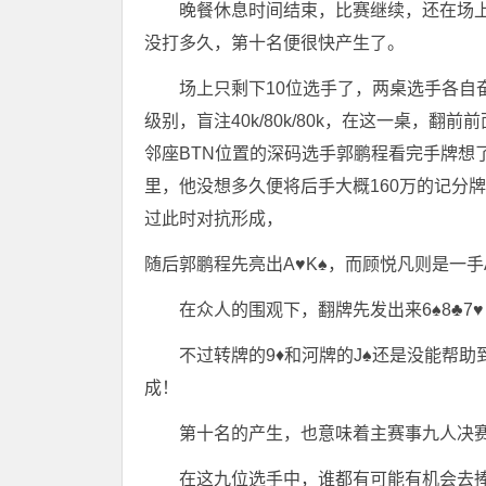
晚餐休息时间结束，比赛继续，还在场上
没打多久，第十名便很快产生了。
场上只剩下10位选手了，两桌选手各自
级别，盲注40k/80k/80k，在这一桌，
邻座BTN位置的深码选手郭鹏程看完手牌想
里，他没想多久便将后手大概160万的记分牌a
过此时对抗形成，
随后郭鹏程先亮出A♥️K♠️，而顾悦凡则是一手A
在众人的围观下，翻牌先发出来6♠️8♣️7
不过转牌的9♦️和河牌的J♠️还是没能
成！
第十名的产生，也意味着主赛事九人决
在这九位选手中，谁都有可能有机会去