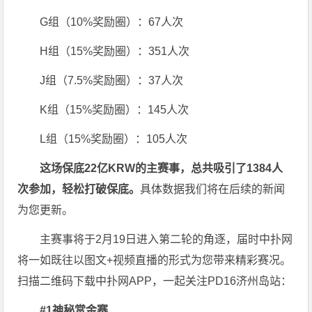
G组（10%奖励圈）：67人次
H组（15%奖励圈）：351人次
J组（7.5%奖励圈）：37人次
K组（15%奖励圈）：145人次
L组（15%奖励圈）：105人次
这场保底22亿KRW的主赛事，总共吸引了1384人
次参加，轻松打破保底。
具体数据我们将在后续的新闻
为您更新。
主赛事将于2月19日进入第二轮的角逐，届时中扑网
将一如既往以图文+视频直播的形式为您带来精彩赛况。
扫描二维码下载中扑网APP，一起关注PD16济州岛站：
#1神秘赏金赛