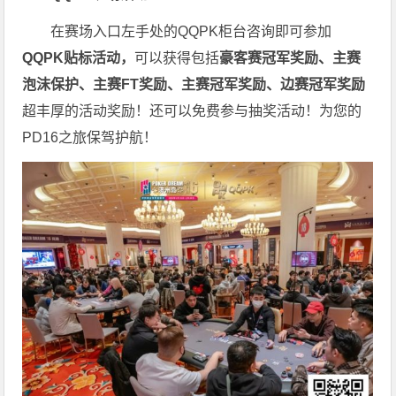
在赛场入口左手处的QQPK柜台咨询即可参加
QQPK贴标活动，
可以获得包括
豪客赛冠军奖励、主赛
泡沫保护、主赛FT奖励、主赛冠军奖励、边赛冠军奖励
超丰厚的活动奖励！还可以免费参与抽奖活动！为您的
PD16之旅保驾护航！