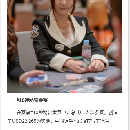
#10神秘赏金赛
在赛事#10神秘赏金赛中，总共61人次参赛，创造
了USD22,265的奖池，中国选手Yu Jie获得了冠军。