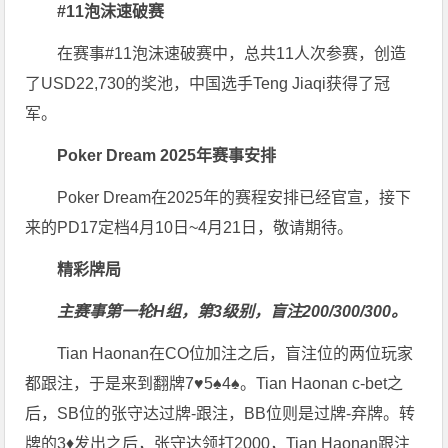
#11泡沫速破赛
在赛事#11泡沫速破赛中，总共11人次参赛，创造
了USD22,730的奖池，中国选手Teng Jiaqi获得了冠
军。
Poker Dream 2025年赛事安排
Poker Dream在2025年的赛程安排已经官宣，接下
来的PD17定档4月10日~4月21日，敬请期待。
精彩牌局
主赛事第一轮H组，第3级别，盲注200/300/300。
Tian Haonan在CO位加注之后，盲注位的两位玩家
都跟注，于是来到翻牌7♥️5♠️4♠️。Tian Haonan c-bet之
后，SB位的张守达过牌-跟注，BB位则是过牌-弃牌。转
牌的3♦️发出之后，张守达领打2000，Tian Haonan跟注