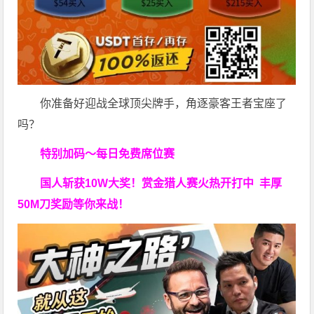
你准备好迎战全球顶尖牌手，角逐豪客王者宝座了
吗？
特别加码～每日免费席位赛
国人斩获
10W
大奖！
赏金猎人赛火热开打中 丰厚
50M刀奖励等你来战！