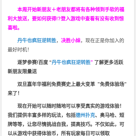
本周开始新朋友＋老朋友都将有各种领到手软的福
利大放送，要如何获得!?登入游戏中查看有没有收到惊
喜啦。
丹牛也疯狂逆转胜
，
决胜小妹
，现在正是你加入的
最好时机！
逐梦参赛!百度 “
丹牛也疯狂逆转胜
”
了解更多
活跃
新朋友限量送
双旦嘉年华福利
免费赛史上最大变革
”免费体验场”
来了！
现在开始可以随时随地可以享受真实的游戏体验！
我们提供丰富多样的玩法，包括
德州扑克
、奥马哈、短
牌等等，让您尽情挑战自我，提高技巧。不仅如此，
可
以从游戏中获得体验币，所有玩家每日可以领取