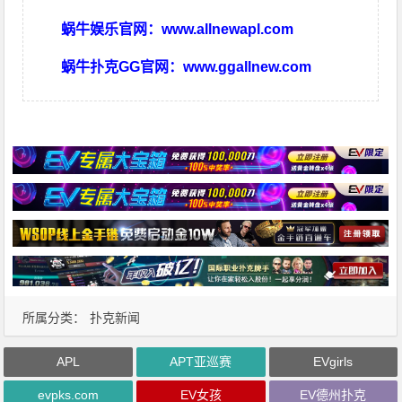
蜗牛娱乐官网：
www.allnewapl.com
蜗牛扑克GG官网：
www.ggallnew.com
所属分类：
扑克新闻
APL
APT亚巡赛
EVgirls
evpks.com
EV女孩
EV德州扑克