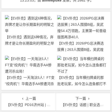
13:23:03
，由
allnewpuke
发表，共 2662 字。
【EV扑克】遇到这6种情况，弃
牌才是让你长期盈利的明智之举
【EV扑克】2026IPG总决赛选
拔赛 | 263人围猎B组，吴武煌
54.4万领跑，主赛第一轮晋级版
图再添40人
【EV扑克】一天淘汰5人！FT变
【EV扑克】当年横扫牌桌的那
“绞肉机”！华裔选手AA惨遭河杀
批老玩家，如今怎么连鱼都打不
出局！
过了
上一篇
下一篇
【EV扑克】PD16济州站 | 完美落幕！Christopher Park夺得$20,000超级明星挑战赛冠军，丁彪季军
【EV扑克】话题 | 职业选手Ebony Kenney在新的作弊指控后发表声明