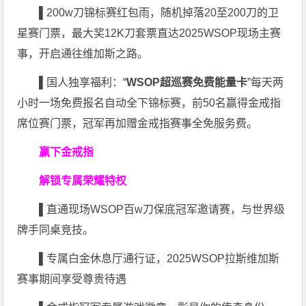
▌
200w刀锦标赛红包雨，随机掉落20至200刀的卫
星赛门票，最大奖12K刀套票直达2025WSOP现场主赛
事，开启通往维加斯之路。
▌
国人独享福利：“
WSOP超巡赛免费能量卡
”每天两
小时一场免费报名自动全下锦标赛，前50名赢得金戒指
席位赛门票，冠军再加赠金戒指赛事全免服务费。
赢下金戒指
解锁专属荣耀特权
▌
直通现场WSOP百w刀保底冠军邀请赛，与世界级
牌手同桌竞技。
▌
专属白金休息厅通行证，2025WSOP拉斯维加斯
赛事期间享受尊贵待遇