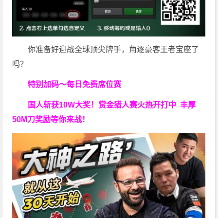
你准备好迎战全球顶尖牌手，角逐豪客王者宝座了
吗？
特别加码～每日免费席位赛
国人斩获
10W
大奖！
赏金猎人赛火热开打中 丰厚
50M刀奖励等你来战！