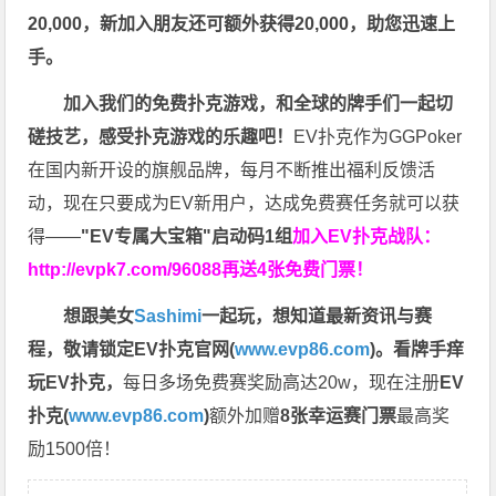
20,000，新加入朋友还可额外获得20,000，助您迅速上
手。
加入我们的免费扑克游戏，和全球的牌手们一起切
磋技艺，感受扑克游戏的乐趣吧！
EV扑克作为GGPoker
在国内新开设的旗舰品牌，每月不断推出福利反馈活
动，现在只要成为EV新用户，达成免费赛任务就可以获
得——
"EV专属大宝箱"启动码1组
加入EV扑克战队：
http://evpk7.com/96088
再送4张免费门票！
想跟美女
Sashimi
一起玩，
想知道最新资讯与赛
程，
敬请锁定EV扑克官网(
www.evp86.com
)。
看牌手痒
玩EV扑克，
每日多场免费赛奖励高达20w，现在注册
EV
扑克(
www.evp86.com
)
额外加赠
8张幸运赛门票
最高奖
励1500倍！