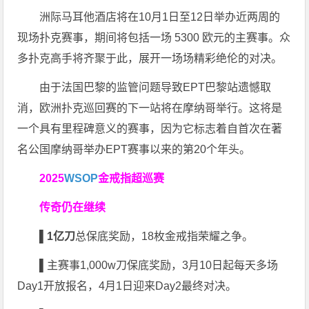
洲际马耳他酒店将在10月1日至12日举办近两周的
现场扑克赛事，期间将包括一场 5300 欧元的主赛事。众
多扑克高手将齐聚于此，展开一场场精彩绝伦的对决。
由于法国巴黎的监管问题导致EPT巴黎站遗憾取
消，欧洲扑克巡回赛的下一站将在摩纳哥举行。这将是
一个具有里程碑意义的赛事，因为它标志着自首次在著
名公国摩纳哥举办EPT赛事以来的第20个年头。
2025
WSOP
金戒指超巡赛
传奇仍在继续
▌
1亿刀
总保底奖励，18枚金戒指荣耀之争。
▌
主赛事1,000w刀保底奖励，3月10日起每天多场
Day1开放报名，4月1日迎来Day2最终对决。