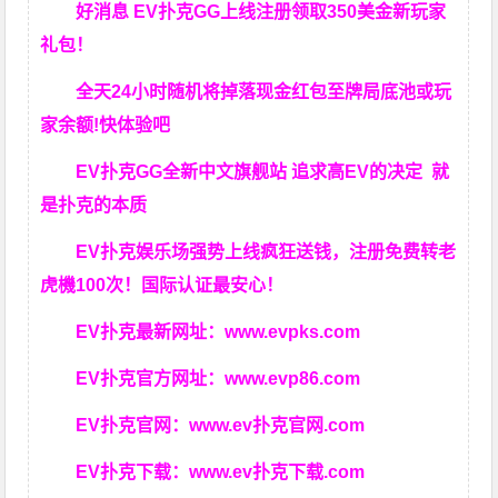
好消息 EV扑克GG上线注册领取350美金新玩家
礼包！
全天24小时随机将掉落现金红包至牌局底池或玩
家余额!快体验吧
EV扑克GG
全新中文旗舰站
追求高EV
的决定
就
是扑克的本质
EV扑克娱乐场强势上线疯狂送钱，注册免费转老
虎機100次！国际认证最安心！
EV扑克最新网址：
www.evpks.com
EV扑克官方网址：
www.evp86.com
EV扑克官网：
www.ev扑克官网.com
EV扑克下载：
www.ev扑克下载.com