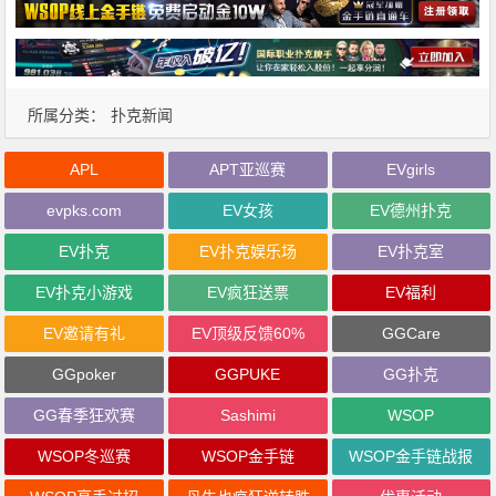
所属分类：
扑克新闻
APL
APT亚巡赛
EVgirls
evpks.com
EV女孩
EV德州扑克
EV扑克
EV扑克娱乐场
EV扑克室
EV扑克小游戏
EV疯狂送票
EV福利
EV邀请有礼
EV顶级反馈60%
GGCare
GGpoker
GGPUKE
GG扑克
GG春季狂欢赛
Sashimi
WSOP
WSOP冬巡赛
WSOP金手链
WSOP金手链战报