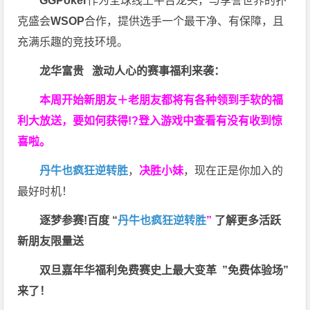
GGPoker
作为全球线上平台龙头，与享誉世界的扑
克盛会
WSOP
合作，提供选手一个最干净、有保障，且
充满乐趣的竞技环境。
龙华富贵 激动人心的赛事福利来袭：
本周开始新朋友＋老朋友都将有各种领到手软的福
利大放送，要如何获得!?登入游戏中查看有没有收到惊
喜啦。
丹牛也疯狂逆转胜
，
决胜小妹
，现在正是你加入的
最好时机！
逐梦参赛!百度 “
丹牛也疯狂逆转胜
”
了解更多
活跃
新朋友限量送
双旦嘉年华福利
免费赛史上最大变革
”免费体验场”
来了！