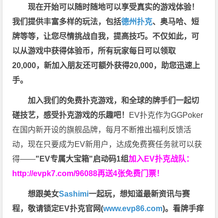
现在开始可以随时随地可以享受真实的游戏体验！
我们提供丰富多样的玩法，包括
德州扑克
、奥马哈、短
牌等等，让您尽情挑战自我，提高技巧。不仅如此，
可
以从游戏中获得体验币，所有玩家每日可以领取
20,000，新加入朋友还可额外获得20,000，助您迅速上
手。
加入我们的免费扑克游戏，和全球的牌手们一起切
磋技艺，感受扑克游戏的乐趣吧！
EV扑克作为GGPoker
在国内新开设的旗舰品牌，每月不断推出福利反馈活
动，现在只要成为EV新用户，达成免费赛任务就可以获
得——
"EV专属大宝箱"启动码1组
加入EV扑克战队：
http://evpk7.com/96088
再送4张免费门票！
想跟美女
Sashimi
一起玩，
想知道最新资讯与赛
程，
敬请锁定EV扑克官网(
www.evp86.com
)。
看牌手痒