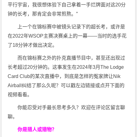
平行宇宙，我很想体验下自己拿着一手烂牌面对这20分
钟的长考，那肯定会非常煎熬。”
上一个在锦标赛中被镜头记录下的超长考，或许是
在2022年WSOP主赛决赛桌上的一幕——当时的选手花
了18分钟才做出决定。
而在锦标赛之外的扑克直播节目中，甚至还出现过
长考超过20分钟的。这事发生在2024年3月
The Lodge
Card Club的某次直播中，到底是怎样的冤家牌让Nik
Airball纠结了那么久呢？可以戳左边链接或点开下面的
视频看看。
你能忍受对手最长思考多久？欢迎在评论区留言聊
聊。
你是猎人或猎物？