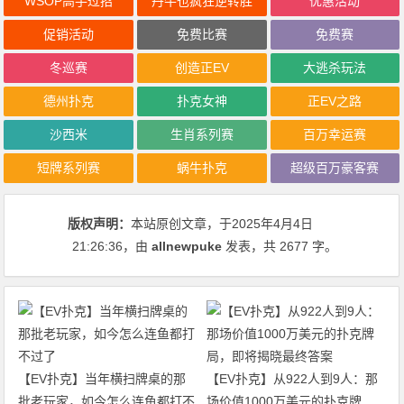
WSOP高手过招
丹牛也疯狂逆转胜
优惠活动
促销活动
免费比赛
免费赛
冬巡赛
创造正EV
大逃杀玩法
德州扑克
扑克女神
正EV之路
沙西米
生肖系列赛
百万幸运赛
短牌系列赛
蜗牛扑克
超级百万豪客赛
版权声明：
本站原创文章，于2025年4月4日
21:26:36
，由
allnewpuke
发表，共 2677 字。
【EV扑克】当年横扫牌桌的那
【EV扑克】从922人到9人：那
批老玩家，如今怎么连鱼都打不
场价值1000万美元的扑克牌