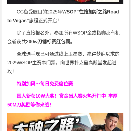
GG备受瞩目的2025年
WSOP“往维加斯之路Road
to Vegas”
旅程正式开启！
除了直接报名外，参加所有WSOP金戒指赛都有机
会斩获共
200w刀锦标赛红包雨
。
全球选手现已可通过线上卫星赛，赢得梦寐以求的
2025WSOP主赛事门票，向世界扑克最高殿堂发起进
攻！
特别加码～每日免费席位赛
国人斩获
10W
大奖！
赏金猎人赛火热开打中 丰厚
50M刀奖励等你来战！