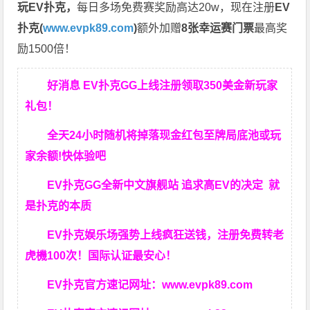
玩EV扑克，
每日多场免费赛奖励高达20w，现在注册
EV
扑克(
www.evpk89.com
)
额外加赠
8张幸运赛门票
最高奖
励1500倍！
好消息 EV扑克GG上线注册领取350美金新玩家
礼包！
全天24小时随机将掉落现金红包至牌局底池或玩
家余额!快体验吧
EV扑克GG
全新中文旗舰站
追求高EV
的决定
就
是扑克的本质
EV扑克娱乐场强势上线疯狂送钱，注册免费转老
虎機100次！国际认证最安心！
EV扑克官方速记网址：
www.evpk89.com