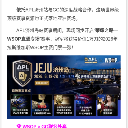
依托
APL济州站与GG的深度战略合作，这项世界级
顶级赛事资源也正式落地亚洲赛场。
APL济州岛站赛事期间，现场同步开启“
荣耀之路
—
WSOP
直通专场
”赛事，冠军将获得价值1万刀的2026年
拉斯维加斯WSOP主赛门票一张！
🏆 WSOP × GG联名外套