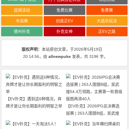
促销活动
免费比赛
免费赛
冬巡赛
创造正EV
大逃杀玩法
德州扑克
扑克女神
正EV之路
版权声明：
本站原创文章，于2026年5月19日
20:14:56
，由
allnewpuke
发表，共 3196 字。
【EV扑克】遇到这6种情况，弃
牌才是让你长期盈利的明智之举
【EV扑克】2026IPG总决赛选
拔赛 | 263人围猎B组，吴武煌
54.4万领跑，主赛第一轮晋级版
图再添40人