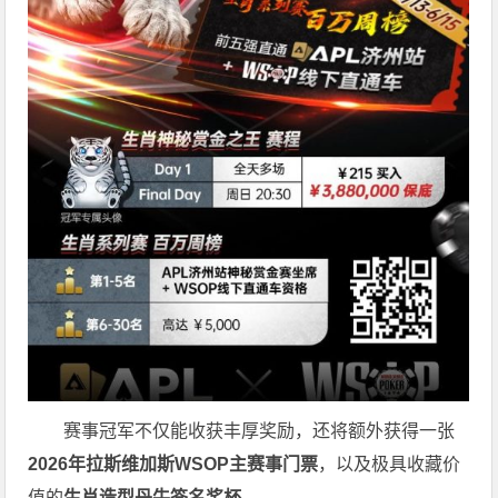
赛事冠军不仅能收获丰厚奖励，还将额外获得一张
2026
年拉斯维加斯
WSOP
主赛事门票
，以及极具收藏价
值的
生肖造型丹牛签名奖杯
。