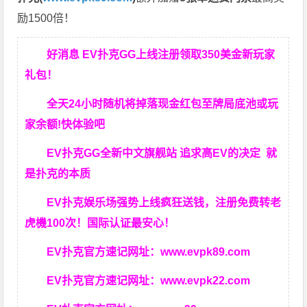
励1500倍！
好消息 EV扑克GG上线注册领取350美金新玩家
礼包！
全天24小时随机将掉落现金红包至牌局底池或玩
家余额!快体验吧
EV扑克GG
全新中文旗舰站
追求高EV
的决定
就
是扑克的本质
EV扑克娱乐场强势上线疯狂送钱，注册免费转老
虎機100次！国际认证最安心！
EV扑克官方速记网址：
www.evpk89.com
EV扑克官方速记网址：
www.evpk22.com