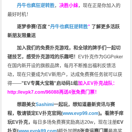
丹牛也疯狂逆转胜
，
决胜小妹
，现在正是你加入的
最好时机！
逐梦参赛!百度 “
丹牛也疯狂逆转胜
”
了解更多
活跃
新朋友限量送
加入我们的免费扑克游戏，和全球的牌手们一起切
磋技艺，感受扑克游戏的乐趣吧！
EV扑克作为GGPoker
在国内新开设的旗舰品牌，每月不断推出福利反馈活
动，现在只要成为EV新用户，达成免费赛任务就可以获
得——
"EV专属大宝箱"启动码1组
加入EV扑克战队：
http://evpk7.com/96088
再送4张免费门票！
想跟美女
Sashimi
一起玩，
想知道最新资讯与赛
程，
敬请锁定EV扑克官网(
www.evp99.com
)。
看牌手痒
玩EV扑克，
每日多场免费赛奖励高达20w，现在注册
EV
扑克(
www.evpk89.com
)
额外加赠
8张幸运赛门票
最高奖