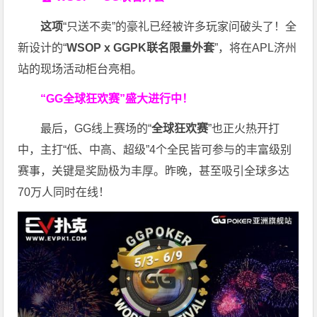
这项
“只送不卖”的豪礼已经被许多玩家问破头了！全
新设计的“
WSOP x GGPK
联名限量外套
”，将在APL济州
站的现场活动柜台亮相。
“GG全球狂欢赛”盛大进行中！
最后，GG线上赛场的“
全球狂欢赛
”也正火热开打
中，主打“低、中高、超级”4个全民皆可参与的丰富级别
赛事，关键是奖励极为丰厚。
昨晚，甚至吸引全球多达
70万人同时在线！