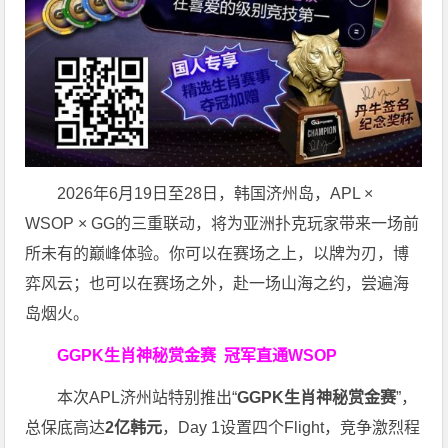
2026年6月19日至28日，韩国济州岛，APL ×
WSOP × GG的三重联动，将为亚洲扑克玩家带来一场前
所未有的巅峰体验。
你可以在赛场之上，以牌为刃，博
弈风云；也可以在赛场之外，赴一场山海之约，尝遍海
岛烟火。
GGPK生肖神秘赏金赛
冠军直通WSOP
本次APL济州站特别推出“
GGPK
生肖神秘赏金赛
”，
总保底高达
2
亿韩元
，Day 1设置四个Flight，竞争激烈程