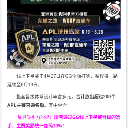
线上卫星赛于4月27日在GG全面打响，赛程将一路
延续至6月19日。
整套晋级体系设计丰富多元，
合计放出
超过200个
APL主赛直通名额
。其中包含：
最具吸引力的是：
所有通过
GG
线上卫星赛晋级的选
手，主赛奖励统一加码
10%
！