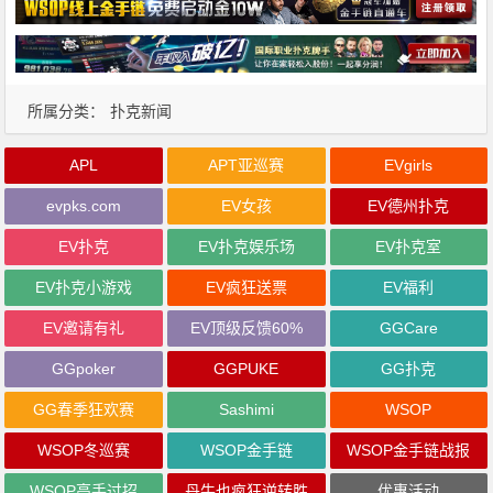
所属分类：
扑克新闻
APL
APT亚巡赛
EVgirls
evpks.com
EV女孩
EV德州扑克
EV扑克
EV扑克娱乐场
EV扑克室
EV扑克小游戏
EV疯狂送票
EV福利
EV邀请有礼
EV顶级反馈60%
GGCare
GGpoker
GGPUKE
GG扑克
GG春季狂欢赛
Sashimi
WSOP
WSOP冬巡赛
WSOP金手链
WSOP金手链战报
WSOP高手过招
丹牛也疯狂逆转胜
优惠活动