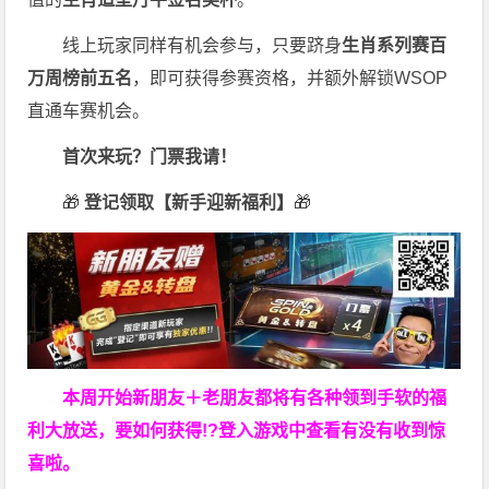
线上玩家同样有机会参与，只要跻身
生肖系列赛百
万周榜前五名
，即可获得参赛资格，并额外解锁WSOP
直通车赛机会。
首次来玩？门票我请！
🎁
登记领取【新手迎新福利】
🎁
本周开始新朋友＋老朋友都将有各种领到手软的福
利大放送，要如何获得!?登入游戏中查看有没有收到惊
喜啦。