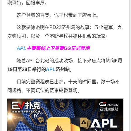
泡玛特，回报丰厚。
这些领域的直觉，似乎也带到了牌桌上。
这就是徐杰明在PD22济州岛的故事：五个冠军，九
次奖励圈，以及一个不断寻找并抓住机会的玩家。
APL
主赛事线上卫星赛
GG正式登场
随着APT台北站的成功收场，接下来焦点将转向
6
月
19
日至
28
日举行的
APL
济州站
。
目前完整赛程表已出炉，十天的时间里，数十场不
同规格、不同玩法的赛事轮番登场。