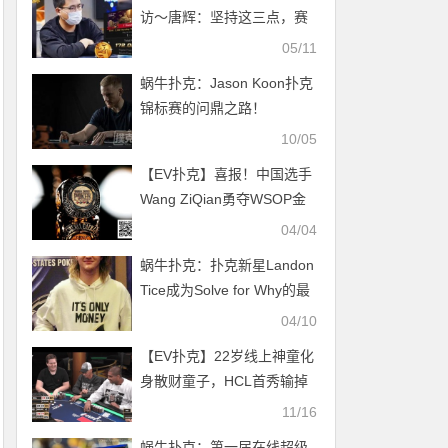
访～唐辉：坚持这三点，赛
场上也能大放异彩！生肖赛
05/11
事延续火热保底升级
蜗牛扑克：Jason Koon扑克
锦标赛的问鼎之路！
10/05
【EV扑克】喜报！中国选手
Wang ZiQian勇夺WSOP金
戒指大师赛冠军，刘亚运挺
04/04
进百万豪客赛FT！
蜗牛扑克：扑克新星Landon
Tice成为Solve for Why的最
新教练
04/10
【EV扑克】22岁线上神童化
身散财童子，HCL首秀输掉
87万刀底池
11/16
蜗牛扑克：第一届在线超级