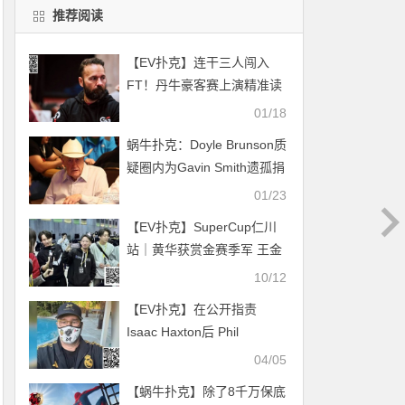
推荐阅读
【EV扑克】连干三人闯入
FT！丹牛豪客赛上演精准读
牌，从“肢体动作”看破大神
01/18
马脚
蜗牛扑克：Doyle Brunson质
疑圈内为Gavin Smith遗孤捐
款惹怒粉丝
01/23
【EV扑克】SuperCup仁川
站｜黄华获赏金赛季军 王金
琦第6；主赛B/C组共336人
10/12
参赛42人晋级，金龙/马浩辉
【EV扑克】在公开指责
分别成为两组CL领跑全场
Isaac Haxton后 Phil
Hellmuth转头卖起了口罩
04/05
【蜗牛扑克】除了8千万保底