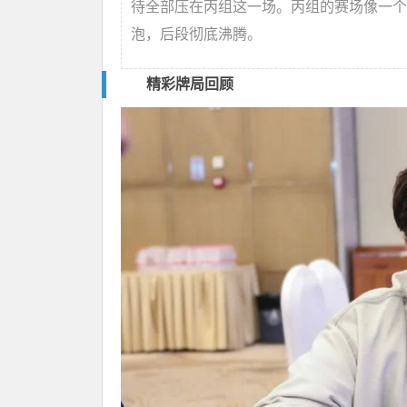
待全部压在丙组这一场。丙组的赛场像一个
泡，后段彻底沸腾。
精彩牌局回顾