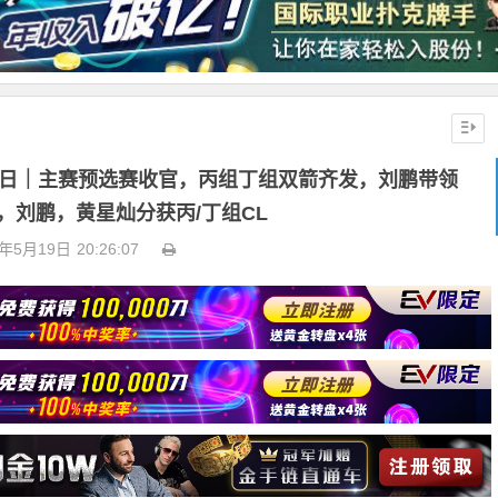
四日｜主赛预选赛收官，丙组丁组双箭齐发，刘鹏带领
赛，刘鹏，黄星灿分获丙/丁组CL
6年5月19日
20:26:07