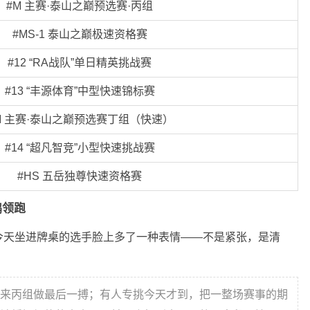
#M 主赛·泰山之巅预选赛·丙组
#MS-1 泰山之巅极速资格赛
#12 “RA战队”单日精英挑战赛
#13 “丰源体育”中型快速锦标赛
M 主赛·泰山之巅预选赛丁组（快速）
#14 “超凡智竞”小型快速挑战赛
#HS 五岳独尊快速资格赛
鹏领跑
今天坐进牌桌的选手脸上多了一种表情——不是紧张，是清
来丙组做最后一搏；有人专挑今天才到，把一整场赛事的期