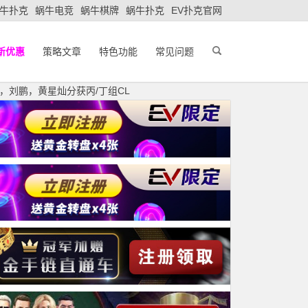
牛扑克
蜗牛电竞
蜗牛棋牌
蜗牛扑克
EV扑克官网
新优惠
策略文章
特色功能
常见问题
，刘鹏，黄星灿分获丙/丁组CL