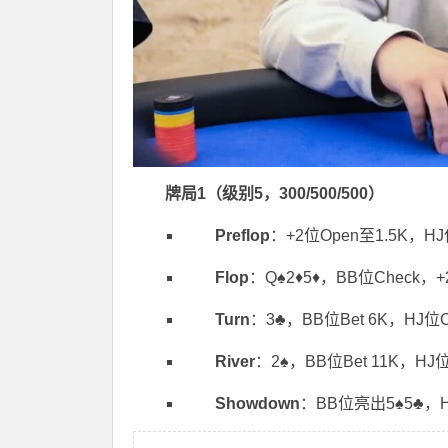
牌局1（级别5，300/500/500）
Preflop
：+2位Open至1.5K，H
Flop
：Q♠️2♦️5♦️，BB位Check，
Turn
：3♣️，BB位Bet 6K，HJ位C
River
：2♠️，BB位Bet 11K，HJ
Showdown
：BB位亮出5♠️5♣️，