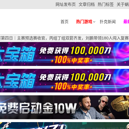
网址发布页
文章归档
热门标签
关于蜗
首页
热门游戏
扑克新闻
最
赛第四日｜主赛预选赛收官，丙组丁组双箭齐发，刘鹏带领180人闯入复赛