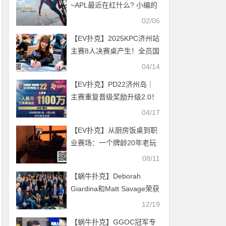
~APL最近在红什么? 小编的
独创介绍 (警告: 内有海量美
02/06
女图)
【EV扑克】2025KPC济州站
主赛8人决赛桌产生！全员国
人同台竞技争头名！Rene
04/14
van Krevelen二度加冕超豪
【EV扑克】PD22济州岛｜
短牌赛冠军！
主赛重复晋级奖励升级2.0！
魔法扑克炸场来袭，QQPK
04/17
线上Day1开启+早鸟福利抢
【EV扑克】从厨房饭桌到职
先享
业赛场：一个牌龄20年老玩
家成长记
08/11
【蜗牛扑克】Deborah
Giardina和Matt Savage荣获
WPT荣誉奖
12/19
【蜗牛扑克】GGOC冠军专