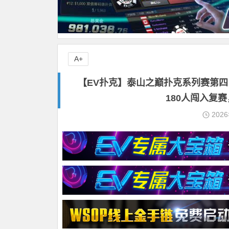
A+
【EV扑克】泰山之巅扑克系列赛第
180人闯入复
202