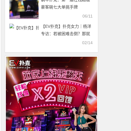
豪客碗七大单挑手牌
06/11
【EV扑克】扑克女力｜杨洋
专访：若被困难击倒？那就
顺势躺下睡一觉吧！
02/14