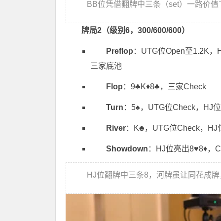
BB位凭借翻牌中三条（set）一路价
牌局2（级别6，300/600/600）
Preflop
：UTG位Open至1.2K，H
三家底池
Flop
：9♣️K♦️8♣️，三家Check
Turn
：5♠️，UTG位Check，HJ位B
River
：K♣️，UTG位Check，HJ位
Showdown
：HJ位亮出8♥️8♦️，C
HJ位翻牌中三条8，河牌虽让同花成牌