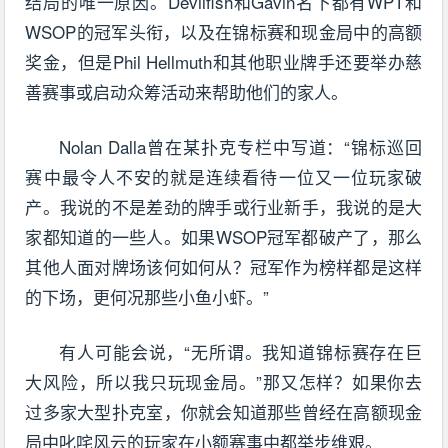
结局的唯一原因。Devilfish和Gavin名下都有WPT和
WSOP的冠军头衔，以及在锦标赛和现金局中的高额
奖金，但是Phil Hellmuth和其他职业牌手还要举办慈
善赛事或启动众筹活动来帮助他们的家人。
Nolan Dalla曾在某扑克专栏中写道：“锦标巡回
赛中最令人不安的就是连续看待一位又一位玩家破
产。我说的不是差劲的牌手或行业新手，我说的是大
家都知道的一些人。如果WSOP冠军都破产了，那么
其他人面对牌场该何如何从？冠军作为榜样都是这样
的下场，更何况那些小鱼小虾。”
有人可能会说，“无所谓。我知道锦标赛存在巨
大风险，所以我只玩现金局。”那又怎样？如果你去
过多家大型扑克室，你就会知道那些曾经在高额现金
局中叱咤风云的玩家在小额赛事中都举步维艰。