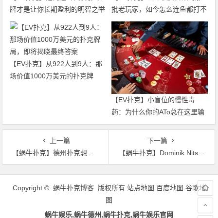
牌才是让你长期盈利的明智之举
批老玩家，如今怎么连鱼都打不
过了
【EV扑克】从922人到9人：那
场价值1000万美元的扑克牌
局，即将揭晓最终答案
【EV扑克】小盲位的慢性毒
药：为什么你的ATo总在这里输
钱？
上一篇
下一篇
【蜗牛扑克】德州扑克想要玩好同花，这三个要点你必须要知道！
【蜗牛扑克】Dominik Nitsche：不在乎输赢的一线锦标赛牌手
文
章
Copyright © 蜗牛扑克博客 版权所有
站点地图
百度地图
谷歌地
导
图
航
蜗牛娱乐,蜗牛德州,蜗牛扑克,蜗牛娱乐官网