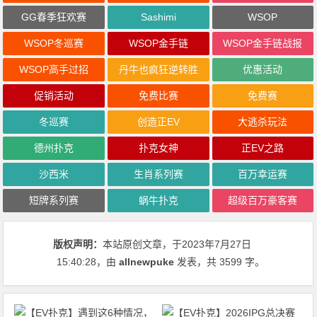
GG春季狂欢赛
Sashimi
WSOP
WSOP冬巡赛
WSOP金手链
WSOP金手链战报
WSOP高手过招
丹牛也疯狂逆转胜
优惠活动
促销活动
免费比赛
免费赛
冬巡赛
创造正EV
大逃杀玩法
德州扑克
扑克女神
正EV之路
沙西米
生肖系列赛
百万幸运赛
短牌系列赛
蜗牛扑克
超级百万豪客赛
版权声明：
本站原创文章，于2023年7月27日
15:40:28
，由
allnewpuke
发表，共 3599 字。