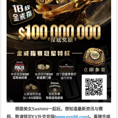
想跟美女Sashimi一起玩，
想知道最新资讯与赛
程，
敬请锁定EV扑克官网(
www.evp86.com
)。
看牌手痒