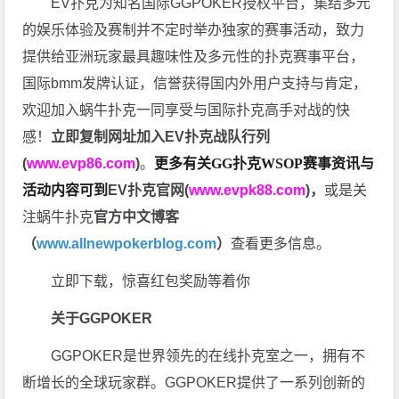
EV扑克为知名国际GGPOKER授权平台，集结多元
的娱乐体验及赛制并不定时举办独家的赛事活动，致力
提供给亚洲玩家最具趣味性及多元性的扑克赛事平台，
国际bmm发牌认证，信誉获得国内外用户支持与肯定，
欢迎加入蜗牛扑克一同享受与国际扑克高手对战的快
感！
立即复制网址加入EV扑克战队行列
(
www.evp86.com
)
。
更多有关GG扑克WSOP
赛事资讯与
活动内容可到
EV扑克官网(
www.evpk88.com
)
，
或是关
注蜗牛扑克
官方中文博客
（
www.allnewpokerblog.com
）
查看更多信息。
立即下载，惊喜红包奖励等着你
关于GGPOKER
GGPOKER是世界领先的在线扑克室之一，拥有不
断增长的全球玩家群。GGPOKER提供了一系列创新的