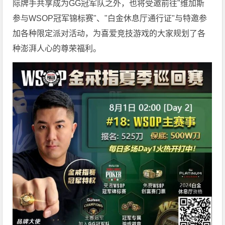
际牌手共享成为GG冠军队之外，也将受邀前往"维加斯
参与WSOP冠军锦标赛"、"白金休息厅通行证"与特邀参
加各种限定派对活动，为喜爱竞技游戏的大家规划了各
种澎湃人心的尊荣福利。