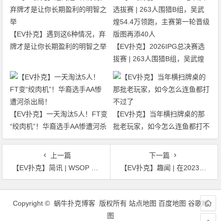
【EV扑克】遇到这6种情况，弃
牌才是让你长期盈利的明智之举
【EV扑克】2026IPG总决赛选
拔赛 | 263人围猎B组，吴武煌
54.4万领跑，主赛第一轮晋级版
图再添40人
【EV扑克】一天淘汰5人！FT变
【EV扑克】当年横扫牌桌的那
“绞肉机”！华裔选手AA惨遭河杀
批老玩家，如今怎么连鱼都打不
出局！
过了
上一篇
下一篇
【EV扑克】简讯 | WSOP Paradise 将在巴哈马颁发15条金手链
【EV扑克】趣闻 | 在2023年WSOP系列赛上的喜与悲
文
章
Copyright © 蜗牛扑克博客 版权所有
站点地图
百度地图
谷歌地
导
图