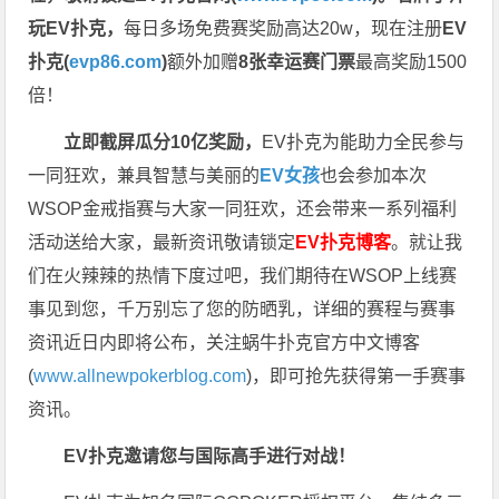
玩EV扑克，
每日多场免费赛奖励高达20w，现在注册
EV
扑克(
evp86.com
)
额外加赠
8张幸运赛门票
最高奖励1500
倍！
立即截屏瓜分10亿奖励，
EV扑克为能助力全民参与
一同狂欢，兼具智慧与美丽的
EV女孩
也会参加本次
WSOP金戒指赛与大家一同狂欢，还会带来一系列福利
活动送给大家，最新资讯敬请锁定
EV扑克博客
。
就让我
们在火辣辣的热情下度过吧，我们期待在WSOP上线赛
事见到您，千万别忘了您的防晒乳，详细的赛程与赛事
资讯近日内即将公布，关注蜗牛扑克官方中文博客
(
www.allnewpokerblog.com
)，即可抢先获得第一手赛事
资讯。
EV扑克邀请您与国际高手进行对战！