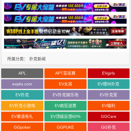
所属分类：
扑克新闻
APL
APT亚巡赛
EVgirls
evpks.com
EV女孩
EV德州扑克
EV扑克
EV扑克娱乐场
EV扑克室
EV扑克小游戏
EV疯狂送票
EV福利
EV邀请有礼
EV顶级反馈60%
GGCare
GGpoker
GGPUKE
GG扑克