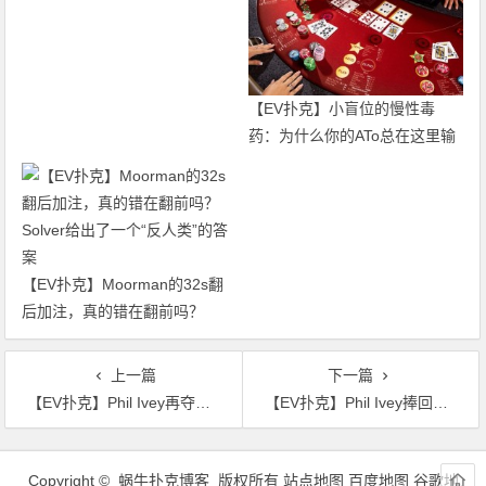
赵洪军分别登顶小组CL，多场
混合游戏持续开启助你摘冠！
【EV扑克】小盲位的慢性毒
药：为什么你的ATo总在这里输
钱？
【EV扑克】Moorman的32s翻
后加注，真的错在翻前吗？
Solver给出了一个“反人类”的答
案
上一篇
下一篇
【EV扑克】Phil Ivey再夺一冠！线下总奖金突破4000万美元！
【EV扑克】Phil Ivey捧回职业生涯第四座Triton奖杯，国人选手丁彪获第6名
文
章
Copyright © 蜗牛扑克博客 版权所有
站点地图
百度地图
谷歌地