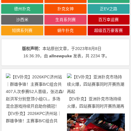
德州扑克
扑克女神
正EV之路
沙西米
生肖系列赛
百万幸运赛
短牌系列赛
蜗牛扑克
超级百万豪客赛
版权声明：
本站原创文章，于2023年8月8日
16:36:39
，由
allnewpuke
发表，共 2234 字。
【EV扑克】亚洲扑克市场持续
火爆，四站赛事同时开赛热潮再
【EV扑克】2026KPC济州站｜
起
群雄争锋！主赛事B/C组合共
407人次参赛52人晋级，张达森/