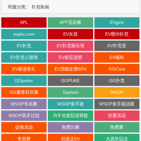
所属分类：
扑克新闻
APL
APT亚巡赛
EVgirls
evpks.com
EV女孩
EV德州扑克
EV扑克
EV扑克娱乐场
EV扑克室
EV扑克小游戏
EV疯狂送票
EV福利
EV邀请有礼
EV顶级反馈60%
GGCare
GGpoker
GGPUKE
GG扑克
GG春季狂欢赛
Sashimi
WSOP
WSOP冬巡赛
WSOP金手链
WSOP金手链战报
WSOP高手过招
丹牛也疯狂逆转胜
优惠活动
促销活动
免费比赛
免费赛
冬巡赛
创造正EV
大逃杀玩法