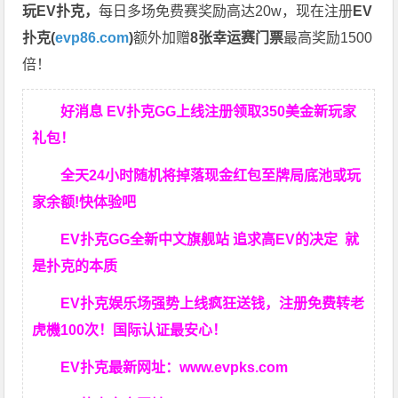
玩EV扑克，
每日多场免费赛奖励高达20w，现在注册
EV
扑克(
evp86.com
)
额外加赠
8张幸运赛门票
最高奖励1500
倍！
好消息 EV扑克GG上线注册领取350美金新玩家
礼包！
全天24小时随机将掉落现金红包至牌局底池或玩
家余额!快体验吧
EV扑克GG
全新中文旗舰站
追求高EV
的决定
就
是扑克的本质
EV扑克娱乐场强势上线疯狂送钱，注册免费转老
虎機100次！国际认证最安心！
EV扑克最新网址：
www.evpks.com