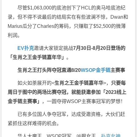
尽管$1,063,000的底池创下了HCL的奥马哈底池纪
录，但不得不说最后的结局实在有些波澜不惊，Dwan和
Marius瓜分了Charles的筹码，只赚取了$52,500的微薄
利润。
EV扑克
邀请大家锁定挑战
7月30日-8月20日登场的
「生肖之王金手链嘉年华」
。
生肖之王打头阵
夺冠直通8/20
WSOP金手链
主赛事
如火如荼展开的<
生肖之王金手链嘉年华
>，
只要每
周日于图中的两场比赛夺冠，就能获邀参加「2023线上
金手链主赛事」
，一圆夺得WSOP主赛事冠军的梦想！
已有多位国人争夺冠军，达成受邀资格，大伙们赶
紧抓住这样难得的机会。
华人大魔王、WSOP冠军、凶狠女王、
扑克女神
......