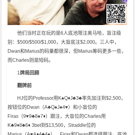
他们当时正在玩的是6人底池限注奥马哈，盲注级
别：$500/$500/$1,000，大盲底注$2,000。三人中，
Dwan和Marius的码量都很深，但Marius筹码更多一些，
而Charles则是短码。
1
牌局回顾
翻牌前
HJ位的Professor用K♠Q♦J♣3♣率先加注到$2,500，
按钮位的Dwan（A♣Q♠J♠4♥）和小盲位的
Firas（9♥9♣8♠7♦）跟注，大盲位的Charles用
K♣9♦8♣6♦ 3bet到$13,500，Straddle位的
Marius（A♥A♦4♣4♠）、Firas和Dwan都选择跟注。底池