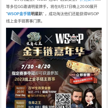
等多位GG邀请明星牌手，将在8月17日晚上20:00展开
"
WSOP金手链
明星趴
" ，成功淘汰他们还能获得WSOP
线上金手链赛事门票。